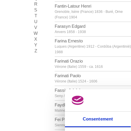
R
Fantin-Latour Henri
S
Grenoble, Isère (France) 1836 - Buré, Orne
T
(France) 1904
U
Farasyn Edgard
V
Anvers 1858 - 1938
W
X
Farina Ernesto
Y
Luques (Argentine) 1912 - Cordóba (Argentinië)
Z
1988
Farinati Orazio
Vérone (Italie) 1559 - ca. 1616
Farinati Paolo
Vérone (Italie) 1524 - 1606
Fassin Adolphe
Seny / Liège 1828 - Bruxelles 1900
Faydherbe Lucas
Malines 1617 - 1697
Consentement
Fei Paolo di Giovanni
Sienne (Italie) vers 1340 - 1411