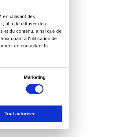
 en utilisant des
, afin de diffuser des
s et du contenu, ainsi que de
oix quant à l'utilisation de
moment en consultant la
es à plusieurs mètres près
Marketing
s spécifiques (empreintes
, reportez-vous à la
section «
claration sur les cookies.
Tout autoriser
nnalités relatives aux médias
on de notre site avec nos
 d'autres informations que