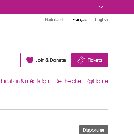
Nederlands
Français
English
Join & Donate
Tickets
ducation & médiation
Recherche
@Home
Diaporama