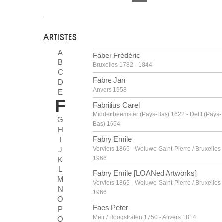
ARTISTES
A
Faber Frédéric
B
Bruxelles 1782 - 1844
C
Fabre Jan
D
Anvers 1958
E
F
Fabritius Carel
Middenbeemster (Pays-Bas) 1622 - Delft (Pays-
G
Bas) 1654
H
Fabry Emile
I
J
Verviers 1865 - Woluwe-Saint-Pierre / Bruxelles
1966
K
L
Fabry Emile [LOANed Artworks]
M
Verviers 1865 - Woluwe-Saint-Pierre / Bruxelles
N
1966
O
Faes Peter
P
Meir / Hoogstraten 1750 - Anvers 1814
Q