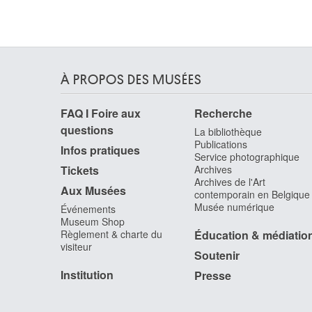
Fiszman Gilles
Bruxelles 1932
Flamand Auguste [LOANed Artworks]
Flameng François
Paris (France) 1856 - 1923
À PROPOS DES MUSÉES
Flanagan Barry
FAQ I Foire aux
Recherche
Prestatyn (Pays de Galles, Royaume-Uni) 1941 
Ibiza (Espagne, Baléares) 2009
questions
La bibliothèque
Publications
Flavin Dan
Infos pratiques
Service photographique
New York, New York (Etats-Unis) 1933 -
Tickets
Archives
Wainscott, New York (Etats-Unis) 1996
Archives de l'Art
Aux Musées
contemporain en Belgique
Flegel Georg
Musée numérique
Événements
Olmütz (Tchéquie) 1566 - Francfort-sur-le-Main,
Museum Shop
Hesse (Allemagne) 1638
Règlement & charte du
Éducation & médiatio
Fleischhacker Léopold
visiteur
Soutenir
Felsberg, Hesse (Allemagne) 1882 - Bruxelles
1946
Institution
Presse
Flémal Bertholet
Liège 1614 - 1675