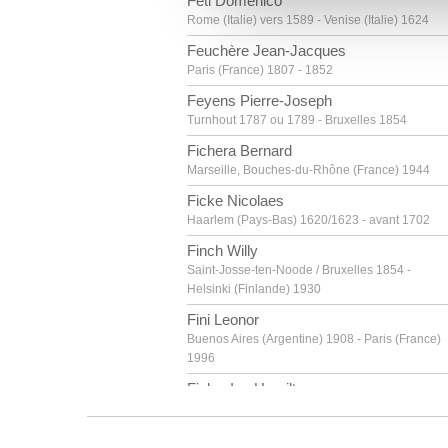
Feti Domenico
vous leur avez fournies ou qu'
Rome (Italie) vers 1589 - Venise (Italie) 1624
Feuchère Jean-Jacques
Paris (France) 1807 - 1852
Feyens Pierre-Joseph
Turnhout 1787 ou 1789 - Bruxelles 1854
Fichera Bernard
Marseille, Bouches-du-Rhône (France) 1944
Ficke Nicolaes
Haarlem (Pays-Bas) 1620/1623 - avant 1702
Finch Willy
Saint-Josse-ten-Noode / Bruxelles 1854 -
Helsinki (Finlande) 1930
Fini Leonor
Buenos Aires (Argentine) 1908 - Paris (France)
1996
Finlay Ian Hamilton
Nassau (New Providence, Bahamas) 1925 -
Edimbourg (Ecosse, Royaume-Uni) 2006