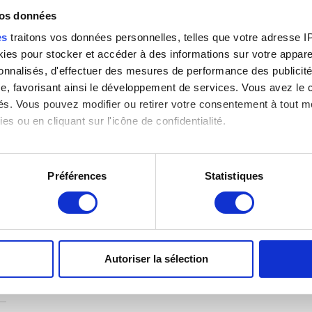
vos données
es
traitons vos données personnelles, telles que votre adresse IP,
es pour stocker et accéder à des informations sur votre appareil
)
sonnalisés, d'effectuer des mesures de performance des publicité
e, favorisant ainsi le développement de services. Vous avez le ch
ités. Vous pouvez modifier ou retirer votre consentement à tout 
es ou en cliquant sur l'icône de confidentialité.
imerions également :
tions sur votre localisation géographique qui peuvent être précis
Préférences
Statistiques
eil en l'analysant activement pour en relever les caractéristique
aitement de vos données personnelles et définir vos préférences
er ou retirer votre consentement à tout moment à partir de la dé
Autoriser la sélection
e personnaliser le contenu et les annonces, d'offrir des fonctio
rafic. Nous partageons également des informations sur l'utilisati
, de publicité et d'analyse, qui peuvent combiner celles-ci avec