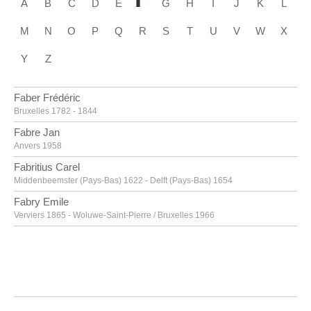
A
B
C
D
E
G
H
I
J
K
L
M
N
O
P
Q
R
S
T
U
V
W
X
Y
Z
Faber Frédéric
Bruxelles 1782 - 1844
Fabre Jan
Anvers 1958
Fabritius Carel
Middenbeemster (Pays-Bas) 1622 - Delft (Pays-Bas) 1654
Fabry Emile
Verviers 1865 - Woluwe-Saint-Pierre / Bruxelles 1966
Fabry Emile [LOANed Artworks]
Verviers 1865 - Woluwe-Saint-Pierre / Bruxelles 1966
Faes Peter
Meir / Hoogstraten 1750 - Anvers 1814
Fantin-Latour Henri