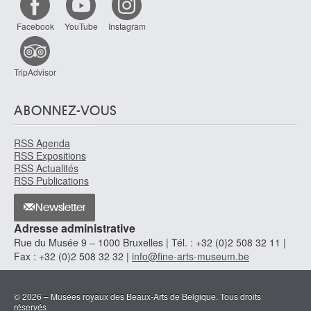
Flouquet Pierre-Louis
Facebook
YouTube
Instagram
Paris (France) 1900 - Bruxelles 1967
Foelix Heinrich
? 1757 - Ehrenbreitstein / Koblenz, Rhénanie-Palatinat (Allemagne) 1821
TripAdvisor
Folkema Jacob
Dokkum (Pays-Bas) 1692 - Amsterdam (Pays-Bas) 1767
ABONNEZ-VOUS
Follot Paul [LOANed Artworks]
Paris (France) 1877 - Sainte-Maxime, Var (France) 1941
RSS Agenda
RSS Expositions
Folon Jean-Michel
RSS Actualités
Uccle / Bruxelles 1934 - Monaco 2005
RSS Publications
Fontaine C
Newsletter
Fontaine Gustave
Adresse administrative
Etterbeek / Bruxelles 1877 - Bruxelles 1952
Rue du Musée 9 – 1000 Bruxelles | Tél. : +32 (0)2 508 32 11 |
Fontana Lucio
Fax : +32 (0)2 508 32 32 |
info@fine-arts-museum.be
Rosario, Santa Fé (Argentine) 1899 - Varèse (Italie) 1968
Forain Jean-Louis
© 2026 – Musées royaux des Beaux-Arts de Belgique. Tous droits
Reims, Marne (France) 1852 - Paris (France) 1931
réservés