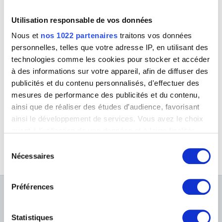
Kecskemét (Hongrie) 1867 - Budapest (Hongrie) 1945
Utilisation responsable de vos données
Féraud Albert
Paris (France) 1921
Nous et
nos 1022 partenaires
traitons vos données
Ferdinand Jean
personnelles, telles que votre adresse IP, en utilisant des
Bruxelles 1898 - 1973
technologies comme les cookies pour stocker et accéder
à des informations sur votre appareil, afin de diffuser des
Ferguson William Gowe
Ecosse (Royaume-Uni) 1632/33 - Londres (Angleterre, Royaume-Uni) ca.
publicités et du contenu personnalisés, d'effectuer des
Scène miraculeuse : deux martyres sur un bûcher, secourus par des
1695
anges chassant les bourreaux
mesures de performance des publicités et du contenu,
Anonyme
Ferrari Gaudenzio
ainsi que de réaliser des études d’audience, favorisant
Valduggia (Italie) vers 1480 - Milan (Italie) 1546
ainsi le développement de services. Vous avez le choix
Ferreo Constantine
quant à l'utilisation de vos données et à leurs finalités.
Athènes (Grèce) 1951
Vous pouvez modifier ou retirer votre consentement à
Sélection
tout moment en consultant la Déclaration relative aux
Ferrer Joaquín
Nécessaires
du
Menzanillo (Cuba) 1929
cookies ou en cliquant sur l'icône de confidentialité.
consentement
Feti Domenico
Préférences
Si vous le permettez, nous aimerions également :
Rome (Italie) vers 1589 - Venise (Italie) 1624
À PROPOS DES MUSÉES
Collecter des informations sur votre localisation
Feuchère Jean-Jacques
géographique qui peuvent être précises à plusieurs
Paris (France) 1807 - 1852
Statistiques