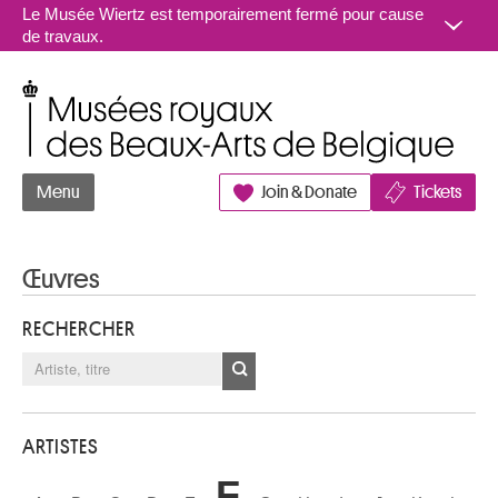
Aller au contenu
Le Musée Wiertz est temporairement fermé pour cause
de travaux.
Musées royaux des Beaux-Arts de Belgique
Menu
Join & Donate
Tickets
Œuvres
RECHERCHER
ARTISTES
F