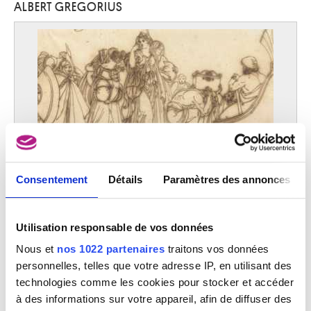
ALBERT GREGORIUS
Anvers 1625 - 1679
Galloche Louis
Paris (France) 1670 - 1761
Gappmayr Heinz
Innsbruck (Autriche) 1925 - 2010
Gargallo Pablo
Maella / Zaragoza (Aragon, Espagne) 1881 - Reus (Catalonie, Espagne)
1934
Gaspar Jean
Arlon 1861 - Bruxelles 1931
Consentement
Détails
Paramètres des annonces
Gassel Lucas
Helmond (Pays-Bas) avant 1500 - ? vers 1570
L'enlèvement d'Hélène
Gassies Jean-Bruno
Albert Gregorius
Utilisation responsable de vos données
Bordeaux, Gironde (France) 1786 - Paris (France) 1832
Nous et
nos 1022 partenaires
traitons vos données
Gaston La Touche
Saint-Cloud (Hauts-de-Seine, France) 1854 - Paris (France) 1913
personnelles, telles que votre adresse IP, en utilisant des
technologies comme les cookies pour stocker et accéder
Gauguin Paul
à des informations sur votre appareil, afin de diffuser des
Paris (France) 1848 - Atuona (Iles Marquises, Polynésie française) 1903