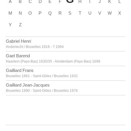
A
B
C
D
E
F
H
I
J
K
L
M
N
O
P
Q
R
S
T
U
V
W
X
Y
Z
Gabriel Henri
Anderlecht / Bruxelles 1918 - ? 1994
Gael Barend
Haarlem (Pays-Bas) 1630/35 - Amsterdam (Pays-Bas) 1698
Gailliard Frans
Bruxelles 1861 - Saint-Gilles / Bruxelles 1932
Gailliard Jean-Jacques
Bruxelles 1890 - Saint-Gilles / Bruxelles 1976
Gallait Louis
Tournai 1810 - Schaerbeek / Bruxelles 1887
Gallé Émile [LOANed Artworks]
Nancy, Lorraine (France) 1846 - 1904
Galle Hiëronymus I