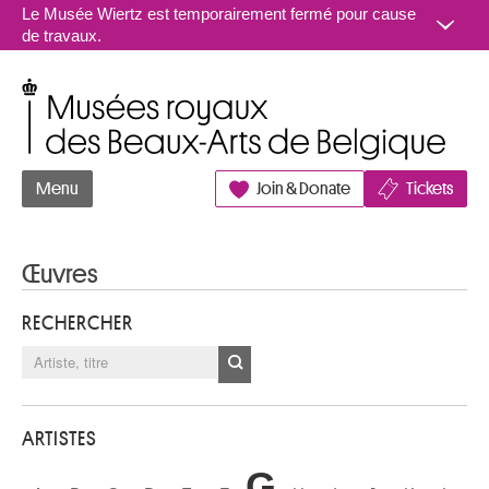
Aller au contenu
Le Musée Wiertz est temporairement fermé pour cause
de travaux.
Musées royaux des Beaux-Arts de Belgique
Menu
Join & Donate
Tickets
Œuvres
RECHERCHER
ARTISTES
G