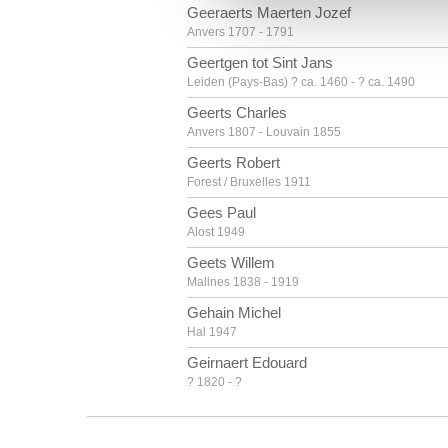
vous leur avez fournies ou qu'
Geeraerts Maerten Jozef
Anvers 1707 - 1791
Geertgen tot Sint Jans
Leiden (Pays-Bas) ? ca. 1460 - ? ca. 1490
Geerts Charles
Anvers 1807 - Louvain 1855
Geerts Robert
Forest / Bruxelles 1911
Gees Paul
Alost 1949
Geets Willem
Malines 1838 - 1919
Gehain Michel
Hal 1947
Geirnaert Edouard
? 1820 - ?
Geirnaert Joseph
Eeklo 1790 - Gand 1859