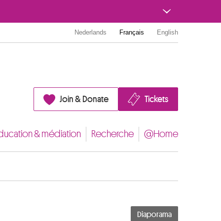
Nederlands
Français
English
Join & Donate
Tickets
ducation & médiation
Recherche
@Home
Diaporama