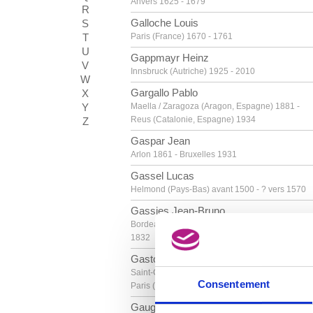
Anvers 1625 - 1679
R
Galloche Louis
S
T
Paris (France) 1670 - 1761
U
Gappmayr Heinz
V
Innsbruck (Autriche) 1925 - 2010
W
Gargallo Pablo
X
Y
Maella / Zaragoza (Aragon, Espagne) 1881 -
Reus (Catalonie, Espagne) 1934
Z
Gaspar Jean
Arlon 1861 - Bruxelles 1931
Gassel Lucas
Helmond (Pays-Bas) avant 1500 - ? vers 1570
Gassies Jean-Bruno
Bordeaux, Gironde (France) 1786 - Paris (Franc
1832
Gaston La Touche
Saint-Cloud (Hauts-de-Seine, France) 1854 -
Consentement
Paris (France) 1913
Gauguin Paul