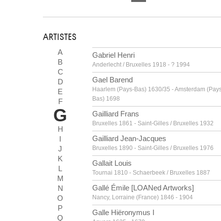
ARTISTES
A
Gabriel Henri
B
Anderlecht / Bruxelles 1918 - ? 1994
C
Gael Barend
D
Haarlem (Pays-Bas) 1630/35 - Amsterdam (Pay
E
Bas) 1698
F
G
Gailliard Frans
Bruxelles 1861 - Saint-Gilles / Bruxelles 1932
H
Gailliard Jean-Jacques
I
J
Bruxelles 1890 - Saint-Gilles / Bruxelles 1976
K
Gallait Louis
L
Tournai 1810 - Schaerbeek / Bruxelles 1887
M
Gallé Émile [LOANed Artworks]
N
O
Nancy, Lorraine (France) 1846 - 1904
P
Galle Hiëronymus I
Q