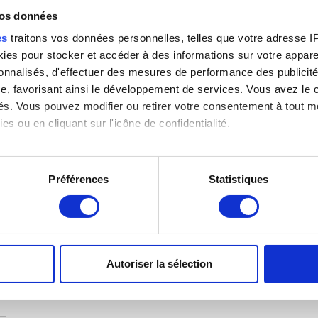
vos données
es
traitons vos données personnelles, telles que votre adresse IP,
es pour stocker et accéder à des informations sur votre appareil
sonnalisés, d'effectuer des mesures de performance des publicité
e, favorisant ainsi le développement de services. Vous avez le ch
ités. Vous pouvez modifier ou retirer votre consentement à tout 
es ou en cliquant sur l'icône de confidentialité.
imerions également :
tions sur votre localisation géographique qui peuvent être précis
Préférences
Statistiques
eil en l'analysant activement pour en relever les caractéristique
aitement de vos données personnelles et définir vos préférences
er ou retirer votre consentement à tout moment à partir de la dé
Autoriser la sélection
e personnaliser le contenu et les annonces, d'offrir des fonctio
rafic. Nous partageons également des informations sur l'utilisati
, de publicité et d'analyse, qui peuvent combiner celles-ci avec