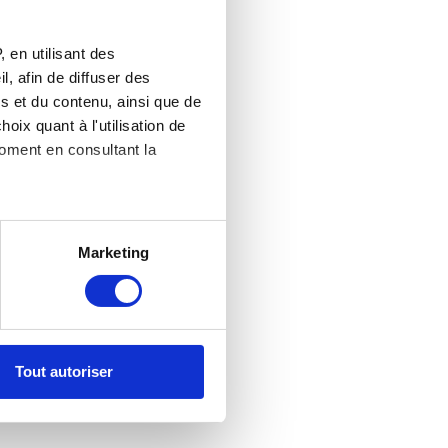
 en utilisant des
, afin de diffuser des
s et du contenu, ainsi que de
oix quant à l'utilisation de
moment en consultant la
es à plusieurs mètres près
Marketing
s spécifiques (empreintes
, reportez-vous à la
section «
claration sur les cookies.
Tout autoriser
nnalités relatives aux médias
on de notre site avec nos
 d'autres informations que