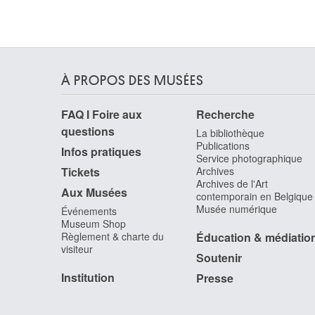
Geldorp Gortzius
Louvain 1553 - Cologne, Rhétanie du Nord-
Westphalie (Allemagne) 1618
Geleyn Gaston
Bruxelles 1892 - Grimbergen 1946
À PROPOS DES MUSÉES
Gelissen Maximilien-Lambert
Bruxelles 1786 - 1867
FAQ I Foire aux
Recherche
questions
Gellée Claude
La bibliothèque
Chamagne, Meurthe-et-Moselle (France) 1600 -
Publications
Infos pratiques
Rome (Italie) 1682
Service photographique
Tickets
Archives
Geluck Jean-Christophe
Archives de l'Art
Aux Musées
Bruxelles 1947
contemporain en Belgique
Musée numérique
Événements
Gen-Paul
Museum Shop
Paris (France) 1895 - 1975
Règlement & charte du
Éducation & médiatio
visiteur
Gendebien Louis
Soutenir
Bruxelles 1882 - Villeneuve-Loubet, Alpes-
Institution
Maritimes (France) 1946
Presse
Genisson Jules Victor
Saint-Omer, Pas-de-Calais (France) 1805 -