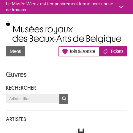
Aller au contenu
Le Musée Wiertz est temporairement fermé pour cause
de travaux.
Musées royaux des Beaux-Arts de Belgique
Menu
Join & Donate
Tickets
Œuvres
RECHERCHER
ARTISTES
H