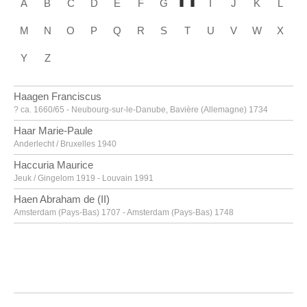
A
B
C
D
E
F
G
I
J
K
L
M
N
O
P
Q
R
S
T
U
V
W
X
Y
Z
Haagen Franciscus
? ca. 1660/65 - Neubourg-sur-le-Danube, Bavière (Allemagne) 1734
Haar Marie-Paule
Anderlecht / Bruxelles 1940
Haccuria Maurice
Jeuk / Gingelom 1919 - Louvain 1991
Haen Abraham de (II)
Amsterdam (Pays-Bas) 1707 - Amsterdam (Pays-Bas) 1748
Haesaert Paul
Louvain 1813 - 1893
Hageman Victor Charles
Anvers 1868 - Uccle / Bruxelles 1938
Hagemans Maurice