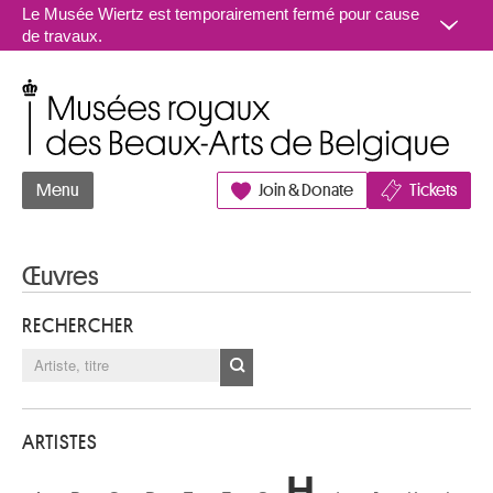
Aller au contenu
Le Musée Wiertz est temporairement fermé pour cause
de travaux.
Musées royaux des Beaux-Arts de Belgique
Menu
Join & Donate
Tickets
Œuvres
RECHERCHER
ARTISTES
H