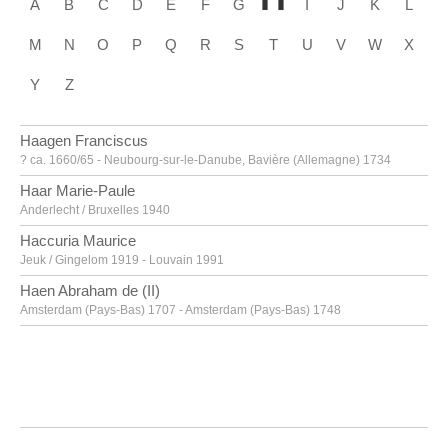
A
B
C
D
E
F
G
I
J
K
L
M
N
O
P
Q
R
S
T
U
V
W
X
Y
Z
Haagen Franciscus
? ca. 1660/65 - Neubourg-sur-le-Danube, Bavière (Allemagne) 1734
Haar Marie-Paule
Anderlecht / Bruxelles 1940
Haccuria Maurice
Jeuk / Gingelom 1919 - Louvain 1991
Haen Abraham de (II)
Amsterdam (Pays-Bas) 1707 - Amsterdam (Pays-Bas) 1748
Haesaert Paul
Louvain 1813 - 1893
Hageman Victor Charles
Anvers 1868 - Uccle / Bruxelles 1938
Hagemans Maurice