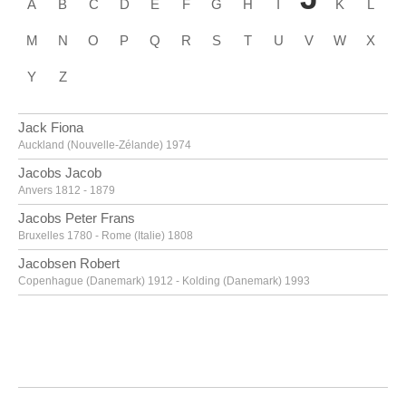
A
B
C
D
E
F
G
H
I
K
L
M
N
O
P
Q
R
S
T
U
V
W
X
Y
Z
Jack Fiona
Auckland (Nouvelle-Zélande) 1974
Jacobs Jacob
Anvers 1812 - 1879
Jacobs Peter Frans
Bruxelles 1780 - Rome (Italie) 1808
Jacobsen Robert
Copenhague (Danemark) 1912 - Kolding (Danemark) 1993
Jacquart Lucie
Bruxelles 1882 - 1956
Jadot Maurice
Bruxelles 1893 - Londres (Angleterre, Royaume-Uni) 1983
Jaguer Edouard