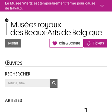
Aller au contenu
Le Musée Wiertz est temporairement fermé pour cause
de travaux.
Musées royaux des Beaux-Arts de Belgique
Menu
Join & Donate
Tickets
Œuvres
RECHERCHER
ARTISTES
J