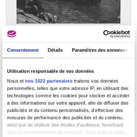
Anvers 1702 - Florence (Italie) 1780
Janssens René-Emmanuel
Bruxelles 1870 - Ixelles / Bruxelles 1936
Janssens Victor
Le port
Bruxelles 1658 - 1736
Johan-Bartold Jongkind
Japon
Consentement
Détails
Paramètres des annonces
XIXe siècle
Japon, période Meiji
1868-1912
Utilisation responsable de vos données
Japon, période Tokugawa
Nous et
nos 1022 partenaires
traitons vos données
1602-1868
personnelles, telles que votre adresse IP, en utilisant des
Jaquet Jacques
technologies comme les cookies pour stocker et accéder
Anvers 1828 - Saint-Josse-ten-Noode / Bruxelles 1899
à des informations sur votre appareil, afin de diffuser des
Jaquet Jean-Joseph
publicités et du contenu personnalisés, d'effectuer des
Anvers 1822 - Schaerbeek / Bruxelles 1898
mesures de performance des publicités et du contenu,
Jefferys Marcel
ainsi que de réaliser des études d’audience, favorisant
Milan (Italie) 1872 - Bruxelles 1924
ainsi le développement de services. Vous avez le choix
Jéhotte Louis