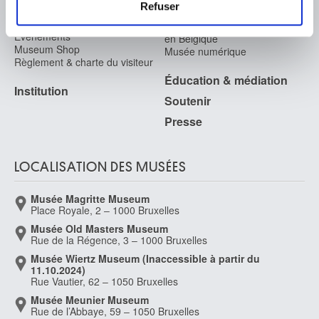
Service photographique
Refuser
Archives
Jonson van Ceulen Cornelis I
Aux Musées
médias sociaux et d'analyser notre trafic. Nous
Archives de l'Art contemporain
Londres (Angleterre, Royaume-Uni) 1593 - Utrecht (Pays-Bas) 1661
partageons également des informations sur l'utilisation de
Événements
en Belgique
Joostens Paul
Museum Shop
Musée numérique
notre site avec nos partenaires de médias sociaux, de
Règlement & charte du visiteur
Anvers 1889 - 1960
publicité et d'analyse, qui peuvent combiner celles-ci
Éducation & médiation
Joostens Paul
avec d'autres informations que vous leur avez fournies
Institution
Anvers 1889 - Anvers 1960
Soutenir
ou qu'ils ont collectées lors de votre utilisation de leurs
Jordaens Jacques
Presse
services.
Anvers 1593 - 1678
Joris Fernand
LOCALISATION DES MUSÉES
Anderlues 1885 - 1966
Joris Frans
Musée Magritte Museum
Deurne / Anvers 1851 - Anvers 1914
Place Royale, 2 – 1000 Bruxelles
Jorn Asger
Musée Old Masters Museum
Rue de la Régence, 3 – 1000 Bruxelles
Vejrum, Jutland (Danemark) 1914 - Aarhus (Danemark) 1973
Musée Wiertz Museum (Inaccessible à partir du
Judd Donald
11.10.2024)
Excelsior Springs, Missouri (Etats-Unis) 1928 - Ayala de Chinati, Texas
Rue Vautier, 62 – 1050 Bruxelles
(Etats-Unis) 1994
Musée Meunier Museum
Rue de l’Abbaye, 59 – 1050 Bruxelles