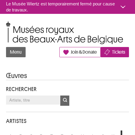
Aller au contenu
Le Musée Wiertz est temporairement fermé pour cause
de travaux.
Musées royaux des Beaux-Arts de Belgique
Menu
Join & Donate
Tickets
Œuvres
RECHERCHER
ARTISTES
L