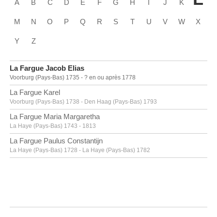
A
B
C
D
E
F
G
H
I
J
K
M
N
O
P
Q
R
S
T
U
V
W
X
Y
Z
La Fargue Jacob Elias
Voorburg (Pays-Bas) 1735 - ? en ou après 1778
La Fargue Karel
Voorburg (Pays-Bas) 1738 - Den Haag (Pays-Bas) 1793
La Fargue Maria Margaretha
La Haye (Pays-Bas) 1743 - 1813
La Fargue Paulus Constantijn
La Haye (Pays-Bas) 1728 - La Haye (Pays-Bas) 1782
La Hyre Laurent de
Paris (France) 1606 - 1656
Labarre [LOANed Artworks]
Labarthe Philippe
Bordeaux, Gironde (France) 1936 - 2003