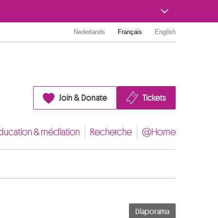
Nederlands
Français
English
Join & Donate
Tickets
ducation & médiation
Recherche
@Home
Diaporama