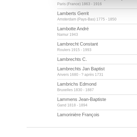
vous leur avez fournies ou qu'
Paris (France) 1863 - 1916
Lamberts Gerrit
Amsterdam (Pays-Bas) 1775 - 1850
Lambotte André
Namur 1943
Lambrecht Constant
Roulers 1915 - 1993
Lambrechts C.
Lambrechts Jan Baptist
Anvers 1680 - ? après 1731
Lambrichs Edmond
Bruxelles 1830 - 1887
Lammens Jean-Baptiste
Gand 1818 - 1894
Lamorinière François
Anvers 1828 - 1911
Landry Abel [LOANed Artworks]
Limoges (France) 1871 - Paris (France) 1923