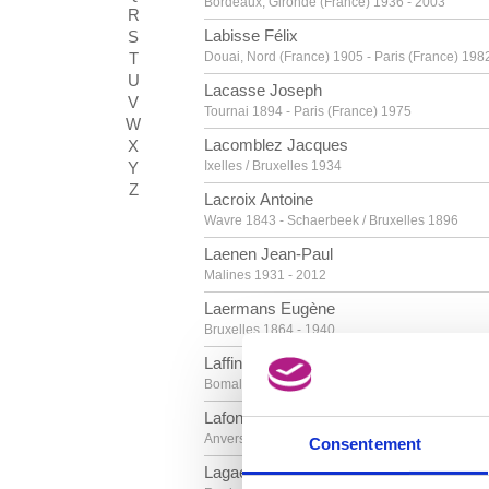
Bordeaux, Gironde (France) 1936 - 2003
R
Labisse Félix
S
T
Douai, Nord (France) 1905 - Paris (France) 198
U
Lacasse Joseph
V
Tournai 1894 - Paris (France) 1975
W
Lacomblez Jacques
X
Y
Ixelles / Bruxelles 1934
Z
Lacroix Antoine
Wavre 1843 - Schaerbeek / Bruxelles 1896
Laenen Jean-Paul
Malines 1931 - 2012
Laermans Eugène
Bruxelles 1864 - 1940
Laffineur Marc
Bomal / Durbuy 1940
Lafontaine Marie-Jo
Anvers 1950
Consentement
Lagae Jules