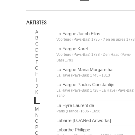
ARTISTES
A
La Fargue Jacob Elias
B
Voorburg (Pays-Bas) 1735 - ? en ou après 1778
C
La Fargue Karel
D
Voorburg (Pays-Bas) 1738 - Den Haag (Pays-
E
Bas) 1793
F
G
La Fargue Maria Margaretha
H
La Haye (Pays-Bas) 1743 - 1813
I
La Fargue Paulus Constantijn
J
La Haye (Pays-Bas) 1728 - La Haye (Pays-Bas)
K
1782
L
La Hyre Laurent de
M
Paris (France) 1606 - 1656
N
Labarre [LOANed Artworks]
O
P
Labarthe Philippe
Q