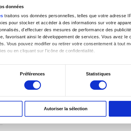
vos données
es
traitons vos données personnelles, telles que votre adresse IP,
es pour stocker et accéder à des informations sur votre appareil
sonnalisés, d'effectuer des mesures de performance des publicité
s
e, favorisant ainsi le développement de services. Vous avez le ch
ités. Vous pouvez modifier ou retirer votre consentement à tout 
es ou en cliquant sur l'icône de confidentialité.
imerions également :
tions sur votre localisation géographique qui peuvent être précis
Préférences
Statistiques
eil en l'analysant activement pour en relever les caractéristique
aitement de vos données personnelles et définir vos préférences
er ou retirer votre consentement à tout moment à partir de la dé
Autoriser la sélection
e personnaliser le contenu et les annonces, d'offrir des fonctio
rafic. Nous partageons également des informations sur l'utilisati
, de publicité et d'analyse, qui peuvent combiner celles-ci avec