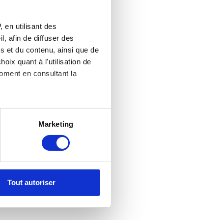
 en utilisant des
, afin de diffuser des
s et du contenu, ainsi que de
oix quant à l'utilisation de
moment en consultant la
es à plusieurs mètres près
Marketing
s spécifiques (empreintes
, reportez-vous à la
section «
claration sur les cookies.
Tout autoriser
nnalités relatives aux médias
on de notre site avec nos
 d'autres informations que