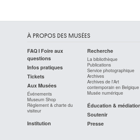
Landuyt Octave
Gand 1922 - Heusden / Destelbergen 2024
Langaskens Maurice
Gand 1884 - Bruxelles 1946
À PROPOS DES MUSÉES
Langbehn Roger
1892 - Montdidier (France) 1918
FAQ I Foire aux
Recherche
Langendijk Dirk
questions
La bibliothèque
Rotterdam (Pays-Bas) 1748 - 1805
Publications
Infos pratiques
Service photographique
Langlet Pierre
Tickets
Archives
Bruxelles 1848 - ?
Archives de l'Art
Aux Musées
Lapicque Charles
contemporain en Belgique
Musée numérique
Theizé, Rhône (France) 1898 -¨Paris (France)
Événements
Museum Shop
1988
Règlement & charte du
Éducation & médiatio
Larche Raoul [LOANed Artworks]
visiteur
Soutenir
Saint-André-de-Cubzac, Gironde (France) 1860 
Paris (France) 1912
Institution
Presse
Lardera Berto
La Spezia (Italie) 1911 - Paris (France) 1989