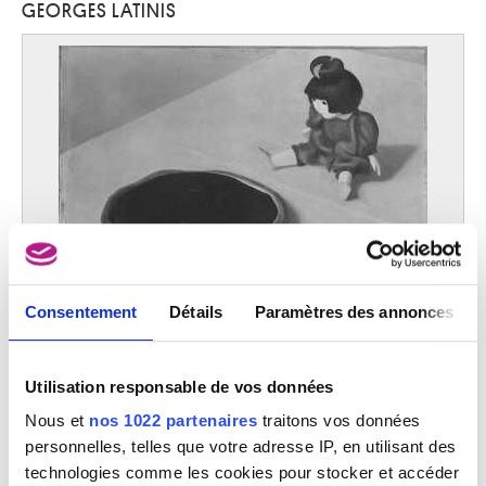
GEORGES LATINIS
Labisse Félix
Douai, Nord (France) 1905 - Paris (France) 1982
Lacasse Joseph
Tournai 1894 - Paris (France) 1975
Lacomblez Jacques
Ixelles / Bruxelles 1934
Lacroix Antoine
Wavre 1843 - Schaerbeek / Bruxelles 1896
Laenen Jean-Paul
Malines 1931 - 2012
Laermans Eugène
Consentement
Détails
Paramètres des annonces
Bruxelles 1864 - 1940
Laffineur Marc
Bomal / Durbuy 1940
La tarte aux prunes
Utilisation responsable de vos données
Georges Latinis
Lafontaine Marie-Jo
Nous et
nos 1022 partenaires
traitons vos données
Anvers 1950
personnelles, telles que votre adresse IP, en utilisant des
Lagae Jules
technologies comme les cookies pour stocker et accéder
Roulers 1862 - Bruges 1931