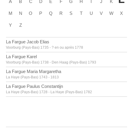
A
B
C
D
E
F
G
H
I
J
K
M
N
O
P
Q
R
S
T
U
V
W
X
Y
Z
La Fargue Jacob Elias
Voorburg (Pays-Bas) 1735 - ? en ou après 1778
La Fargue Karel
Voorburg (Pays-Bas) 1738 - Den Haag (Pays-Bas) 1793
La Fargue Maria Margaretha
La Haye (Pays-Bas) 1743 - 1813
La Fargue Paulus Constantijn
La Haye (Pays-Bas) 1728 - La Haye (Pays-Bas) 1782
La Hyre Laurent de
Paris (France) 1606 - 1656
Labarre [LOANed Artworks]
Labarthe Philippe
Bordeaux, Gironde (France) 1936 - 2003