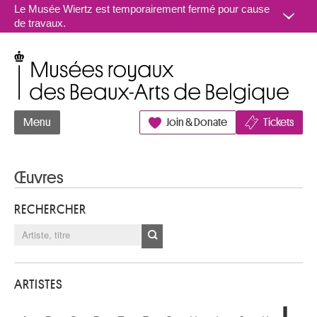
Aller au contenu
Le Musée Wiertz est temporairement fermé pour cause
de travaux.
Musées royaux des Beaux-Arts de Belgique
Menu
Join & Donate
Tickets
Œuvres
RECHERCHER
ARTISTES
L