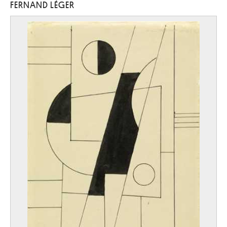
FERNAND LÉGER
Labisse Félix
Douai, Nord (France) 1905 - Paris (France) 1982
Lacasse Joseph
Tournai 1894 - Paris (France) 1975
Lacomblez Jacques
Ixelles / Bruxelles 1934
Lacroix Antoine
Wavre 1843 - Schaerbeek / Bruxelles 1896
Laenen Jean-Paul
Malines 1931 - 2012
Laermans Eugène
Bruxelles 1864 - 1940
Laffineur Marc
Bomal / Durbuy 1940
Lafontaine Marie-Jo
Anvers 1950
Lagae Jules
Roulers 1862 - Bruges 1931