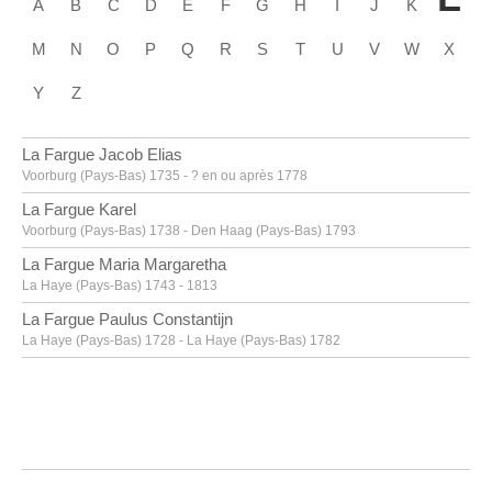
A
B
C
D
E
F
G
H
I
J
K
M
N
O
P
Q
R
S
T
U
V
W
X
Y
Z
La Fargue Jacob Elias
Voorburg (Pays-Bas) 1735 - ? en ou après 1778
La Fargue Karel
Voorburg (Pays-Bas) 1738 - Den Haag (Pays-Bas) 1793
La Fargue Maria Margaretha
La Haye (Pays-Bas) 1743 - 1813
La Fargue Paulus Constantijn
La Haye (Pays-Bas) 1728 - La Haye (Pays-Bas) 1782
La Hyre Laurent de
Paris (France) 1606 - 1656
Labarre [LOANed Artworks]
Labarthe Philippe
Bordeaux, Gironde (France) 1936 - 2003