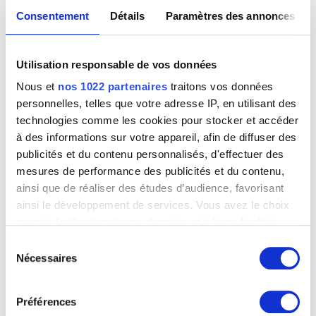
Consentement
Détails
Paramètres des annonces
Lambotte André
Namur 1943
Lambrecht Constant
Utilisation responsable de vos données
Roulers 1915 - 1993
Nous et
nos 1022 partenaires
traitons vos données
Lambrechts C.
personnelles, telles que votre adresse IP, en utilisant des
Lambrechts Jan Baptist
technologies comme les cookies pour stocker et accéder
Anvers 1680 - ? après 1731
Eléments mécaniques
à des informations sur votre appareil, afin de diffuser des
Fernand Léger
Lambrichs Edmond
publicités et du contenu personnalisés, d'effectuer des
Bruxelles 1830 - 1887
mesures de performance des publicités et du contenu,
Lammens Jean-Baptiste
ainsi que de réaliser des études d’audience, favorisant
Gand 1818 - 1894
ainsi le développement de services. Vous avez le choix
Lamorinière François
quant à l'utilisation de vos données et à leurs finalités.
Anvers 1828 - 1911
Vous pouvez modifier ou retirer votre consentement à
Sélection
Landry Abel [LOANed Artworks]
tout moment en consultant la Déclaration relative aux
Nécessaires
du
Limoges (France) 1871 - Paris (France) 1923
cookies ou en cliquant sur l'icône de confidentialité.
consentement
Landuyt Octave
Préférences
Gand 1922 - Heusden / Destelbergen 2024
Si vous le permettez, nous aimerions également :