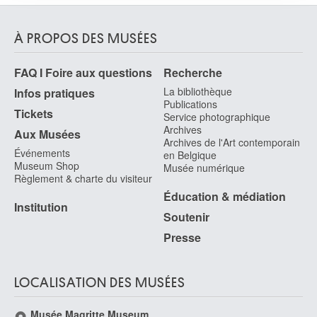
ou qu'ils ont collectées lors de votre utilisation de leurs
Laudy Jean
services.
Venlo (Pays-Bas) 1877 - Woluwe-Saint-Lambert / Bruxelles 1956
À PROPOS DES MUSÉES
Laurencin Marie
Paris (France) 1885 - 1956
FAQ I Foire aux questions
Recherche
Laurens Henri
La bibliothèque
Infos pratiques
Paris (France) 1885 - 1954
Publications
Tickets
Laurens Jean-Paul
Service photographique
Archives
Fourquevaux, Haute-Garonne (France) 1838 - Paris (France) 1921
Aux Musées
Archives de l'Art contemporain
Lauters Paul
Événements
en Belgique
Museum Shop
Bruxelles 1806 - Ixelles / Bruxelles 1876
Musée numérique
Règlement & charte du visiteur
Lavery John
Éducation & médiation
Belfast (Irlande du Nord, Royaume-Uni) 1856 - Kilkenny (Irlande) 1941
Institution
Soutenir
le Beau Alcide
Presse
Lorient, Morbihan (France) 1873 - Sanary-sur-Mer, Var (France) 1943
Le Brun Charles
Paris (France) 1619 - 1690
LOCALISATION DES MUSÉES
le Brun Georges
Verviers 1873 - Stuivekenskerke / Dixmude 1914
Musée Magritte Museum