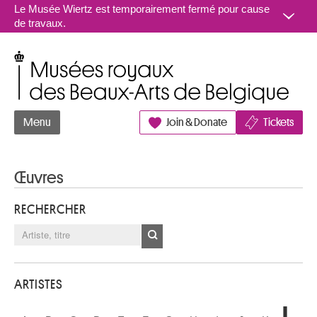
Aller au contenu
Le Musée Wiertz est temporairement fermé pour cause
de travaux.
Musées royaux des Beaux-Arts de Belgique
Menu
Join & Donate
Tickets
Œuvres
RECHERCHER
ARTISTES
L