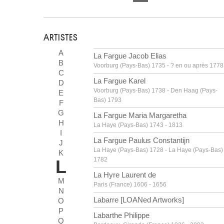
ARTISTES
A
La Fargue Jacob Elias
B
Voorburg (Pays-Bas) 1735 - ? en ou après 1778
C
La Fargue Karel
D
Voorburg (Pays-Bas) 1738 - Den Haag (Pays-
E
Bas) 1793
F
G
La Fargue Maria Margaretha
H
La Haye (Pays-Bas) 1743 - 1813
I
La Fargue Paulus Constantijn
J
La Haye (Pays-Bas) 1728 - La Haye (Pays-Bas)
K
1782
L
La Hyre Laurent de
M
Paris (France) 1606 - 1656
N
Labarre [LOANed Artworks]
O
P
Labarthe Philippe
Q