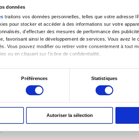
vos données
es
traitons vos données personnelles, telles que votre adresse IP,
es pour stocker et accéder à des informations sur votre appareil
sonnalisés, d'effectuer des mesures de performance des publicité
s
e, favorisant ainsi le développement de services. Vous avez le ch
ités. Vous pouvez modifier ou retirer votre consentement à tout 
es ou en cliquant sur l'icône de confidentialité.
imerions également :
tions sur votre localisation géographique qui peuvent être précis
Préférences
Statistiques
eil en l'analysant activement pour en relever les caractéristique
aitement de vos données personnelles et définir vos préférences
er ou retirer votre consentement à tout moment à partir de la dé
Autoriser la sélection
e personnaliser le contenu et les annonces, d'offrir des fonctio
rafic. Nous partageons également des informations sur l'utilisati
, de publicité et d'analyse, qui peuvent combiner celles-ci avec