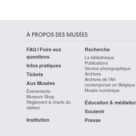
Landuyt Octave
Gand 1922 - Heusden / Destelbergen 2024
Langaskens Maurice
Gand 1884 - Bruxelles 1946
À PROPOS DES MUSÉES
Langbehn Roger
1892 - Montdidier (France) 1918
FAQ I Foire aux
Recherche
Langendijk Dirk
questions
La bibliothèque
Rotterdam (Pays-Bas) 1748 - 1805
Publications
Infos pratiques
Service photographique
Langlet Pierre
Tickets
Archives
Bruxelles 1848 - ?
Archives de l'Art
Aux Musées
Lapicque Charles
contemporain en Belgique
Musée numérique
Theizé, Rhône (France) 1898 -¨Paris (France)
Événements
Museum Shop
1988
Règlement & charte du
Éducation & médiatio
Larche Raoul [LOANed Artworks]
visiteur
Soutenir
Saint-André-de-Cubzac, Gironde (France) 1860 
Paris (France) 1912
Institution
Presse
Lardera Berto
La Spezia (Italie) 1911 - Paris (France) 1989