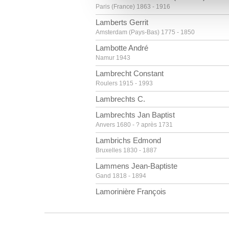
vous leur avez fournies ou qu'
Paris (France) 1863 - 1916
Lamberts Gerrit
Amsterdam (Pays-Bas) 1775 - 1850
Lambotte André
Namur 1943
Lambrecht Constant
Roulers 1915 - 1993
Lambrechts C.
Lambrechts Jan Baptist
Anvers 1680 - ? après 1731
Lambrichs Edmond
Bruxelles 1830 - 1887
Lammens Jean-Baptiste
Gand 1818 - 1894
Lamorinière François
Anvers 1828 - 1911
Landry Abel [LOANed Artworks]
Limoges (France) 1871 - Paris (France) 1923