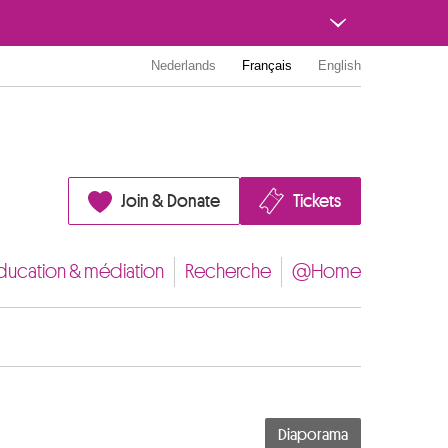
Nederlands
Français
English
Join & Donate
Tickets
ducation & médiation
Recherche
@Home
Diaporama