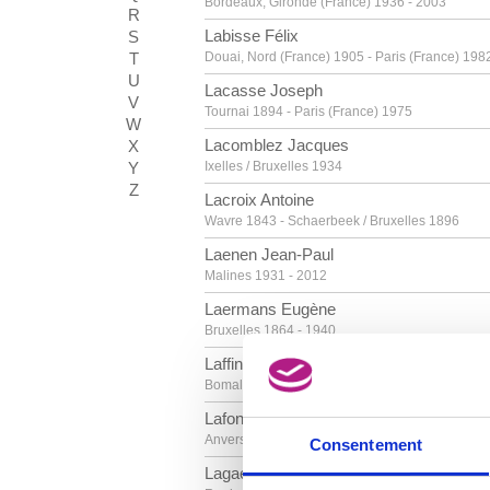
Bordeaux, Gironde (France) 1936 - 2003
R
Labisse Félix
S
T
Douai, Nord (France) 1905 - Paris (France) 198
U
Lacasse Joseph
V
Tournai 1894 - Paris (France) 1975
W
Lacomblez Jacques
X
Y
Ixelles / Bruxelles 1934
Z
Lacroix Antoine
Wavre 1843 - Schaerbeek / Bruxelles 1896
Laenen Jean-Paul
Malines 1931 - 2012
Laermans Eugène
Bruxelles 1864 - 1940
Laffineur Marc
Bomal / Durbuy 1940
Lafontaine Marie-Jo
Anvers 1950
Consentement
Lagae Jules