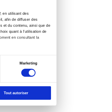
 en utilisant des
, afin de diffuser des
s et du contenu, ainsi que de
oix quant à l'utilisation de
moment en consultant la
es à plusieurs mètres près
Marketing
s spécifiques (empreintes
, reportez-vous à la
section «
claration sur les cookies.
Tout autoriser
nnalités relatives aux médias
on de notre site avec nos
 d'autres informations que