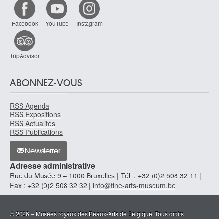
Luckx François
Malines 1802 - Bruxelles 1849
Facebook
YouTube
Instagram
Luttichuys Isaak
Londres (Angleterre, Royaume-Uni) 1616 - Amsterdam (Pays-Bas) 1673
Luyten Mark
TripAdvisor
Anvers 1955
Lybaert Théophile
ABONNEZ-VOUS
Gand 1848 - 1927
Lynen Amédée
RSS Agenda
Saint-Josse-ten-Noode / Bruxelles 1852 - Bruxelles 1938
RSS Expositions
RSS Actualités
Lynen André
RSS Publications
Anvers 1888 - Forest/Bruxelles 1984
Lyr Claude
Newsletter
Pessac-lez-Bordeaux, Gironde (France) 1916 - Uccle 1995
Adresse administrative
Rue du Musée 9 – 1000 Bruxelles | Tél. : +32 (0)2 508 32 11 |
Fax : +32 (0)2 508 32 32 |
info@fine-arts-museum.be
© 2026 – Musées royaux des Beaux-Arts de Belgique. Tous droits