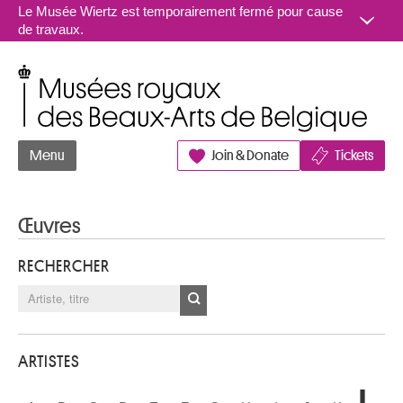
Aller au contenu
Le Musée Wiertz est temporairement fermé pour cause
de travaux.
Musées royaux des Beaux-Arts de Belgique
Menu
Join & Donate
Tickets
Œuvres
RECHERCHER
ARTISTES
L