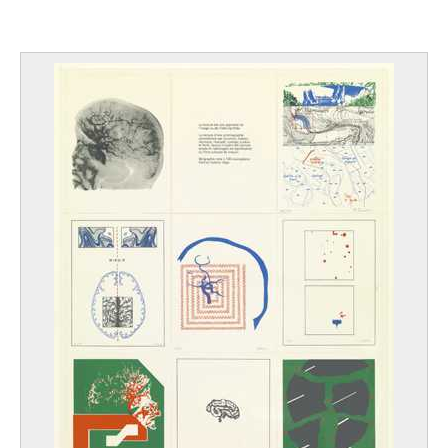
Gengenbach, Baden-Württemberg (Allemagne) 1940
Leisgen Michael
Spital (Autriche) 1944
Lejeune Claire
Havré 1925
Lejeune Pierre François
Bruxelles 1721 - Bruxelles 1790
Lemaître Albert
Liège 1886 - Milhars, Tarn (France) 1975
Lembourg Paul
Péruwelz 1948
Lembrí Pere
actif à Morella (Catalogne), premier quart du XVe siècle
Lemmen Georges
Schaerbeek / Bruxelles 1865 - Uccle / Bruxelles 1916
Lemmers Georges Ferdinand
Anvers 1871 - Lisbonne (Portugal) 1944
Lemoine François