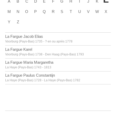
A
B
C
D
E
F
G
H
I
J
K
M
N
O
P
Q
R
S
T
U
V
W
X
Y
Z
La Fargue Jacob Elias
Voorburg (Pays-Bas) 1735 - ? en ou après 1778
La Fargue Karel
Voorburg (Pays-Bas) 1738 - Den Haag (Pays-Bas) 1793
La Fargue Maria Margaretha
La Haye (Pays-Bas) 1743 - 1813
La Fargue Paulus Constantijn
La Haye (Pays-Bas) 1728 - La Haye (Pays-Bas) 1782
La Hyre Laurent de
Paris (France) 1606 - 1656
Labarre [LOANed Artworks]
Labarthe Philippe
Bordeaux, Gironde (France) 1936 - 2003