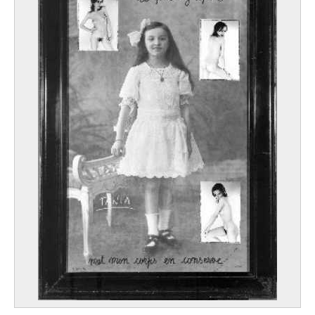
Laudy Jean
Venlo (Pays-Bas) 1877 - Woluwe-Saint-Lambert / Bruxelles 1956
Laurencin Marie
Paris (France) 1885 - 1956
Laurens Henri
Paris (France) 1885 - 1954
Laurens Jean-Paul
Fourquevaux, Haute-Garonne (France) 1838 - Paris (France) 1921
Lauters Paul
Bruxelles 1806 - Ixelles / Bruxelles 1876
Lavery John
Belfast (Irlande du Nord, Royaume-Uni) 1856 - Kilkenny (Irlande) 1941
le Beau Alcide
Lorient, Morbihan (France) 1873 - Sanary-sur-Mer, Var (France) 1943
Le Brun Charles
Paris (France) 1619 - 1690
le Brun Georges
Verviers 1873 - Stuivekenskerke / Dixmude 1914