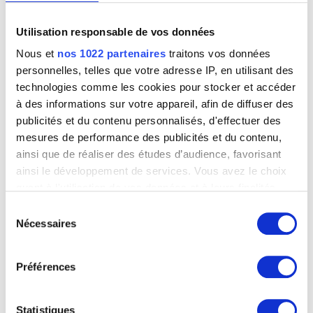
le Roy Pierre-François
Namur 1739 - Bruxelles 1812
Utilisation responsable de vos données
le Sidaner Henri
Nous et
nos 1022 partenaires
traitons vos données
Port Louis (Ile Maurice) 1862 - Versailles, Yvelines (France) 1939
personnelles, telles que votre adresse IP, en utilisant des
Le Sueur Eustache
technologies comme les cookies pour stocker et accéder
Paris (France) 1616 - 1655
à des informations sur votre appareil, afin de diffuser des
Leblanc Walter
publicités et du contenu personnalisés, d'effectuer des
Anvers 1932 - Silly 1986
mesures de performance des publicités et du contenu,
Leclercq Victor
ainsi que de réaliser des études d’audience, favorisant
Soignies 1896 - Nordhausen, Thüringen (Allemagne) 1944
ainsi le développement de services. Vous avez le choix
Lecomte Marcel
quant à l'utilisation de vos données et à leurs finalités.
Saint-Gilles / Bruxelles 1900 - Bruxelles 1966
Vous pouvez modifier ou retirer votre consentement à
Sélection
Ledel Dolf
tout moment en consultant la Déclaration relative aux
Nécessaires
du
Schaerbeek / Bruxelles 1893 - Etterbeek / Bruxelles 1976
cookies ou en cliquant sur l'icône de confidentialité.
consentement
Leduc Paul
Préférences
La Louvière 1876 - Bruxelles 1943
Si vous le permettez, nous aimerions également :
Collecter des informations sur votre localisation
Leemans Johannes
géographique qui peuvent être précises à plusieurs
La Haye (Pays-Bas) ? vers 1633 - La Haye (Pays-Bas) avant ou en 1688
Statistiques