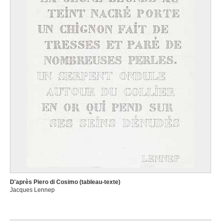
Lambotte André
Namur 1943
Lambrecht Constant
Roulers 1915 - 1993
Lambrechts C.
Lambrechts Jan Baptist
Anvers 1680 - ? après 1731
Lambrichs Edmond
Bruxelles 1830 - 1887
Lammens Jean-Baptiste
Gand 1818 - 1894
Lamorinière François
Anvers 1828 - 1911
Landry Abel [LOANed Artworks]
D'après Piero di Cosimo (tableau-texte)
Limoges (France) 1871 - Paris (France) 1923
Jacques Lennep
Landuyt Octave
Gand 1922 - Heusden / Destelbergen 2024