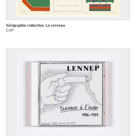
Paris (France) 1688 - 1737
Lempereur-Haut Marcel
Liège 1898 - Lille 1986
Sérigraphie collective. Le cerveau
Lenaerts Carlos
CAP
Bruxelles 1911 - Woluwé-Saint-Pierre / Bruxelles 1997
Lenaerts Henri
Molenbeek-Saint-Jean / Bruxelles 1923 - Irurre-Navarra (Espagne) 2006
Lennep Jacques
Uccle / Bruxelles 1941
Lenoir R.
Actif en 1969
Lens Andries Cornelis
Anvers 1739 - Bruxelles 1822
Lens Johannes Jacobus
Anvers 1746 - Bruxelles 1814
Leoni Leone
Menaggio (Italie) 1509 - Milan (Italie) 1590
Leplae Charles