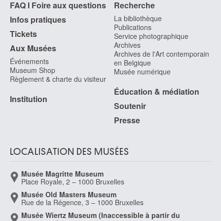
1674
FAQ I Foire aux questions
Recherche
Linnig Egide
La bibliothèque
Infos pratiques
Publications
Anvers 1821 - 1860
Tickets
Service photographique
Linnig Willem II
Archives
Aux Musées
Anvers 1842 - 1890
Archives de l'Art contemporain
Événements
en Belgique
Lismonde Jules
Museum Shop
Musée numérique
Anderlecht / Bruxelles 1908 - Linkebeek 2001
Règlement & charte du visiteur
Éducation & médiation
Lizène Jacques
Institution
Ougrée / Seraing 1946
Soutenir
Locatelli Andrea
Presse
Rome (Italie) 1695 - 1741
Lodenkämper Karolus
LOCALISATION DES MUSÉES
Essen, Rhétanie du Nord-Westphalie (Allemagne) 1943
Loetz Witwe Johann [LOANed Artworks]
Musée Magritte Museum
Klostermühle, Bohème (Allemagne) 1836 - 1947
Place Royale, 2 – 1000 Bruxelles
Logelain Henri
Musée Old Masters Museum
Ixelles / Bruxelles 1889 - Ixelles / Bruxelles 1968
Rue de la Régence, 3 – 1000 Bruxelles
Musée Wiertz Museum (Inaccessible à partir du
Lohaus Bernd