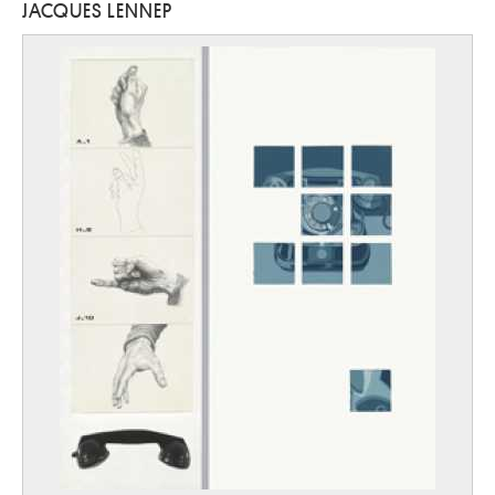
JACQUES LENNEP
Labisse Félix
Douai, Nord (France) 1905 - Paris (France) 1982
Lacasse Joseph
Tournai 1894 - Paris (France) 1975
Lacomblez Jacques
Ixelles / Bruxelles 1934
Lacroix Antoine
Wavre 1843 - Schaerbeek / Bruxelles 1896
Laenen Jean-Paul
Malines 1931 - 2012
Laermans Eugène
Bruxelles 1864 - 1940
Laffineur Marc
Bomal / Durbuy 1940
Lafontaine Marie-Jo
Anvers 1950
Lagae Jules
Roulers 1862 - Bruges 1931