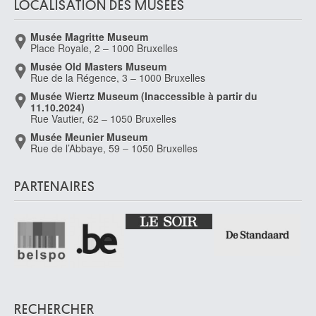
LOCALISATION DES MUSÉES
le Fauconnier Henri
Hesdin, Pas-de-Calais (France) 1881 - Paris (France) 1946
Musée Magritte Museum
le Loup Antoine
Place Royale, 2 – 1000 Bruxelles
Spa 1708 - 1746
Musée Old Masters Museum
Rue de la Régence, 3 – 1000 Bruxelles
Le Mayeur de Merprès Adrien-Charles Louis
Musée Wiertz Museum (Inaccessible à partir du
Watermael-Boitsfort / Bruxelles 1844 - Bruxelles 1923
11.10.2024)
Le Mayeur de Merprès Adrien-Jean Henri
Rue Vautier, 62 – 1050 Bruxelles
Ixelles / Bruxelles 1880 - Bruxelles 1958
Musée Meunier Museum
Rue de l’Abbaye, 59 – 1050 Bruxelles
le Nain Louis
Laon, Aisne (France) ca. 1593 - Paris (France) 1648
PARTENAIRES
le Nain Mathieu
Laon, Aisne (France) ca. 1607 - Paris (France) 1677
le Parc Julio
Mendoza (Argentine) 1928
Le Prince Jean-Baptiste
Metz (France) 1734 - Saint-Denis (France) 1781
Le Roux Henri
Châtelet 1872 - Bruxelles 1942
RECHERCHER