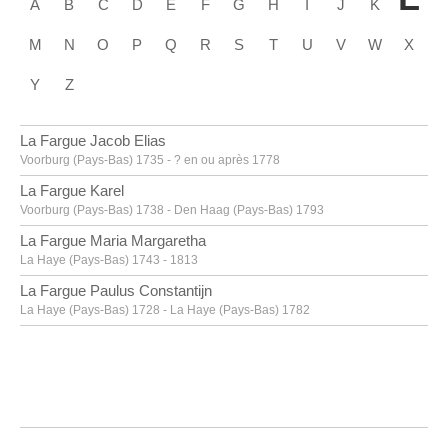
A
B
C
D
E
F
G
H
I
J
K
M
N
O
P
Q
R
S
T
U
V
W
X
Y
Z
La Fargue Jacob Elias
Voorburg (Pays-Bas) 1735 - ? en ou après 1778
La Fargue Karel
Voorburg (Pays-Bas) 1738 - Den Haag (Pays-Bas) 1793
La Fargue Maria Margaretha
La Haye (Pays-Bas) 1743 - 1813
La Fargue Paulus Constantijn
La Haye (Pays-Bas) 1728 - La Haye (Pays-Bas) 1782
La Hyre Laurent de
Paris (France) 1606 - 1656
Labarre [LOANed Artworks]
Labarthe Philippe
Bordeaux, Gironde (France) 1936 - 2003