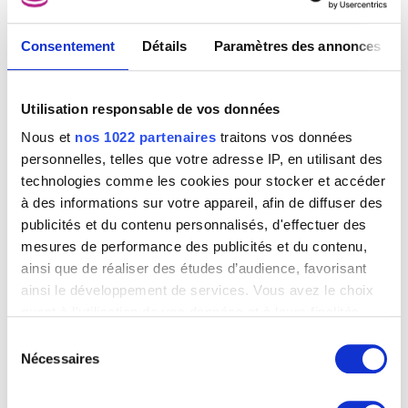
Lambotte André
Namur 1943
Consentement
Détails
Paramètres des annonces
Lambrecht Constant
Roulers 1915 - 1993
Utilisation responsable de vos données
Lambrechts C.
Nous et
nos 1022 partenaires
traitons vos données
Lambrechts Jan Baptist
personnelles, telles que votre adresse IP, en utilisant des
Anvers 1680 - ? après 1731
technologies comme les cookies pour stocker et accéder
Lambrichs Edmond
Wall drawing n° 426
à des informations sur votre appareil, afin de diffuser des
Bruxelles 1830 - 1887
Sol LeWitt
publicités et du contenu personnalisés, d'effectuer des
Lammens Jean-Baptiste
mesures de performance des publicités et du contenu,
Gand 1818 - 1894
ainsi que de réaliser des études d’audience, favorisant
Lamorinière François
ainsi le développement de services. Vous avez le choix
Anvers 1828 - 1911
quant à l'utilisation de vos données et à leurs finalités.
Landry Abel [LOANed Artworks]
Vous pouvez modifier ou retirer votre consentement à
Sélection
Limoges (France) 1871 - Paris (France) 1923
tout moment en consultant la Déclaration relative aux
Nécessaires
du
Landuyt Octave
cookies ou en cliquant sur l'icône de confidentialité.
consentement
Gand 1922 - Heusden / Destelbergen 2024