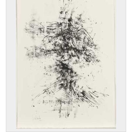
Paris (France) 1688 - 1737
Lempereur-Haut Marcel
Liège 1898 - Lille 1986
Lenaerts Carlos
Bruxelles 1911 - Woluwé-Saint-Pierre / Bruxelles 1997
Lenaerts Henri
Molenbeek-Saint-Jean / Bruxelles 1923 - Irurre-Navarra (Espagne) 2006
Lennep Jacques
Uccle / Bruxelles 1941
Lenoir R.
Actif en 1969
Lens Andries Cornelis
Anvers 1739 - Bruxelles 1822
Lens Johannes Jacobus
Anvers 1746 - Bruxelles 1814
Leoni Leone
Menaggio (Italie) 1509 - Milan (Italie) 1590
Leplae Charles