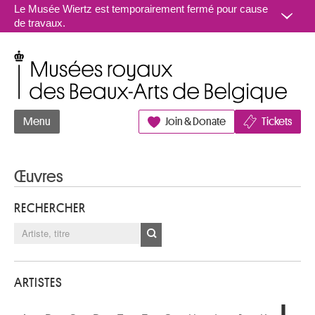
Aller au contenu
Le Musée Wiertz est temporairement fermé pour cause
de travaux.
Musées royaux des Beaux-Arts de Belgique
Menu
Join & Donate
Tickets
Œuvres
RECHERCHER
ARTISTES
L