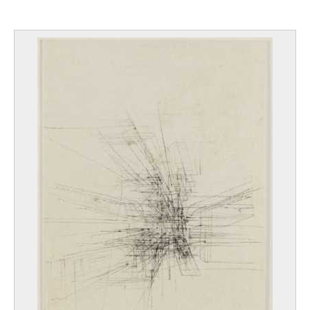
le Roy Pierre-François
Namur 1739 - Bruxelles 1812
le Sidaner Henri
Port Louis (Ile Maurice) 1862 - Versailles, Yvelines (France) 1939
Le Sueur Eustache
Paris (France) 1616 - 1655
Leblanc Walter
Anvers 1932 - Silly 1986
Leclercq Victor
Soignies 1896 - Nordhausen, Thüringen (Allemagne) 1944
Lecomte Marcel
Saint-Gilles / Bruxelles 1900 - Bruxelles 1966
Ledel Dolf
Schaerbeek / Bruxelles 1893 - Etterbeek / Bruxelles 1976
Leduc Paul
La Louvière 1876 - Bruxelles 1943
Leemans Johannes
La Haye (Pays-Bas) ? vers 1633 - La Haye (Pays-Bas) avant ou en 1688