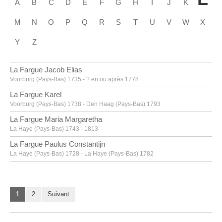
A
B
C
D
E
F
G
H
I
J
K
M
N
O
P
Q
R
S
T
U
V
W
X
Y
Z
La Fargue Jacob Elias
Voorburg (Pays-Bas) 1735 - ? en ou après 1778
La Fargue Karel
Voorburg (Pays-Bas) 1738 - Den Haag (Pays-Bas) 1793
La Fargue Maria Margaretha
La Haye (Pays-Bas) 1743 - 1813
La Fargue Paulus Constantijn
La Haye (Pays-Bas) 1728 - La Haye (Pays-Bas) 1782
La Hyre Laurent de
Paris (France) 1606 - 1656
Labarre [LOANed Artworks]
1
2
Suivant
Labarthe Philippe
Bordeaux, Gironde (France) 1936 - 2003