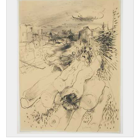
Lambotte André
Namur 1943
Lambrecht Constant
Roulers 1915 - 1993
Lambrechts C.
Lambrechts Jan Baptist
Anvers 1680 - ? après 1731
Lambrichs Edmond
Bruxelles 1830 - 1887
Lammens Jean-Baptiste
Gand 1818 - 1894
Lamorinière François
Anvers 1828 - 1911
Landry Abel [LOANed Artworks]
Limoges (France) 1871 - Paris (France) 1923
Landuyt Octave
Gand 1922 - Heusden / Destelbergen 2024