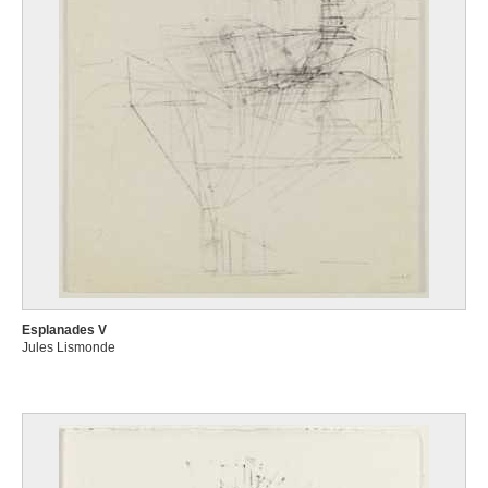
Gengenbach, Baden-Württemberg (Allemagne) 1940
Leisgen Michael
Spital (Autriche) 1944
Lejeune Claire
Havré 1925
Lejeune Pierre François
Bruxelles 1721 - Bruxelles 1790
Lemaître Albert
Liège 1886 - Milhars, Tarn (France) 1975
Lembourg Paul
Péruwelz 1948
Lembrí Pere
Esplanades V
actif à Morella (Catalogne), premier quart du XVe siècle
Jules Lismonde
Lemmen Georges
Schaerbeek / Bruxelles 1865 - Uccle / Bruxelles 1916
Lemmers Georges Ferdinand
Anvers 1871 - Lisbonne (Portugal) 1944
Lemoine François