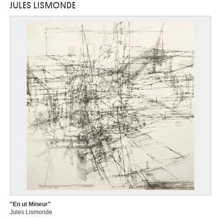
JULES LISMONDE
Labisse Félix
Douai, Nord (France) 1905 - Paris (France) 1982
Lacasse Joseph
Tournai 1894 - Paris (France) 1975
Lacomblez Jacques
Ixelles / Bruxelles 1934
Lacroix Antoine
Wavre 1843 - Schaerbeek / Bruxelles 1896
Laenen Jean-Paul
Malines 1931 - 2012
Laermans Eugène
Bruxelles 1864 - 1940
Laffineur Marc
Bomal / Durbuy 1940
Lafontaine Marie-Jo
Anvers 1950
"En ut Mineur"
Lagae Jules
Jules Lismonde
Roulers 1862 - Bruges 1931