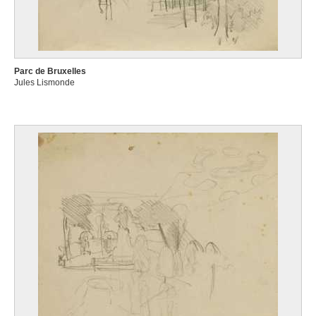
Luckx François
Malines 1802 - Bruxelles 1849
Luttichuys Isaak
Londres (Angleterre, Royaume-Uni) 1616 - Amsterdam (Pays-Bas) 1673
Parc de Bruxelles
Luyten Mark
Jules Lismonde
Anvers 1955
Lybaert Théophile
Gand 1848 - 1927
Lynen Amédée
Saint-Josse-ten-Noode / Bruxelles 1852 - Bruxelles 1938
Lynen André
Anvers 1888 - Forest/Bruxelles 1984
Lyr Claude
Pessac-lez-Bordeaux, Gironde (France) 1916 - Uccle 1995