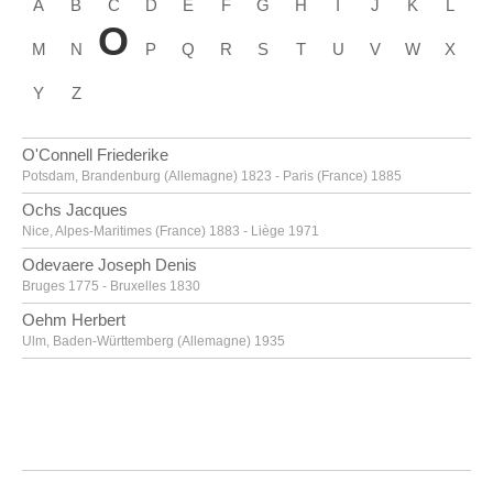
A
B
C
D
E
F
G
H
I
J
K
L
O
M
N
P
Q
R
S
T
U
V
W
X
Y
Z
O'Connell Friederike
Potsdam, Brandenburg (Allemagne) 1823 - Paris (France) 1885
Ochs Jacques
Nice, Alpes-Maritimes (France) 1883 - Liège 1971
Odevaere Joseph Denis
Bruges 1775 - Bruxelles 1830
Oehm Herbert
Ulm, Baden-Württemberg (Allemagne) 1935
Oka Shikanosuke
Tokyo (Japon) 1898 - 1978
Oldenburg Claes Thure
Stockholm (Suède) 1929
Oleffe Auguste