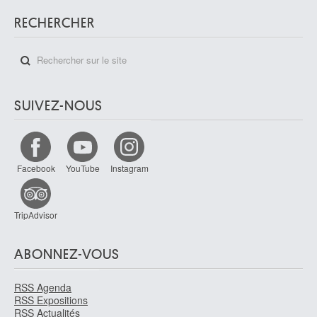
Ozenfant Amédée
Saint-Quentin, Aisne (France) 1886 - Cannes, Alpes-Maritimes (France)
RECHERCHER
1966
SUIVEZ-NOUS
Facebook
YouTube
Instagram
TripAdvisor
ABONNEZ-VOUS
RSS Agenda
RSS Expositions
RSS Actualités