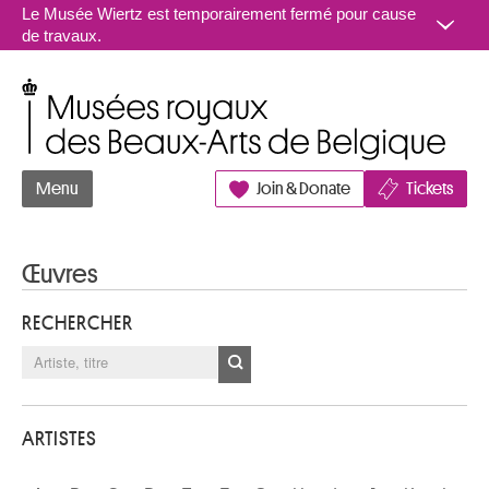
Aller au contenu
Le Musée Wiertz est temporairement fermé pour cause
de travaux.
Musées royaux des Beaux-Arts de Belgique
Menu
Join & Donate
Tickets
Œuvres
RECHERCHER
ARTISTES