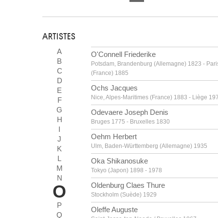
ARTISTES
A
O'Connell Friederike
B
Potsdam, Brandenburg (Allemagne) 1823 - Pari
C
(France) 1885
D
Ochs Jacques
E
Nice, Alpes-Maritimes (France) 1883 - Liège 19
F
G
Odevaere Joseph Denis
H
Bruges 1775 - Bruxelles 1830
I
Oehm Herbert
J
Ulm, Baden-Württemberg (Allemagne) 1935
K
L
Oka Shikanosuke
M
Tokyo (Japon) 1898 - 1978
N
Oldenburg Claes Thure
O
Stockholm (Suède) 1929
P
Oleffe Auguste
Q