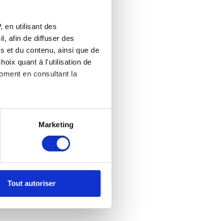
 en utilisant des
, afin de diffuser des
s et du contenu, ainsi que de
oix quant à l'utilisation de
moment en consultant la
es à plusieurs mètres près
Marketing
s spécifiques (empreintes
, reportez-vous à la
section «
claration sur les cookies.
Tout autoriser
nnalités relatives aux médias
on de notre site avec nos
 d'autres informations que