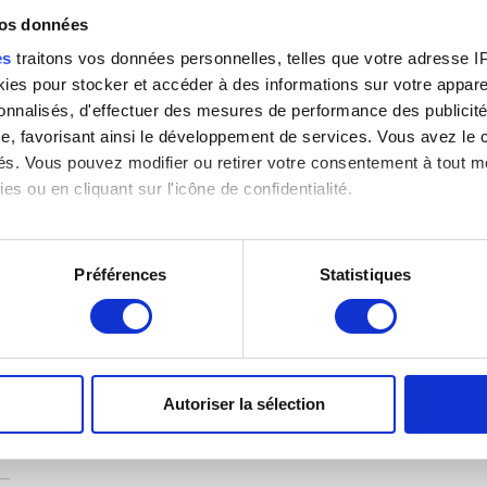
vos données
ew
es
traitons vos données personnelles, telles que votre adresse IP,
es pour stocker et accéder à des informations sur votre appareil
sonnalisés, d'effectuer des mesures de performance des publicité
n
e, favorisant ainsi le développement de services. Vous avez le ch
ités. Vous pouvez modifier ou retirer votre consentement à tout 
es ou en cliquant sur l'icône de confidentialité.
imerions également :
tions sur votre localisation géographique qui peuvent être précis
Préférences
Statistiques
eil en l'analysant activement pour en relever les caractéristique
aitement de vos données personnelles et définir vos préférences
er ou retirer votre consentement à tout moment à partir de la dé
Autoriser la sélection
e personnaliser le contenu et les annonces, d'offrir des fonctio
rafic. Nous partageons également des informations sur l'utilisati
, de publicité et d'analyse, qui peuvent combiner celles-ci avec