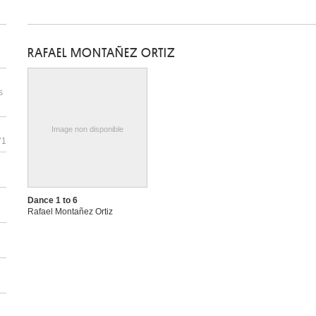
RAFAEL MONTAÑEZ ORTIZ
s
Image non disponible
71
Dance 1 to 6
Rafael Montañez Ortiz