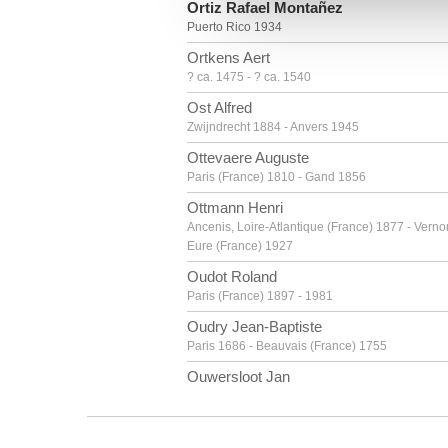
Ortiz Rafael Montañez
vous leur avez fournies ou qu'
Puerto Rico 1934
Ortkens Aert
? ca. 1475 - ? ca. 1540
Ost Alfred
Zwijndrecht 1884 - Anvers 1945
Ottevaere Auguste
Paris (France) 1810 - Gand 1856
Ottmann Henri
Ancenis, Loire-Atlantique (France) 1877 - Verno
Eure (France) 1927
Oudot Roland
Paris (France) 1897 - 1981
Oudry Jean-Baptiste
Paris 1686 - Beauvais (France) 1755
Ouwersloot Jan
Gouda (Pays-Bas) 1902 - Amsterdam (Pays-Bas
1975
Overlaet Antoon