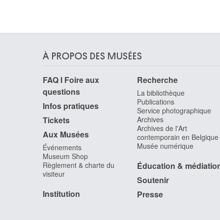
Anvers 1720 - Anvers 1774
Oyens David
Amsterdam (Pays-Bas) 1842 - Ixelles / Bruxelles
1902
À PROPOS DES MUSÉES
Oyens Pieter
Amsterdam (Pays-Bas) 1842 - Ixelles / Bruxelles
1894
FAQ I Foire aux
Recherche
questions
Ozenfant Amédée
La bibliothèque
Publications
Saint-Quentin, Aisne (France) 1886 - Cannes,
Infos pratiques
Service photographique
Alpes-Maritimes (France) 1966
Tickets
Archives
Archives de l'Art
Aux Musées
contemporain en Belgique
Musée numérique
Événements
Museum Shop
Règlement & charte du
Éducation & médiatio
visiteur
Soutenir
Institution
Presse