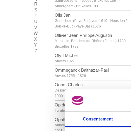
Saint-Josse-ten-Noode / Bruxelles 1867 -
R
Auderghem / Bruxelles 1931
S
Olis Jan
T
Gorinchem (Pays-Bas) vers 1610 - Heusden /
U
Bois-le-Duc (Pays-Bas) 1676
V
W
Ollivier Jean Philippe Augustin
X
Marseille, Bouches-du-Rhône (France) 1739 -
Y
Bruxelles 1788
Z
Olyff Michel
Anvers 1927
Ommeganck Balthazar-Paul
Anvers 1755 - 1826
Ooms Charles
Dessel 1845 - Cannes, Alpes-Maritimes (France
1900
Op de Beeck Hans
Turnhout 1969
Consentement
Opalka Roman
Abbeville, Somme (France) 1931 - Rome (Italie)
2011