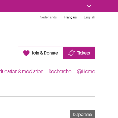
Nederlands
Français
English
Join & Donate
Tickets
ducation & médiation
Recherche
@Home
Diaporama