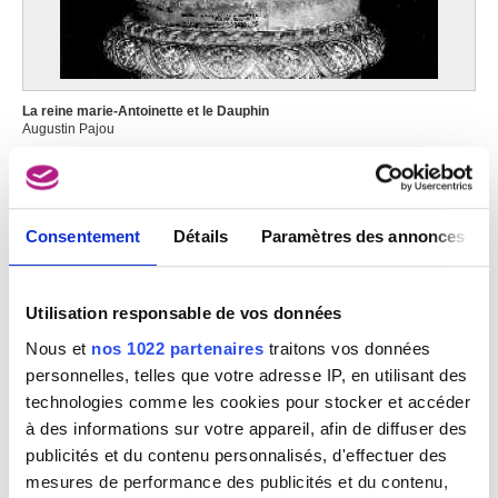
Anvers 1940 - Brakel 2019
Pancetta J. [LOANed Artworks]
Panneels Guillaume
Aix-la-Chapelle, Rhénanie du Nord-Westphalie (Allemagne) ca.1600 -
La reine marie-Antoinette et le Dauphin
Baden (Duitsland) 1634
Augustin Pajou
Pannini Giovanni Paolo
Plaisance (Italie) 1691 - Rome (ITalie) 1765
Pantazis Périclès
Consentement
Détails
Paramètres des annonces
Athènes (Grèce) 1849 - Bruxelles 1884
Paolini Giulio
Gênes (Italie) 1940
Utilisation responsable de vos données
Paquet Albert
Nous et
nos 1022 partenaires
traitons vos données
Ecole belge, XXème siècle
personnelles, telles que votre adresse IP, en utilisant des
Parent Roger
technologies comme les cookies pour stocker et accéder
Paris (France) 1881 - Ixelles / Bruxelles 1986
à des informations sur votre appareil, afin de diffuser des
Parmigianino
publicités et du contenu personnalisés, d'effectuer des
Parme (Italie) 1503 - Casalmaggiore (Italie) 1540
mesures de performance des publicités et du contenu,
Parr Mike