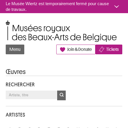
Aller au contenu
Le Musée Wiertz est temporairement fermé pour cause
de travaux.
Musées royaux des Beaux-Arts de Belgique
Menu
Join & Donate
Tickets
Œuvres
RECHERCHER
ARTISTES