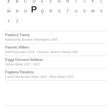
A
B
C
D
E
F
G
H
I
J
K
L
P
M
N
O
Q
R
S
T
U
V
W
X
Y
Z
Paelinck Fanny
Ratisbonne, Bavière (Allemagne) 1805
Paerels Willem
Delft (Pays-Bas) 1878 - Paudure / Braine-l'Alleud 1962
Paggi Giovanni Battista
Gênes (Italie) 1557 - 1627
Pagliano Eleuterio
Casale Monferrato (Italie) 1826 - Milan (Italie) 1903
Paik Nam June
Séoul (Corée du Sud) 1932 - Miami (Etats-Unis) 2006
Pajou Augustin
Paris (France) 1730 - 1809
Paladino Mimmo