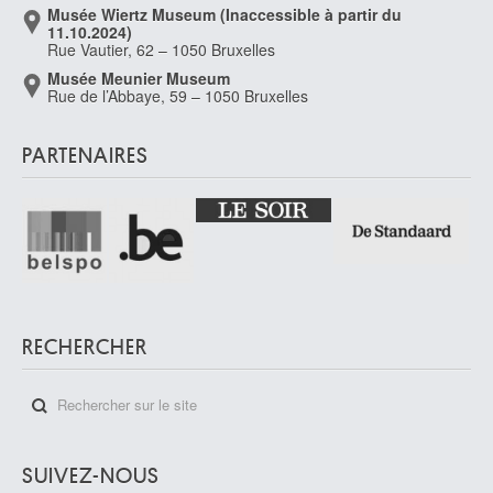
Pays-Bas méridionaux
Musée Wiertz Museum (Inaccessible à partir du
XVIe siècle
11.10.2024)
Rue Vautier, 62 – 1050 Bruxelles
Pays-Bas méridionaux, Anvers
Musée Meunier Museum
XVIIIe siècle
Rue de l’Abbaye, 59 – 1050 Bruxelles
Pays-Bas méridionaux, Audenarde
ca. 1550-1575
PARTENAIRES
Pays-Bas méridionaux, Enghien
ca. 1550-1575
Pays-Bas méridionaux, Grammont
ca. 1550-1575
Peers Dirk
Courtrai 1957 - Gand 2003
Peeters Bonaventura I
RECHERCHER
Anvers 1614 - Hoboken / Anvers 1652
Peeters Jan I
Anvers 1624 - 1677 ?
Peeters Jozef
Anvers 1895 - 1960
SUIVEZ-NOUS