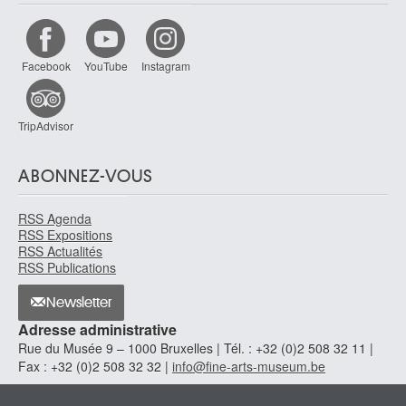
Peire Luc
Bruges 1916 - Paris (France) 1994
Penni Giovanni Francesco
Facebook
YouTube
Instagram
Florence (Italie) ca. 1496 - Naples (Italie) ca. 1528
Penone Giuseppe
Garessio (Italie) 1947
TripAdvisor
Pepermans Albert
Kortenberg 1947
ABONNEZ-VOUS
Perdikidis Dimitri
Athènes (Grèce) 1922 - ? 1989
RSS Agenda
Perkois Jacob
RSS Expositions
Middelbourg (Pays-Bas) 1756 - 1804
RSS Actualités
RSS Publications
Perlau Joseph
Bruxelles 1809 - 1860
Newsletter
Permantier Armand
Adresse administrative
Saint-Gilles / Bruxelles 1895 - Ixelles / Bruxelles 1960
Rue du Musée 9 – 1000 Bruxelles | Tél. : +32 (0)2 508 32 11 |
Fax : +32 (0)2 508 32 32 |
info@fine-arts-museum.be
Permeke Constant
Anvers 1886 - Ostende 1952