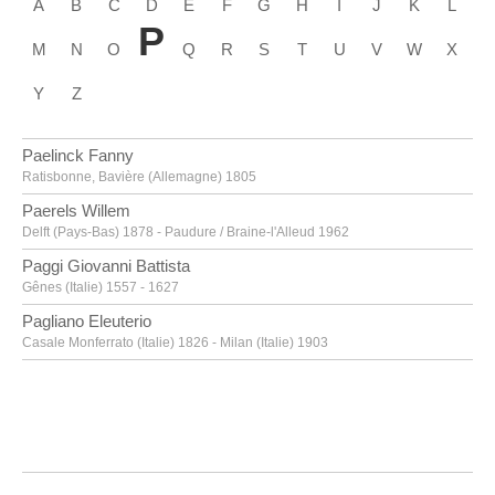
A
B
C
D
E
F
G
H
I
J
K
L
P
M
N
O
Q
R
S
T
U
V
W
X
Y
Z
Paelinck Fanny
Ratisbonne, Bavière (Allemagne) 1805
Paerels Willem
Delft (Pays-Bas) 1878 - Paudure / Braine-l'Alleud 1962
Paggi Giovanni Battista
Gênes (Italie) 1557 - 1627
Pagliano Eleuterio
Casale Monferrato (Italie) 1826 - Milan (Italie) 1903
Paik Nam June
Séoul (Corée du Sud) 1932 - Miami (Etats-Unis) 2006
Pajou Augustin
Paris (France) 1730 - 1809
Paladino Mimmo