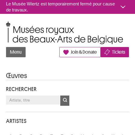
Aller au contenu
Le Musée Wiertz est temporairement fermé pour cause
de travaux.
Musées royaux des Beaux-Arts de Belgique
Menu
Join & Donate
Tickets
Œuvres
RECHERCHER
ARTISTES