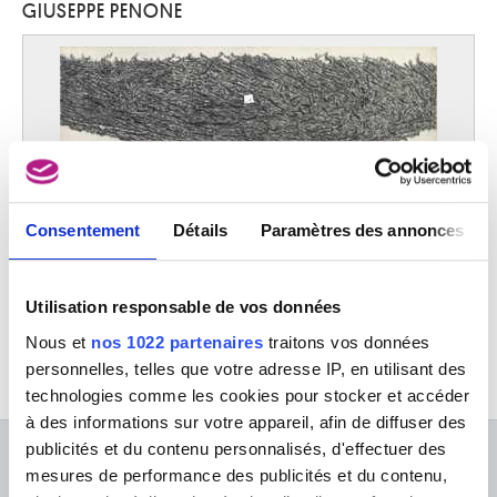
GIUSEPPE PENONE
Paduli (Italie) 1948
Palamedesz. Anthonie
Leith (Ecosse) 1602 - Amsterdam (Pays-Bas) 1673
Palatnik Abraham
Natal (Brésil) 1929
Palermo Blinky
Leipzig, Saxe (Allemagne) 1943 - Kurumba (Male', Maldives) 1977
Pallady Theodor
Palpebra
Consentement
Détails
Paramètres des annonces
Giuseppe Penone
Iasi (Roumanie) 1871 - Bucarest (Roumanie) 1956
Palma il Giovane Jacopo
Venise (Italie) 1548 - 1628
Utilisation responsable de vos données
Palma Vecchio Jacopo
Nous et
nos 1022 partenaires
traitons vos données
Serina (Italie) vers 1480 - Venise (Italie) 1528
personnelles, telles que votre adresse IP, en utilisant des
Palmieri l'Ancien Pietro Giacomo
technologies comme les cookies pour stocker et accéder
Bologne 1737 - Turin 1804
à des informations sur votre appareil, afin de diffuser des
Paludanus Guillielmus
publicités et du contenu personnalisés, d'effectuer des
Malines 1530 - Anvers 1579
À PROPOS DES MUSÉES
mesures de performance des publicités et du contenu,
Panamarenko