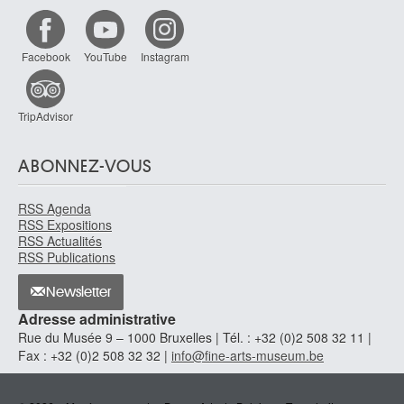
Gand 1819 - Tübingen, Baden-Württemberg (Allemagne) 1880
Paulo José
Facebook
YouTube
Instagram
Rio de Janeiro (Brésil) 1922
Paulus de Châtelet Pierre
Châtelet 1881 - Bruxelles 1959
TripAdvisor
Pauwels Ferdinand
Ekeren / Anvers 1830 - Dresde, Saxe (Allemagne) 1904
ABONNEZ-VOUS
Pauwels Gillemans I Jan
Anvers (Belgique) 1618 - Anvers (?) après 1675
RSS Agenda
RSS Expositions
Payen Antoine
RSS Actualités
Tournai 1785 - Bruxelles 1853
RSS Publications
Pays-Bas méridionaux
ca. 1800
Newsletter
Pays-Bas méridionaux
Adresse administrative
XVe siècle
Rue du Musée 9 – 1000 Bruxelles | Tél. : +32 (0)2 508 32 11 |
Fax : +32 (0)2 508 32 32 |
info@fine-arts-museum.be
Pays-Bas méridionaux
seconde moitié XVIe siècle