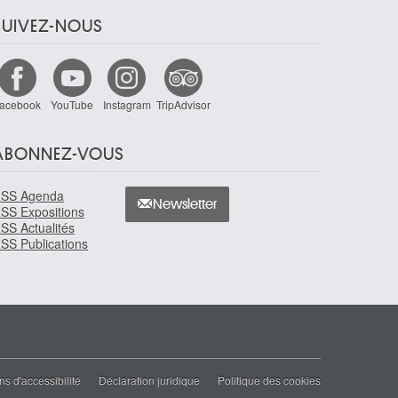
SUIVEZ-NOUS
acebook
YouTube
Instagram
TripAdvisor
ABONNEZ-VOUS
SS Agenda
Newsletter
SS Expositions
SS Actualités
SS Publications
ns d'accessibilité
Déclaration juridique
Politique des cookies