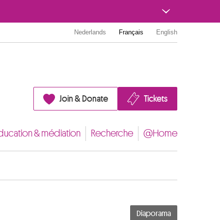
Nederlands
Français
English
Join & Donate
Tickets
ducation & médiation
Recherche
@Home
Diaporama