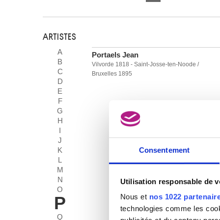
ARTISTES
A
Portaels Jean
B
Vilvorde 1818 - Saint-Josse-ten-Noode /
C
Bruxelles 1895
D
E
F
G
H
I
J
K
Consentement
L
M
N
Utilisation responsable de 
O
Nous et
nos 1022 partenair
P
technologies comme les cooki
Q