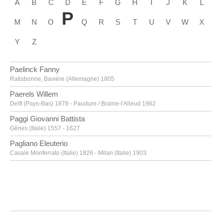
A
B
C
D
E
F
G
H
I
J
K
L
P
M
N
O
Q
R
S
T
U
V
W
X
Y
Z
Paelinck Fanny
Ratisbonne, Bavière (Allemagne) 1805
Paerels Willem
Delft (Pays-Bas) 1878 - Paudure / Braine-l'Alleud 1962
Paggi Giovanni Battista
Gênes (Italie) 1557 - 1627
Pagliano Eleuterio
Casale Monferrato (Italie) 1826 - Milan (Italie) 1903
Paik Nam June
Séoul (Corée du Sud) 1932 - Miami (Etats-Unis) 2006
Pajou Augustin
Paris (France) 1730 - 1809
Paladino Mimmo