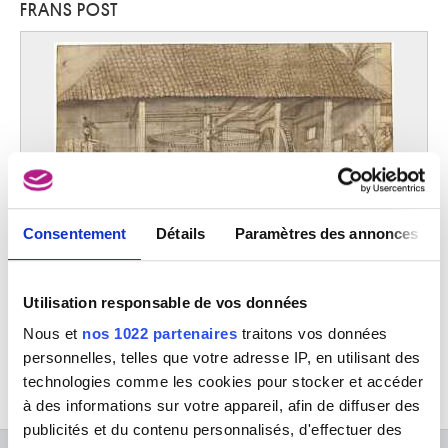
FRANS POST
Paduli (Italie) 1948
Palamedesz. Anthonie
Leith (Ecosse) 1602 - Amsterdam (Pays-Bas) 1673
Palatnik Abraham
Natal (Brésil) 1929
Palermo Blinky
Leipzig, Saxe (Allemagne) 1943 - Kurumba (Male', Maldives) 1977
Pallady Theodor
Iasi (Roumanie) 1871 - Bucarest (Roumanie) 1956
Consentement
Détails
Paramètres des annonces
Palma il Giovane Jacopo
Pressoir à sucre au Brésil
Frans Post
Venise (Italie) 1548 - 1628
Palma Vecchio Jacopo
Utilisation responsable de vos données
Serina (Italie) vers 1480 - Venise (Italie) 1528
Nous et
nos 1022 partenaires
traitons vos données
Palmieri l'Ancien Pietro Giacomo
personnelles, telles que votre adresse IP, en utilisant des
Bologne 1737 - Turin 1804
technologies comme les cookies pour stocker et accéder
Paludanus Guillielmus
à des informations sur votre appareil, afin de diffuser des
Malines 1530 - Anvers 1579
publicités et du contenu personnalisés, d'effectuer des
Panamarenko