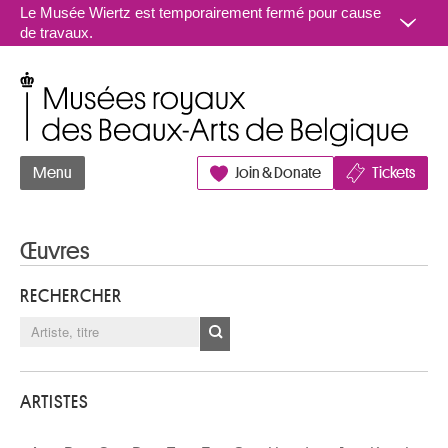
Aller au contenu
Le Musée Wiertz est temporairement fermé pour cause
de travaux.
Musées royaux des Beaux-Arts de Belgique
Menu
Join & Donate
Tickets
Œuvres
RECHERCHER
ARTISTES