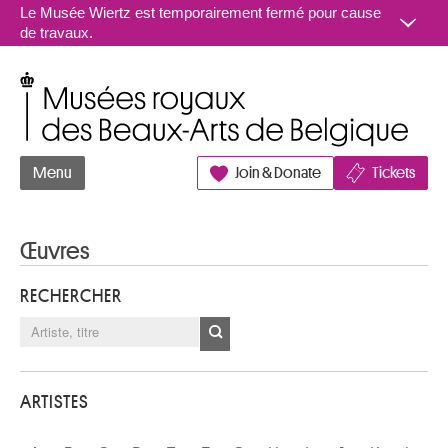
Aller au contenu
Le Musée Wiertz est temporairement fermé pour cause
de travaux.
Musées royaux des Beaux-Arts de Belgique
Menu
Join & Donate
Tickets
Œuvres
RECHERCHER
ARTISTES