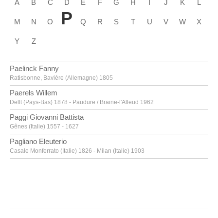
A
B
C
D
E
F
G
H
I
J
K
L
P
M
N
O
Q
R
S
T
U
V
W
X
Y
Z
Paelinck Fanny
Ratisbonne, Bavière (Allemagne) 1805
Paerels Willem
Delft (Pays-Bas) 1878 - Paudure / Braine-l'Alleud 1962
Paggi Giovanni Battista
Gênes (Italie) 1557 - 1627
Pagliano Eleuterio
Casale Monferrato (Italie) 1826 - Milan (Italie) 1903
Paik Nam June
Séoul (Corée du Sud) 1932 - Miami (Etats-Unis) 2006
Pajou Augustin
Paris (France) 1730 - 1809
Paladino Mimmo