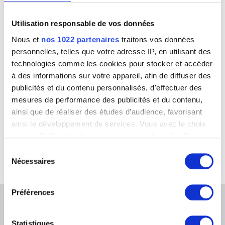
Anvers 1940 - Brakel 2019
Pancetta J. [LOANed Artworks]
Utilisation responsable de vos données
Panneels Guillaume
Nous et
nos 1022 partenaires
traitons vos données
Aix-la-Chapelle, Rhénanie du Nord-Westphalie (Allemagne) ca.1600 -
personnelles, telles que votre adresse IP, en utilisant des
Baden (Duitsland) 1634
technologies comme les cookies pour stocker et accéder
Pannini Giovanni Paolo
à des informations sur votre appareil, afin de diffuser des
Plaisance (Italie) 1691 - Rome (ITalie) 1765
publicités et du contenu personnalisés, d'effectuer des
Danseuse
Pantazis Périclès
mesures de performance des publicités et du contenu,
Alphonse Proost
Athènes (Grèce) 1849 - Bruxelles 1884
ainsi que de réaliser des études d’audience, favorisant
Paolini Giulio
ainsi le développement de services. Vous avez le choix
Gênes (Italie) 1940
quant à l'utilisation de vos données et à leurs finalités.
Vous pouvez modifier ou retirer votre consentement à
Paquet Albert
Sélection
Ecole belge, XXème siècle
tout moment en consultant la Déclaration relative aux
Nécessaires
du
cookies ou en cliquant sur l'icône de confidentialité.
Parent Roger
consentement
Paris (France) 1881 - Ixelles / Bruxelles 1986
Préférences
Si vous le permettez, nous aimerions également :
Parmigianino
À PROPOS DES MUSÉES
Parme (Italie) 1503 - Casalmaggiore (Italie) 1540
Collecter des informations sur votre localisation
géographique qui peuvent être précises à plusieurs
Parr Mike
Statistiques