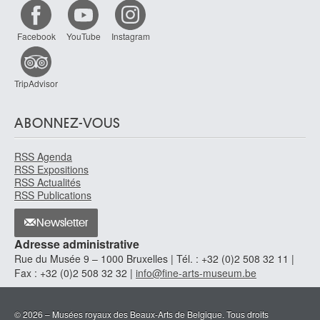
Pays-Bas méridionaux
XVIe siècle
Facebook
YouTube
Instagram
Pays-Bas méridionaux, Anvers
XVIIIe siècle
Pays-Bas méridionaux, Audenarde
TripAdvisor
ca. 1550-1575
Pays-Bas méridionaux, Enghien
ABONNEZ-VOUS
ca. 1550-1575
Pays-Bas méridionaux, Grammont
RSS Agenda
ca. 1550-1575
RSS Expositions
Peers Dirk
RSS Actualités
RSS Publications
Courtrai 1957 - Gand 2003
Peeters Bonaventura I
Newsletter
Anvers 1614 - Hoboken / Anvers 1652
Adresse administrative
Peeters Jan I
Rue du Musée 9 – 1000 Bruxelles | Tél. : +32 (0)2 508 32 11 |
Anvers 1624 - 1677 ?
Fax : +32 (0)2 508 32 32 |
info@fine-arts-museum.be
Peeters Jozef
Anvers 1895 - 1960
© 2026 – Musées royaux des Beaux-Arts de Belgique. Tous droits