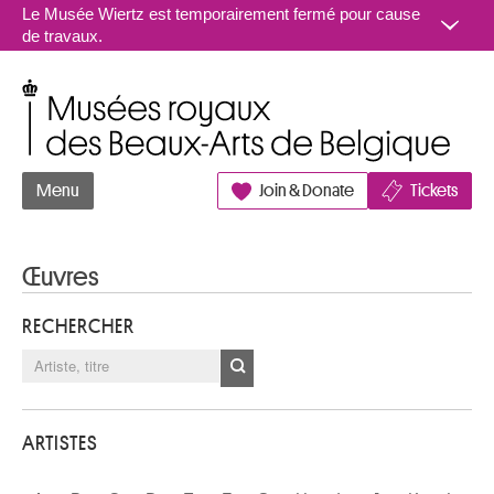
Aller au contenu
Le Musée Wiertz est temporairement fermé pour cause
de travaux.
Musées royaux des Beaux-Arts de Belgique
Menu
Join & Donate
Tickets
Œuvres
RECHERCHER
ARTISTES