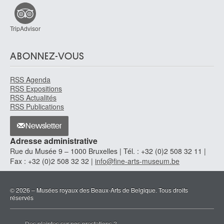
Reynolds John
Auckland (Nouvelle-Zélande) 1956
TripAdvisor
Reynolds Joshua
Plympton, Devon (Angleterre, Royaume-Uni) 1723 - Londres (Angleterre,
ABONNEZ-VOUS
Royaume-Uni) 1792
Rhénanie, Langerwehe
RSS Agenda
Ricard Gustave
RSS Expositions
RSS Actualités
Marseille, Bouches-du-Rhône (France) 1823 - Paris (France) 1873
RSS Publications
Ricciolini Niccolo
Rome (Italie) 1687 - 1772
Newsletter
Richez Jacques
Adresse administrative
Dieppe, Seine-Maritime (France) 1918 - Bruxelles 1994
Rue du Musée 9 – 1000 Bruxelles | Tél. : +32 (0)2 508 32 11 |
Fax : +32 (0)2 508 32 32 |
info@fine-arts-museum.be
Richier Germaine
Grans, Bouches-du-Rhône (France) 1904 - Montpellier, Hérault (France)
1959
© 2026 – Musées royaux des Beaux-Arts de Belgique. Tous droits
Richir Herman
réservés
Ixelles / Bruxelles 1866 - Uccle / Bruxelles 1942
Ricquier Louis
Des plaintes sur nos prestations ?