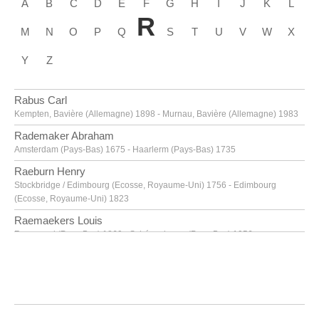
A
B
C
D
E
F
G
H
I
J
K
L
R
M
N
O
P
Q
S
T
U
V
W
X
Y
Z
Rabus Carl
Kempten, Bavière (Allemagne) 1898 - Murnau, Bavière (Allemagne) 1983
Rademaker Abraham
Amsterdam (Pays-Bas) 1675 - Haarlerm (Pays-Bas) 1735
Raeburn Henry
Stockbridge / Edimbourg (Ecosse, Royaume-Uni) 1756 - Edimbourg
(Ecosse, Royaume-Uni) 1823
Raemaekers Louis
Roermond (Pays-Bas) 1869 - Schéveningue (Pays-Bas) 1956
Raeren
fin XVIe siècle
Raeren
seconde moitié XVIe siècle