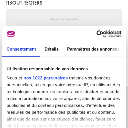
TIBOUT REGTERS
Raffaëlli Jean-François
Paris (France) 1850 - 1924
Raine Jean
Image non disponible
Schaerbeek / Bruxelles 1927 - Rochetaillée-sur-Saône, Rhône (France)
1986
Visite chez une dessinatrice
Ramah Henri-François
Tibout Regters
Saint-Josse-ten-Noode / Bruxelles 1887 - 1947
Consentement
Détails
Paramètres des annonces
Ransonnet Jean-Pierre
Lierneux / Liège 1944
Ransy Jean
Utilisation responsable de vos données
Baulers / Nivelles 1910 - Jumet / Charleroi 1991
Nous et
nos 1022 partenaires
traitons vos données
Raphaël
personnelles, telles que votre adresse IP, en utilisant des
Urbino (Italie) 1483 - Rome (Italie) 1520
technologies comme les cookies pour stocker et accéder
Rapin Maurice
à des informations sur votre appareil, afin de diffuser des
Paris (France) 1927 - ? 2000
À PROPOS DES MUSÉES
publicités et du contenu personnalisés, d'effectuer des
Rassenfosse Armand
mesures de performance des publicités et du contenu,
FAQ I Foire aux questions
Recherche
Liège 1862 - 1934
ainsi que de réaliser des études d’audience, favorisant
La bibliothèque
Infos pratiques
Rau Marcel
ainsi le développement de services. Vous avez le choix
Publications