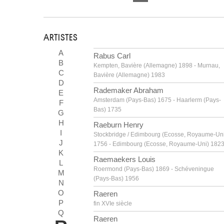
ARTISTES
A
Rabus Carl
B
Kempten, Bavière (Allemagne) 1898 - Murnau,
C
Bavière (Allemagne) 1983
D
Rademaker Abraham
E
Amsterdam (Pays-Bas) 1675 - Haarlerm (Pays-
F
Bas) 1735
G
H
Raeburn Henry
I
Stockbridge / Edimbourg (Ecosse, Royaume-Un
J
1756 - Edimbourg (Ecosse, Royaume-Uni) 182
K
Raemaekers Louis
L
Roermond (Pays-Bas) 1869 - Schéveningue
M
(Pays-Bas) 1956
N
O
Raeren
P
fin XVIe siècle
Q
Raeren