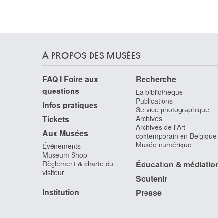
Restout Marc-Antoine
Caen (France) 1616 - 1684
Rets Jean
Saint-Denis / Paris (France) 1910 - Liège 1998
À PROPOS DES MUSÉES
Reychler Rita
Eeklo 1933
FAQ I Foire aux
Recherche
Reynolds John
questions
Auckland (Nouvelle-Zélande) 1956
La bibliothèque
Publications
Infos pratiques
Reynolds Joshua
Service photographique
Plympton, Devon (Angleterre, Royaume-Uni)
Tickets
Archives
1723 - Londres (Angleterre, Royaume-Uni) 179
Archives de l'Art
Aux Musées
contemporain en Belgique
Rhénanie, Langerwehe
Musée numérique
Événements
Museum Shop
Ricard Gustave
Règlement & charte du
Éducation & médiatio
Marseille, Bouches-du-Rhône (France) 1823 -
visiteur
Paris (France) 1873
Soutenir
Ricciolini Niccolo
Institution
Presse
Rome (Italie) 1687 - 1772
Richez Jacques