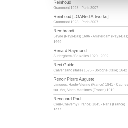
Reinhoud
vous leur avez fournies ou qu'
Grammont 1928 - Paris 2007
Reinhoud [LOANed Artworks]
Grammont 1928 - Paris 2007
Rembrandt
Leyde (Pays-Bas) 1606 - Amsterdam (Pays-Bas
1669
Renard Raymond
Auderghem / Bruxelles 1929 - 2002
Reni Guido
Calvenzano (Italie) 1575 - Bologne (Italie) 1642
Renoir Pierre Auguste
Limoges, Haute-Vienne (France) 1841 - Cagnes
sur-Mer, Alpes-Maritimes (France) 1919
Renouard Paul
Cour-Cheverny (France) 1845 - Paris (France)
1924
Restout Jean
Rouen (France) 1692 - Paris 1768