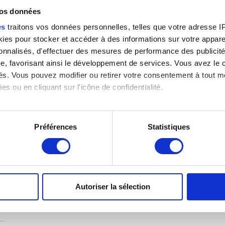
vos données
es
traitons vos données personnelles, telles que votre adresse IP,
es pour stocker et accéder à des informations sur votre appareil
xe
sonnalisés, d'effectuer des mesures de performance des publicité
e, favorisant ainsi le développement de services. Vous avez le ch
ités. Vous pouvez modifier ou retirer votre consentement à tout 
es ou en cliquant sur l'icône de confidentialité.
imerions également :
tions sur votre localisation géographique qui peuvent être précis
Préférences
Statistiques
eil en l'analysant activement pour en relever les caractéristique
e)
aitement de vos données personnelles et définir vos préférences
er ou retirer votre consentement à tout moment à partir de la dé
Autoriser la sélection
e personnaliser le contenu et les annonces, d'offrir des fonctio
rafic. Nous partageons également des informations sur l'utilisati
, de publicité et d'analyse, qui peuvent combiner celles-ci avec