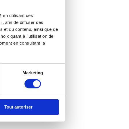
 en utilisant des
, afin de diffuser des
s et du contenu, ainsi que de
oix quant à l'utilisation de
moment en consultant la
es à plusieurs mètres près
Marketing
s spécifiques (empreintes
, reportez-vous à la
section «
claration sur les cookies.
Tout autoriser
nnalités relatives aux médias
on de notre site avec nos
 d'autres informations que