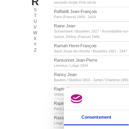
R
seconde moitié XVIe siècle
S
Raffaëlli Jean-François
T
Paris (France) 1850 - 1924
U
Raine Jean
V
Schaerbeek / Bruxelles 1927 - Rochetaillée-sur-
W
Saône, Rhône (France) 1986
X
Y
Ramah Henri-François
Z
Saint-Josse-ten-Noode / Bruxelles 1887 - 1947
Ransonnet Jean-Pierre
Lierneux / Liège 1944
Ransy Jean
Baulers / Nivelles 1910 - Jumet / Charleroi 1991
Raphaël
Urbino (Italie) 1483 - Rome (Italie) 1520
Rapin Maurice
Paris (France) 1927 - ? 2000
Consentement
Rassenfosse Armand
Liège 1862 - 1934