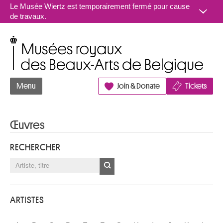
Aller au contenu
Le Musée Wiertz est temporairement fermé pour cause
de travaux.
Musées royaux des Beaux-Arts de Belgique
Menu
Join & Donate
Tickets
Œuvres
RECHERCHER
ARTISTES