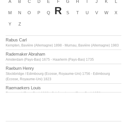
A
B
C
D
E
F
G
H
I
J
K
L
R
M
N
O
P
Q
S
T
U
V
W
X
Y
Z
Rabus Carl
Kempten, Bavière (Allemagne) 1898 - Murnau, Bavière (Allemagne) 1983
Rademaker Abraham
Amsterdam (Pays-Bas) 1675 - Haarlerm (Pays-Bas) 1735
Raeburn Henry
Stockbridge / Edimbourg (Ecosse, Royaume-Uni) 1756 - Edimbourg
(Ecosse, Royaume-Uni) 1823
Raemaekers Louis
Roermond (Pays-Bas) 1869 - Schéveningue (Pays-Bas) 1956
Raeren
fin XVIe siècle
Raeren
seconde moitié XVIe siècle