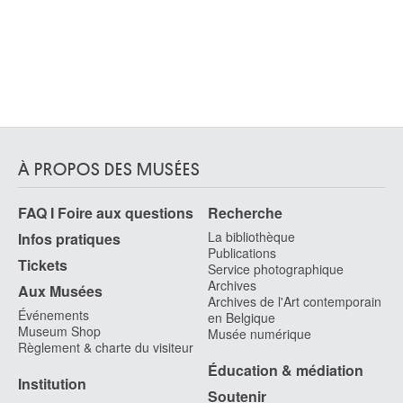
Robbe Louis
Courtrai 1806 - Bruxelles 1887
Robert Alexandre
Trazegnies / Courcelles 1817 - Saint-Josse-ten-Noode / Bruxelles 1890
Robert Hubert
Paris (France) 1733 -1808
Robert Marcel
À PROPOS DES MUSÉES
Bruxelles 1902 - 1979
Roberti Albert
FAQ I Foire aux questions
Recherche
Bruxelles 1811 - Louvain 1864
La bibliothèque
Infos pratiques
Robie Jean-Baptiste
Publications
Bruxelles 1821 - Saint-Gilles / Bruxelles 1910
Tickets
Service photographique
Archives
Robin Jean-Baptiste Claude
Aux Musées
Archives de l'Art contemporain
Paris (France) 1734 - Chouzy-sur-Cisse, Loir-et-Cher (France) 1818
Événements
en Belgique
Robyn Louis
Museum Shop
Musée numérique
Règlement & charte du visiteur
Anvers 1835 - Ixelles / Bruxelles 1912
Éducation & médiation
Robyns Marguerite
Institution
Waremme, Liège 1868 - Houx, Namur 1930
Soutenir