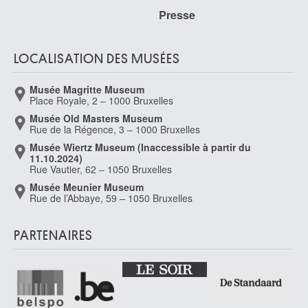
Roca-Rey Joaquin
Presse
Lima (Pérou) 1923 - Rome (Italie) 2004
Rocher Maurice
LOCALISATION DES MUSÉES
Evron, Mayenne (France) 1918 - ? 1995
Rocour Jean
Musée Magritte Museum
Herstal 1939
Place Royale, 2 – 1000 Bruxelles
Rodin Auguste
Musée Old Masters Museum
Rue de la Régence, 3 – 1000 Bruxelles
Paris (France) 1840 - Meudon, Hauts-de-Seine (France) 1917
Musée Wiertz Museum (Inaccessible à partir du
Roelant André
11.10.2024)
Saint-Nicolas 1942
Rue Vautier, 62 – 1050 Bruxelles
Roelofs Willem
Musée Meunier Museum
Rue de l’Abbaye, 59 – 1050 Bruxelles
Amsterdam (Pays-Bas) 1822 - Berchem-Anvers 1897
Roffiaen Jean François Xavier
Ypres 1820 - Bruxelles 1898
PARTENAIRES
Roghman Roeland
Amsterdam (Pays-Bas) 1627 - 1692
Rohonyi Charles
Budapest (Hongrie) 1906 - Waterloo 1998