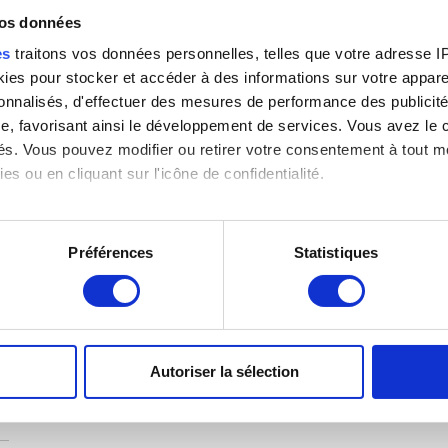
vos données
es
traitons vos données personnelles, telles que votre adresse IP,
es pour stocker et accéder à des informations sur votre appareil
xe
sonnalisés, d'effectuer des mesures de performance des publicité
e, favorisant ainsi le développement de services. Vous avez le ch
ités. Vous pouvez modifier ou retirer votre consentement à tout 
es ou en cliquant sur l'icône de confidentialité.
imerions également :
tions sur votre localisation géographique qui peuvent être précis
Préférences
Statistiques
eil en l'analysant activement pour en relever les caractéristique
e)
aitement de vos données personnelles et définir vos préférences
er ou retirer votre consentement à tout moment à partir de la dé
Autoriser la sélection
e personnaliser le contenu et les annonces, d'offrir des fonctio
rafic. Nous partageons également des informations sur l'utilisati
, de publicité et d'analyse, qui peuvent combiner celles-ci avec