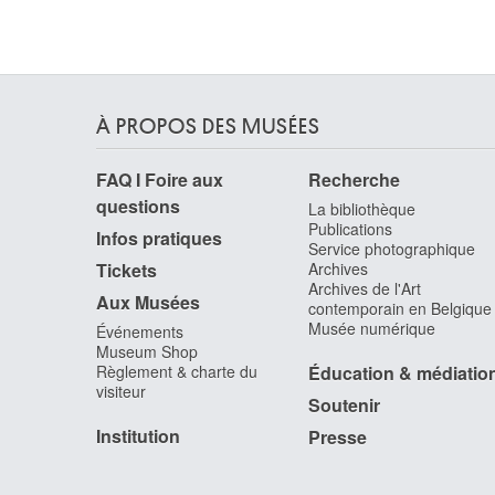
Restout Marc-Antoine
Caen (France) 1616 - 1684
Rets Jean
Saint-Denis / Paris (France) 1910 - Liège 1998
À PROPOS DES MUSÉES
Reychler Rita
Eeklo 1933
FAQ I Foire aux
Recherche
Reynolds John
questions
Auckland (Nouvelle-Zélande) 1956
La bibliothèque
Publications
Infos pratiques
Reynolds Joshua
Service photographique
Plympton, Devon (Angleterre, Royaume-Uni)
Tickets
Archives
1723 - Londres (Angleterre, Royaume-Uni) 179
Archives de l'Art
Aux Musées
contemporain en Belgique
Rhénanie, Langerwehe
Musée numérique
Événements
Museum Shop
Ricard Gustave
Règlement & charte du
Éducation & médiatio
Marseille, Bouches-du-Rhône (France) 1823 -
visiteur
Paris (France) 1873
Soutenir
Ricciolini Niccolo
Institution
Presse
Rome (Italie) 1687 - 1772
Richez Jacques