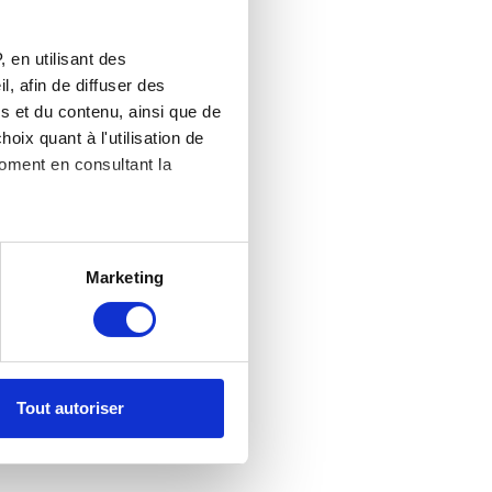
 en utilisant des
, afin de diffuser des
s et du contenu, ainsi que de
oix quant à l'utilisation de
moment en consultant la
es à plusieurs mètres près
Marketing
s spécifiques (empreintes
, reportez-vous à la
section «
claration sur les cookies.
Tout autoriser
nnalités relatives aux médias
on de notre site avec nos
 d'autres informations que