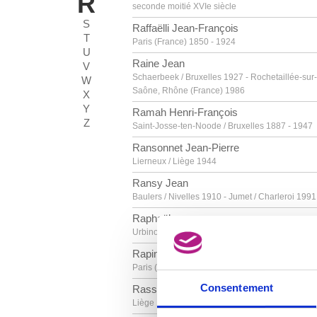
R
seconde moitié XVIe siècle
S
Raffaëlli Jean-François
T
Paris (France) 1850 - 1924
U
Raine Jean
V
Schaerbeek / Bruxelles 1927 - Rochetaillée-sur-
W
Saône, Rhône (France) 1986
X
Y
Ramah Henri-François
Z
Saint-Josse-ten-Noode / Bruxelles 1887 - 1947
Ransonnet Jean-Pierre
Lierneux / Liège 1944
Ransy Jean
Baulers / Nivelles 1910 - Jumet / Charleroi 1991
Raphaël
Urbino (Italie) 1483 - Rome (Italie) 1520
Rapin Maurice
Paris (France) 1927 - ? 2000
Consentement
Rassenfosse Armand
Liège 1862 - 1934