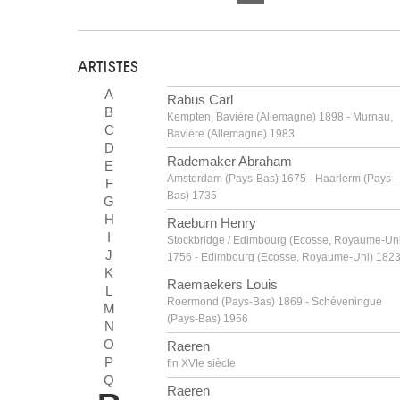
ARTISTES
A
Rabus Carl
B
Kempten, Bavière (Allemagne) 1898 - Murnau,
C
Bavière (Allemagne) 1983
D
Rademaker Abraham
E
Amsterdam (Pays-Bas) 1675 - Haarlerm (Pays-
F
Bas) 1735
G
H
Raeburn Henry
I
Stockbridge / Edimbourg (Ecosse, Royaume-Un
J
1756 - Edimbourg (Ecosse, Royaume-Uni) 182
K
Raemaekers Louis
L
Roermond (Pays-Bas) 1869 - Schéveningue
M
(Pays-Bas) 1956
N
O
Raeren
P
fin XVIe siècle
Q
Raeren