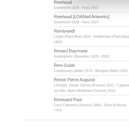
Reinhoud
vous leur avez fournies ou qu'
Grammont 1928 - Paris 2007
Reinhoud [LOANed Artworks]
Grammont 1928 - Paris 2007
Rembrandt
Leyde (Pays-Bas) 1606 - Amsterdam (Pays-Bas
1669
Renard Raymond
Auderghem / Bruxelles 1929 - 2002
Reni Guido
Calvenzano (Italie) 1575 - Bologne (Italie) 1642
Renoir Pierre Auguste
Limoges, Haute-Vienne (France) 1841 - Cagnes
sur-Mer, Alpes-Maritimes (France) 1919
Renouard Paul
Cour-Cheverny (France) 1845 - Paris (France)
1924
Restout Jean
Rouen (France) 1692 - Paris 1768