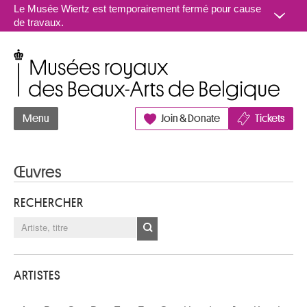
Aller au contenu
Le Musée Wiertz est temporairement fermé pour cause
de travaux.
Musées royaux des Beaux-Arts de Belgique
Menu
Join & Donate
Tickets
Œuvres
RECHERCHER
ARTISTES