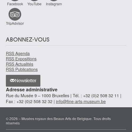
Facebook
YouTube
Instagram
Anvers 1792 - Paris (France) 1884
Riedel Hélène
Opava (Tchéquie) 1901 - Bruxelles 1991
TripAdvisor
Rigaud Hyacinthe
Perpignan, Pyrénées-Orientales (France) 1659 - Paris (France) 1743
ABONNEZ-VOUS
Rijckhals Frans
Middelbourg (Pays-Bas) - franc-maître à Dordrecht (Pays-Bas) en 1633/34
RSS Agenda
- Middelbourg (Pays-Bas) 1647
RSS Expositions
Riley John
RSS Actualités
RSS Publications
Londres (Angleterre, Royaume-Uni) 1646 - 1691
Rimbout Germaine
Newsletter
Saint-Josse-ten-Noode / Bruxelles 1894 - Herbeumont 1973
Adresse administrative
Riopelle Jean-Paul
Rue du Musée 9 – 1000 Bruxelles | Tél. : +32 (0)2 508 32 11 |
Montréal (Canada) 1923 - Québec (Canada) 2002
Fax : +32 (0)2 508 32 32 |
info@fine-arts-museum.be
Roata Toma
Pastraveni (Roumanie) 1941
© 2026 – Musées royaux des Beaux-Arts de Belgique. Tous droits
Robbe Henri
réservés
Courtrai 1807 - Bruxelles 1899