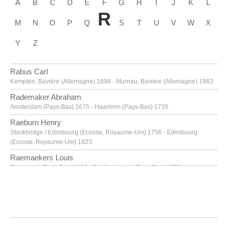
A
B
C
D
E
F
G
H
I
J
K
L
R
M
N
O
P
Q
S
T
U
V
W
X
Y
Z
Rabus Carl
Kempten, Bavière (Allemagne) 1898 - Murnau, Bavière (Allemagne) 1983
Rademaker Abraham
Amsterdam (Pays-Bas) 1675 - Haarlerm (Pays-Bas) 1735
Raeburn Henry
Stockbridge / Edimbourg (Ecosse, Royaume-Uni) 1756 - Edimbourg
(Ecosse, Royaume-Uni) 1823
Raemaekers Louis
Roermond (Pays-Bas) 1869 - Schéveningue (Pays-Bas) 1956
Raeren
fin XVIe siècle
Raeren
seconde moitié XVIe siècle