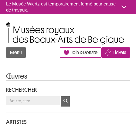
Aller au contenu
Le Musée Wiertz est temporairement fermé pour cause
de travaux.
Musées royaux des Beaux-Arts de Belgique
Menu
Join & Donate
Tickets
Œuvres
RECHERCHER
ARTISTES