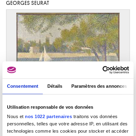
GEORGES SEURAT
Gorinchem (Pays-Bas) ca. 1607/1608 - Rotterdam (Pays-Bas) 1681
Saftleven Herman
Rotterdam (Pays-Bas) 1609/1610 - Utrecht (Pays-Bas) 1685
Salimbeni Ventura
Sienne (Italie) 1568 - 1613
Salkin Emile
Bruxelles 1900 - Cotignac, Var (France) 1977
Sallaert Antoon
Bruxelles 1594 - 1650
Salviati Francesco
Florence (Italie) 1510 - Rome (Italie) 1563
Consentement
Détails
Paramètres des annonces
Samacchini Orazio
Bologne (Italie) 1532 - 1577
Samain Louis
La Seine à la Grande-Jatte
Utilisation responsable de vos données
Georges Seurat
Nivelles 1834 - Bruxelles 1901
Nous et
nos 1022 partenaires
traitons vos données
Samba Chéri
personnelles, telles que votre adresse IP, en utilisant des
Kinto M'Vuila (République démocratique du Congo) 1956
technologies comme les cookies pour stocker et accéder
Samuel Charles