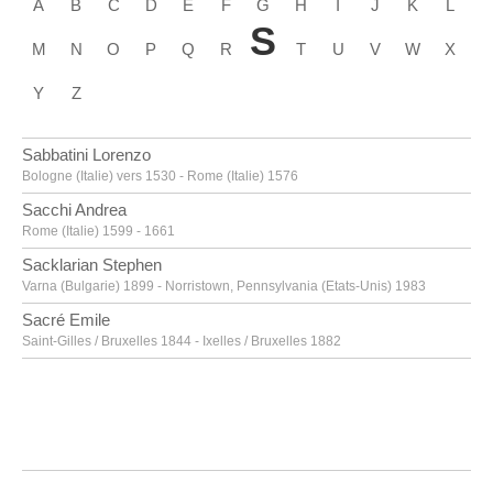
A
B
C
D
E
F
G
H
I
J
K
L
S
M
N
O
P
Q
R
T
U
V
W
X
Y
Z
Sabbatini Lorenzo
Bologne (Italie) vers 1530 - Rome (Italie) 1576
Sacchi Andrea
Rome (Italie) 1599 - 1661
Sacklarian Stephen
Varna (Bulgarie) 1899 - Norristown, Pennsylvania (Etats-Unis) 1983
Sacré Emile
Saint-Gilles / Bruxelles 1844 - Ixelles / Bruxelles 1882
Sadeler Aegidius
Anvers 1570 - Prague (Tchéquie) 1629
Saenredam Pieter Jansz.
Assendelft (Pays-Bas) 1597 - Haarlem (Pays-Bas) 1665
Saftleven Cornelis