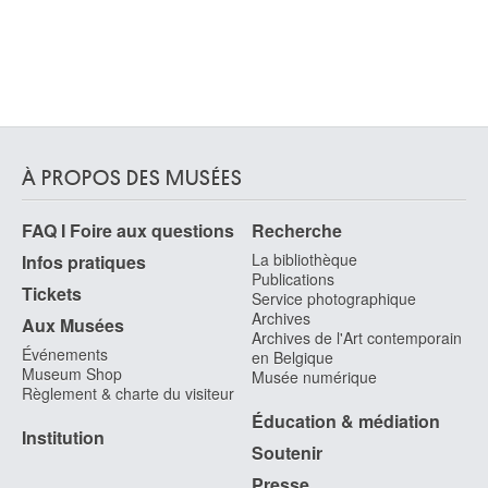
Kalocsa (Hongrie) 1912 - Paris (France) 1992
Schotel Johannes Christiaan
Dordrecht (Pays-Bas ) 1787 - 1838
Schoubroeck Pieter
Hessheim / Frankenthal, Rhétanie-Palatinat (Allemagne) vers 1570 -
Frankenthal, Rhétanie-Palatinat (Allemagne) 1607
Schouman Aert
À PROPOS DES MUSÉES
Dordrecht (Pays-Bas) 1710 - La Haye (Pays-Bas) 1792
FAQ I Foire aux questions
Recherche
Schouten Hermanus Petrus
Amsterdam (Pays-Bas) 1747 - Amsterdam (Pays-Bas) 1822
La bibliothèque
Infos pratiques
Publications
Schouten Johannes
Tickets
Service photographique
Amsterdam (Pays-Bas) 1716 - 1792
Archives
Aux Musées
Archives de l'Art contemporain
Schuil Han
Événements
en Belgique
Voorschoten (Pays-Bas) 1958
Museum Shop
Musée numérique
Schulte Lilli
Règlement & charte du visiteur
Essen, Rhétanie du Nord-Westphalie (Allemagne) 1904
Éducation & médiation
Institution
Schultze Bernard
Soutenir
Pila (Pologne) 1915 - Cologne (Allemagne) 2005
Presse