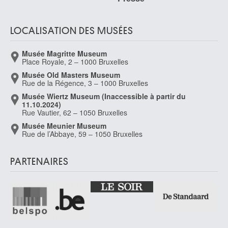
Schut Cornelis
Anvers 1597 - 1655
LOCALISATION DES MUSÉES
Schwabe Carlos [LOANed Artworks]
Hambourg (Allemagne) 1866 - Avon (France) 1926
Musée Magritte Museum
Schwartze Thérèse
Place Royale, 2 – 1000 Bruxelles
Amsterdam 1851 - 1918
Musée Old Masters Museum
Schwegman Hendrik
Rue de la Régence, 3 – 1000 Bruxelles
Haarlem (Pays-Bas) 1761 - 1816
Musée Wiertz Museum (Inaccessible à partir du
11.10.2024)
Sciltian Gregorio
Rue Vautier, 62 – 1050 Bruxelles
Rostov (Russie) 1900 - Rome (Italie) 1985
Musée Meunier Museum
Scorza Sinibaldo
Rue de l’Abbaye, 59 – 1050 Bruxelles
Voltaggio (Italie) 1589 - Gênes (Italie) 1631
Scott Edwin
PARTENAIRES
Buffalo, New York (Etats-Unis) 1863 - Paris (France) 1929
Scouflaire Jean-Pierre
Watsa (Congo) 1954
Scutenaire Louis
Ollignies / Lessines 1905 - Bruxelles 1987