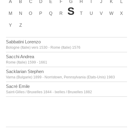
A
B
C
D
E
F
G
H
I
J
K
L
S
M
N
O
P
Q
R
T
U
V
W
X
Y
Z
Sabbatini Lorenzo
Bologne (Italie) vers 1530 - Rome (Italie) 1576
Sacchi Andrea
Rome (Italie) 1599 - 1661
Sacklarian Stephen
Varna (Bulgarie) 1899 - Norristown, Pennsylvania (Etats-Unis) 1983
Sacré Emile
Saint-Gilles / Bruxelles 1844 - Ixelles / Bruxelles 1882
Sadeler Aegidius
Anvers 1570 - Prague (Tchéquie) 1629
Saenredam Pieter Jansz.
Assendelft (Pays-Bas) 1597 - Haarlem (Pays-Bas) 1665
Saftleven Cornelis