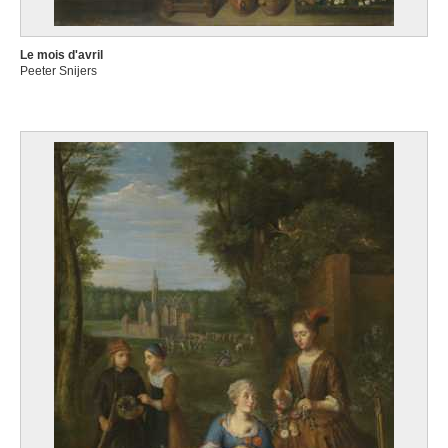
Bruxelles 1862 - 1938
Samuel-Blum Juliette
Le mois d'avril
Victoria (Canada) 1877 - Ixelles / Bruxelles 1931
Peeter Snijers
Sánchez Coello Alonso
Benifayó (Valence, Espagne) 1531/32 - Madrid (Espagne) 1588
Sandrasegar Sangeeta
Brisbane (Australie) 1977
Sano di Pietro
Sienne (Italie) 1406 - 1481
Sant'Angelo Giovanni
Caltanissetta (Sicile, Italie) 1951
Santa Maria Andrés de
Bogotá (Colombie) 1860 - Bruxelles 1945
Sarteel Léon
Gand 1882 - 1942
Sassoferrato Giovanni
Sassoferrato / Gubbio (Italie) 1609 - Rome (Italie) 1685
Sauer Walter