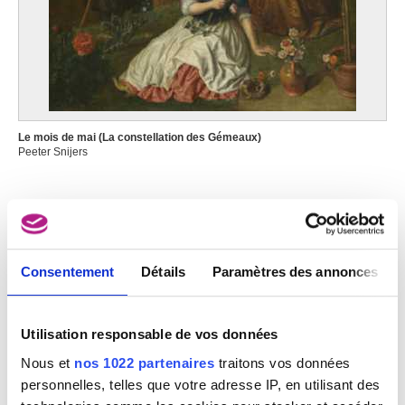
Forest / Bruxelles 1889 - Alger (Algérie) 1927
Saura Antonio
Huesca, Aragon (Espagne) 1930 - Cuenca (Castilla-La Mancha, Espagne)
1998
Sauter Aloys
Stabroek 1875 - Argentières, Seine-et-Marne (France) 1952
Le mois de mai (La constellation des Gémeaux)
Sauter Georg
Peeter Snijers
Markt Rettenbach, Bavière (Allemagne) 1866 - Brannenburg, Bavière
(Allemagne) 1937
Sauvage Piat Joseph
Tournai 1744 - 1818
Savery Hans I
Consentement
Détails
Paramètres des annonces
Courtrai vers 1564 - Haarlem (Pays-Bas) ? après 1626
Savery Roelandt
Courtrai 1576 - Utrecht (Pays-Bas) 1639
Utilisation responsable de vos données
Savery Roelandt
Nous et
nos 1022 partenaires
traitons vos données
Courtrai (Belgique) ca. 1576 - Utrecht (Pays-Bas) 1639
personnelles, telles que votre adresse IP, en utilisant des
Saverys Albert