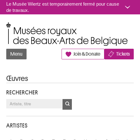
Aller au contenu
Le Musée Wiertz est temporairement fermé pour cause
de travaux.
Musées royaux des Beaux-Arts de Belgique
Menu
Join & Donate
Tickets
Œuvres
RECHERCHER
ARTISTES