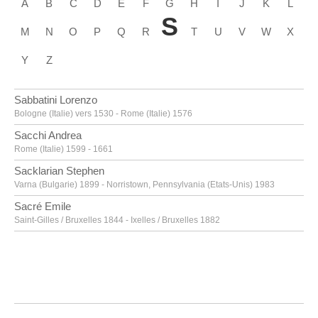
A
B
C
D
E
F
G
H
I
J
K
L
S
M
N
O
P
Q
R
T
U
V
W
X
Y
Z
Sabbatini Lorenzo
Bologne (Italie) vers 1530 - Rome (Italie) 1576
Sacchi Andrea
Rome (Italie) 1599 - 1661
Sacklarian Stephen
Varna (Bulgarie) 1899 - Norristown, Pennsylvania (Etats-Unis) 1983
Sacré Emile
Saint-Gilles / Bruxelles 1844 - Ixelles / Bruxelles 1882
Sadeler Aegidius
Anvers 1570 - Prague (Tchéquie) 1629
Saenredam Pieter Jansz.
Assendelft (Pays-Bas) 1597 - Haarlem (Pays-Bas) 1665
Saftleven Cornelis