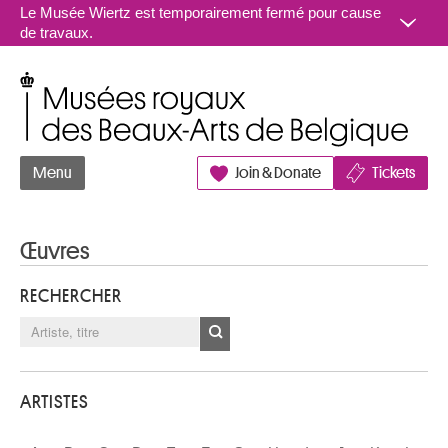
Aller au contenu
Le Musée Wiertz est temporairement fermé pour cause
de travaux.
Musées royaux des Beaux-Arts de Belgique
Menu
Join & Donate
Tickets
Œuvres
RECHERCHER
ARTISTES