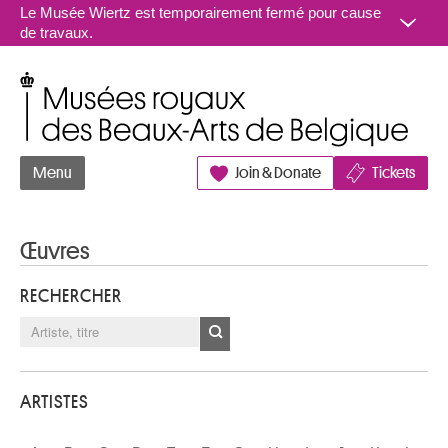
Aller au contenu
Le Musée Wiertz est temporairement fermé pour cause
de travaux.
Musées royaux des Beaux-Arts de Belgique
Menu
Join & Donate
Tickets
Œuvres
RECHERCHER
ARTISTES