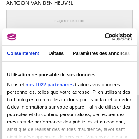
ANTOON VAN DEN HEUVEL
Schaerbeek / Bruxelles 1918 - Bruxelles 1961
Van Assche Auguste Lambert
Bruxelles 1797 - 1864
Image non disponible
Van Assche Henri
Bruxelles 1774 - 1841
Le martyre de sainte Aurélie
Antoon van den Heuvel
van Assche Petrus
Laeken / Bruxelles 1897 - Ostende 1974
Consentement
Détails
Paramètres des annonces
Van Asten War
Arendonk 1888 - Ixelles / Bruxelles 1958
Utilisation responsable de vos données
van Avont Pieter
Malines 1600 - Deurne / Anvers 1652
Nous et
nos 1022 partenaires
traitons vos données
van Baburen Dirck
personnelles, telles que votre adresse IP, en utilisant des
Wijk-bij-Duurstede (Pays-Bas) 1594/95 - Utrecht (Pays-Bas) 1624
technologies comme les cookies pour stocker et accéder
van Balen Hendrick
à des informations sur votre appareil, afin de diffuser des
À PROPOS DES MUSÉES
Anvers 1575 - 1632
publicités et du contenu personnalisés, d'effectuer des
mesures de performance des publicités et du contenu,
van Balen Jan I
FAQ I Foire aux questions
Recherche
Anvers 1611 - 1654
ainsi que de réaliser des études d’audience, favorisant
La bibliothèque
Infos pratiques
ainsi le développement de services. Vous avez le choix
van Baurscheit Jan Pieter I
Publications