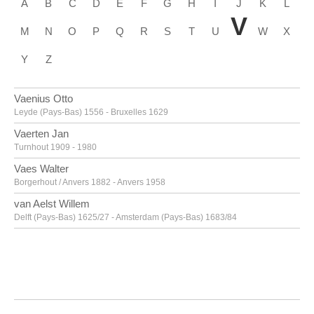
A
B
C
D
E
F
G
H
I
J
K
L
V
M
N
O
P
Q
R
S
T
U
W
X
Y
Z
Vaenius Otto
Leyde (Pays-Bas) 1556 - Bruxelles 1629
Vaerten Jan
Turnhout 1909 - 1980
Vaes Walter
Borgerhout / Anvers 1882 - Anvers 1958
van Aelst Willem
Delft (Pays-Bas) 1625/27 - Amsterdam (Pays-Bas) 1683/84
van Alsloot Denijs
Bruxelles? vers 1570? - 1625/26
van Amstel Jan
Amsterdam vers 1500 - Anvers vers 1542/43
Van Anderlecht Englebert