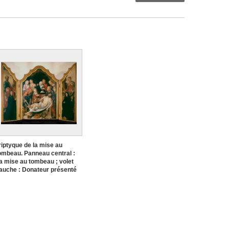
riptyque de la mise au
ombeau. Panneau central :
a mise au tombeau ; volet
auche : Donateur présenté
ar saint Pierre ; volet droit :
onatrice présentée par
ainte Madeleine ; revers,
olet gauche : Le prophète
saïe ; revers, volet droit : Le
rophète Jérémie
aerten van Heemskerck