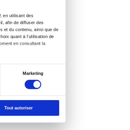
 en utilisant des
, afin de diffuser des
s et du contenu, ainsi que de
oix quant à l'utilisation de
moment en consultant la
es à plusieurs mètres près
Marketing
s spécifiques (empreintes
, reportez-vous à la
section «
claration sur les cookies.
Tout autoriser
nnalités relatives aux médias
on de notre site avec nos
 d'autres informations que