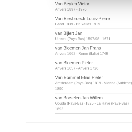
vous leur avez fournies ou qu'
Van Beylen Victor
Anvers 1897 - 1970
Van Biesbroeck Louis-Pierre
Gand 1839 - Bruxelles 1919
van Bijlert Jan
Utrecht (Pays-Bas) 1597/98 - 1671
van Bloemen Jan Frans
Anvers 1662 - Rome (Italie) 1749
van Bloemen Pieter
Anvers 1657 - Anvers 1720
Van Bommel Elias Pieter
Amsterdam (Pays-Bas) 1819 - Vienne (Autriche)
1890
van Borselen Jan Willem
Gouda (Pays-Bas) 1825 - La Haye (Pays-Bas)
1892
van Borssom Anthonie
Amsterdam ca. 1630 - 1677