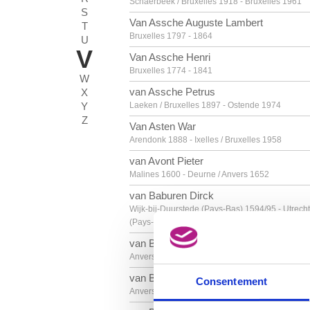
Schaerbeek / Bruxelles 1918 - Bruxelles 1961
S
Van Assche Auguste Lambert
T
Bruxelles 1797 - 1864
U
V
Van Assche Henri
Bruxelles 1774 - 1841
W
van Assche Petrus
X
Y
Laeken / Bruxelles 1897 - Ostende 1974
Z
Van Asten War
Arendonk 1888 - Ixelles / Bruxelles 1958
van Avont Pieter
Malines 1600 - Deurne / Anvers 1652
van Baburen Dirck
Wijk-bij-Duurstede (Pays-Bas) 1594/95 - Utrecht
(Pays-Bas) 1624
van Balen Hendrick
Anvers 1575 - 1632
van Balen Jan I
Consentement
Anvers 1611 - 1654