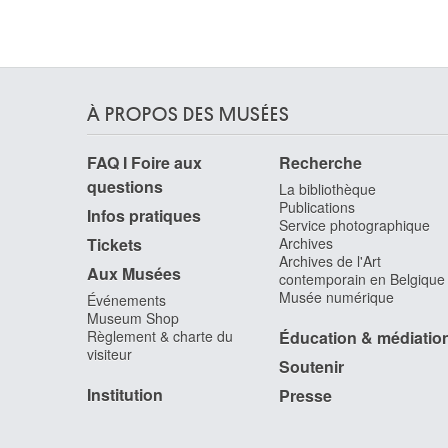
van Breda Jan
Van Brée Mathieu
Anvers 1773 - 1839
Van Brée Philippe
Anvers 1786 - Saint-Josse-ten-Noode / Bruxelle
À PROPOS DES MUSÉES
1871
Van Breedam Camiel
FAQ I Foire aux
Recherche
Boom 1936
questions
La bibliothèque
van Brekelenkam Quiringh Gerritsz.
Publications
Infos pratiques
Zwammerdam / Alphen aan den Rijn (Pays-Bas)
Service photographique
Tickets
Archives
? 1622/30 - Leyde (Pays-Bas) 1669/79
Archives de l'Art
Aux Musées
Van Bronckhorst Jan Gerritsz.
contemporain en Belgique
Utrecht (Pays-Bas) 1603 - Amsterdam (Pays-Ba
Musée numérique
Événements
1661
Museum Shop
Règlement & charte du
Éducation & médiatio
van Brussel Hermanus
visiteur
Haarlem (Pays-Bas) 1763 - Utrecht (Pays-Bas)
Soutenir
1815
Institution
Presse
van Buscom Guillaume Egide
Malines 1758 - Alost 1831