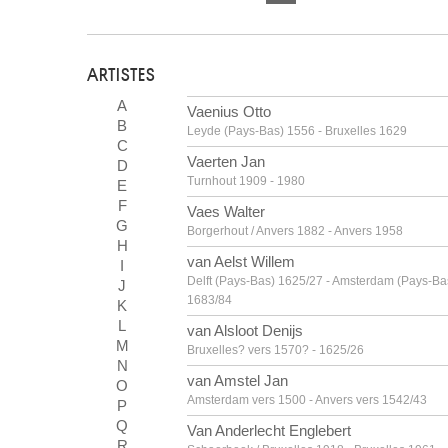
ARTISTES
A
Vaenius Otto
B
Leyde (Pays-Bas) 1556 - Bruxelles 1629
C
Vaerten Jan
D
Turnhout 1909 - 1980
E
F
Vaes Walter
G
Borgerhout / Anvers 1882 - Anvers 1958
H
van Aelst Willem
I
Delft (Pays-Bas) 1625/27 - Amsterdam (Pays-Ba
J
1683/84
K
L
van Alsloot Denijs
M
Bruxelles? vers 1570? - 1625/26
N
van Amstel Jan
O
Amsterdam vers 1500 - Anvers vers 1542/43
P
Q
Van Anderlecht Englebert
R