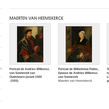
MAERTEN VAN HEEMSKERCK
s)
Portrait de Andries Willemsz.
Portrait de Wilhelmina Palinc,
T
van Sonnevelt van
épouse de Andries Willemsz.
t
Oudshoorn (avant 1500
van Sonnevelt
L
-1555)
Maerten van Heemskerck
g
Maerten van Heemskerck
(atelier de)
p
(atelier de)
D
s
v
I
p
M