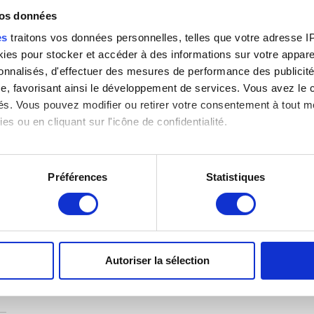
vos données
e)
es
traitons vos données personnelles, telles que votre adresse IP,
es pour stocker et accéder à des informations sur votre appareil
sonnalisés, d'effectuer des mesures de performance des publicité
e, favorisant ainsi le développement de services. Vous avez le ch
ités. Vous pouvez modifier ou retirer votre consentement à tout 
es ou en cliquant sur l'icône de confidentialité.
imerions également :
tions sur votre localisation géographique qui peuvent être précis
Préférences
Statistiques
eil en l'analysant activement pour en relever les caractéristique
aitement de vos données personnelles et définir vos préférences
er ou retirer votre consentement à tout moment à partir de la dé
Autoriser la sélection
e personnaliser le contenu et les annonces, d'offrir des fonctio
rafic. Nous partageons également des informations sur l'utilisati
, de publicité et d'analyse, qui peuvent combiner celles-ci avec