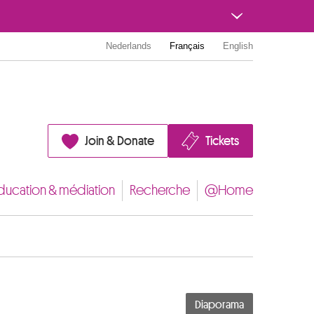
Nederlands
Français
English
Join & Donate
Tickets
ducation & médiation
Recherche
@Home
Diaporama