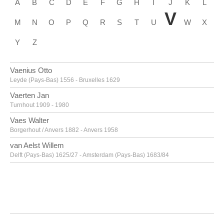
A
B
C
D
E
F
G
H
I
J
K
L
V
M
N
O
P
Q
R
S
T
U
W
X
Y
Z
Vaenius Otto
Leyde (Pays-Bas) 1556 - Bruxelles 1629
Vaerten Jan
Turnhout 1909 - 1980
Vaes Walter
Borgerhout / Anvers 1882 - Anvers 1958
van Aelst Willem
Delft (Pays-Bas) 1625/27 - Amsterdam (Pays-Bas) 1683/84
van Alsloot Denijs
Bruxelles? vers 1570? - 1625/26
van Amstel Jan
Amsterdam vers 1500 - Anvers vers 1542/43
Van Anderlecht Englebert