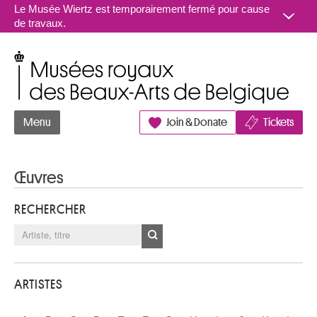
Aller au contenu
Le Musée Wiertz est temporairement fermé pour cause
de travaux.
Musées royaux des Beaux-Arts de Belgique
Menu
Join & Donate
Tickets
Œuvres
RECHERCHER
ARTISTES