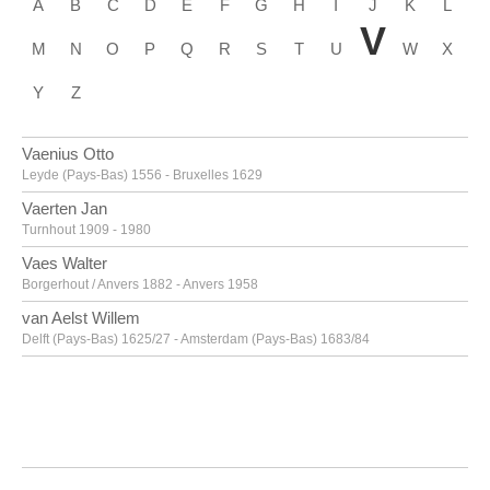
A
B
C
D
E
F
G
H
I
J
K
L
V
M
N
O
P
Q
R
S
T
U
W
X
Y
Z
Vaenius Otto
Leyde (Pays-Bas) 1556 - Bruxelles 1629
Vaerten Jan
Turnhout 1909 - 1980
Vaes Walter
Borgerhout / Anvers 1882 - Anvers 1958
van Aelst Willem
Delft (Pays-Bas) 1625/27 - Amsterdam (Pays-Bas) 1683/84
van Alsloot Denijs
Bruxelles? vers 1570? - 1625/26
van Amstel Jan
Amsterdam vers 1500 - Anvers vers 1542/43
Van Anderlecht Englebert