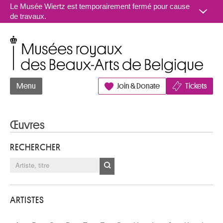
Aller au contenu
Le Musée Wiertz est temporairement fermé pour cause
de travaux.
Musées royaux des Beaux-Arts de Belgique
Menu
Join & Donate
Tickets
Œuvres
RECHERCHER
ARTISTES