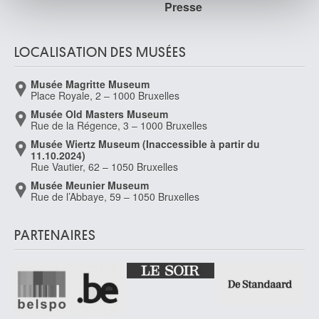
Presse
publicité et d'analyse, qui peuvent combiner celles-ci
Van Breedam Camiel
avec d'autres informations que vous leur avez fournies
Boom 1936
ou qu'ils ont collectées lors de votre utilisation de leurs
LOCALISATION DES MUSÉES
van Brekelenkam Quiringh Gerritsz.
services.
Zwammerdam / Alphen aan den Rijn (Pays-Bas) ? 1622/30 - Leyde (Pays-
Musée Magritte Museum
Bas) 1669/79
Place Royale, 2 – 1000 Bruxelles
Van Bronckhorst Jan Gerritsz.
Musée Old Masters Museum
Utrecht (Pays-Bas) 1603 - Amsterdam (Pays-Bas) 1661
Rue de la Régence, 3 – 1000 Bruxelles
van Brussel Hermanus
Musée Wiertz Museum (Inaccessible à partir du
11.10.2024)
Haarlem (Pays-Bas) 1763 - Utrecht (Pays-Bas) 1815
Rue Vautier, 62 – 1050 Bruxelles
van Buscom Guillaume Egide
Musée Meunier Museum
Malines 1758 - Alost 1831
Rue de l’Abbaye, 59 – 1050 Bruxelles
Van Camp Camille
Tongres 1834 - Montreux (Suisse) 1891
PARTENAIRES
van Cats Dirck
van Cleve Hendrick III
Anvers vers 1525 - 1589
van Cleve Joos