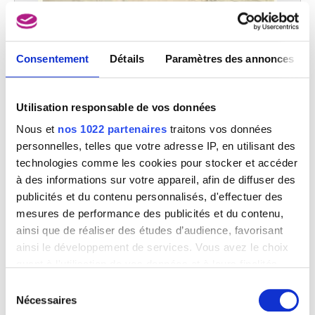
Bonn, Rhétanie du Nord-Westphalie (Allemagne) 1669 - Anvers 1728
van Baurscheit Jan Pieter II
Anvers 1699 - 1768
Consentement
Détails
Paramètres des annonces
Van Beers Jan
Lierre 1852 - Fay-aux-Loges, Loiret (France) 1927
van Beresteyn Claes
Utilisation responsable de vos données
Haarlem (Pays-Bas) 1629 - 1684
Nous et
nos 1022 partenaires
traitons vos données
van Bergen Thé
personnelles, telles que votre adresse IP, en utilisant des
Achterveld (Pays-Bas) 1946
technologies comme les cookies pour stocker et accéder
Van Beurden Alfons
à des informations sur votre appareil, afin de diffuser des
Anvers 1854 - 1938
publicités et du contenu personnalisés, d'effectuer des
Van Beveren Mattheus
mesures de performance des publicités et du contenu,
Anvers vers 1630 - Bruxelles 1690
ainsi que de réaliser des études d’audience, favorisant
van Beyeren Abraham
ainsi le développement de services. Vous avez le choix
La Haye (Pays-Bas) 1620/21 - Overschie / Rotterdam (Pays-Bas) 1690
quant à l'utilisation de vos données et à leurs finalités.
L'incrédulité de saint Thomas
Van Beylen Victor
Vous pouvez modifier ou retirer votre consentement à
Sélection
Lambert van Noort
Anvers 1897 - 1970
tout moment en consultant la Déclaration relative aux
Nécessaires
du
Van Biesbroeck Louis-Pierre
cookies ou en cliquant sur l'icône de confidentialité.