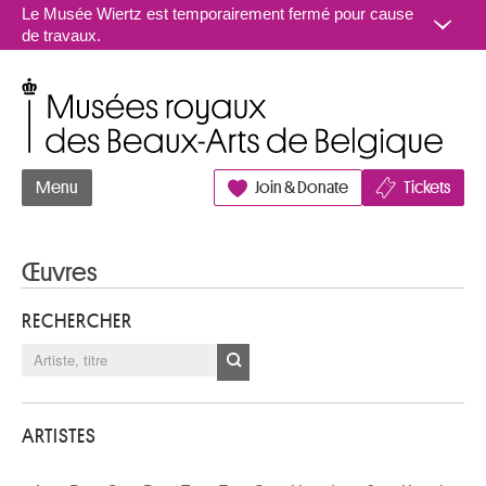
Aller au contenu
Le Musée Wiertz est temporairement fermé pour cause
de travaux.
Musées royaux des Beaux-Arts de Belgique
Menu
Join & Donate
Tickets
Œuvres
RECHERCHER
ARTISTES