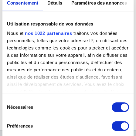
Consentement
Détails
Paramètres des annonces
Bonn, Rhétanie du Nord-Westphalie (Allemagne) 1669 - Anvers 1728
van Baurscheit Jan Pieter II
Anvers 1699 - 1768
Utilisation responsable de vos données
Van Beers Jan
Nous et
nos 1022 partenaires
traitons vos données
Lierre 1852 - Fay-aux-Loges, Loiret (France) 1927
personnelles, telles que votre adresse IP, en utilisant des
van Beresteyn Claes
technologies comme les cookies pour stocker et accéder
Haarlem (Pays-Bas) 1629 - 1684
à des informations sur votre appareil, afin de diffuser des
van Bergen Thé
publicités et du contenu personnalisés, d'effectuer des
Achterveld (Pays-Bas) 1946
mesures de performance des publicités et du contenu,
Van Beurden Alfons
Joyeuse réunion / Singerie
ainsi que de réaliser des études d’audience, favorisant
Nicolaes van Veerendael
Anvers 1854 - 1938
ainsi le développement de services. Vous avez le choix
Van Beveren Mattheus
quant à l'utilisation de vos données et à leurs finalités.
Anvers vers 1630 - Bruxelles 1690
Vous pouvez modifier ou retirer votre consentement à
Sélection
van Beyeren Abraham
tout moment en consultant la Déclaration relative aux
Nécessaires
du
La Haye (Pays-Bas) 1620/21 - Overschie / Rotterdam (Pays-Bas) 1690
cookies ou en cliquant sur l'icône de confidentialité.
consentement
Van Beylen Victor
Préférences
Anvers 1897 - 1970
Si vous le permettez, nous aimerions également :
Van Biesbroeck Louis-Pierre
Collecter des informations sur votre localisation