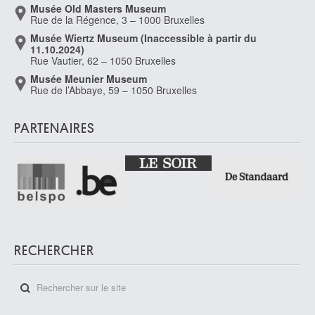
Musée Old Masters Museum
services.
Rue de la Régence, 3 – 1000 Bruxelles
Van Breedam Camiel
Boom 1936
Musée Wiertz Museum (Inaccessible à partir du
11.10.2024)
van Brekelenkam Quiringh Gerritsz.
Rue Vautier, 62 – 1050 Bruxelles
Zwammerdam / Alphen aan den Rijn (Pays-Bas) ? 1622/30 - Leyde (Pays-
Musée Meunier Museum
Bas) 1669/79
Rue de l’Abbaye, 59 – 1050 Bruxelles
Van Bronckhorst Jan Gerritsz.
Utrecht (Pays-Bas) 1603 - Amsterdam (Pays-Bas) 1661
PARTENAIRES
van Brussel Hermanus
Haarlem (Pays-Bas) 1763 - Utrecht (Pays-Bas) 1815
van Buscom Guillaume Egide
Malines 1758 - Alost 1831
Van Camp Camille
Tongres 1834 - Montreux (Suisse) 1891
van Cats Dirck
RECHERCHER
van Cleve Hendrick III
Anvers vers 1525 - 1589
van Cleve Joos