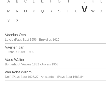
A
B
C
D
E
F
G
H
I
J
K
L
V
M
N
O
P
Q
R
S
T
U
W
X
Y
Z
Vaenius Otto
Leyde (Pays-Bas) 1556 - Bruxelles 1629
Vaerten Jan
Turnhout 1909 - 1980
Vaes Walter
Borgerhout / Anvers 1882 - Anvers 1958
van Aelst Willem
Delft (Pays-Bas) 1625/27 - Amsterdam (Pays-Bas) 1683/84
van Alsloot Denijs
Bruxelles? vers 1570? - 1625/26
van Amstel Jan
Amsterdam vers 1500 - Anvers vers 1542/43
Van Anderlecht Englebert