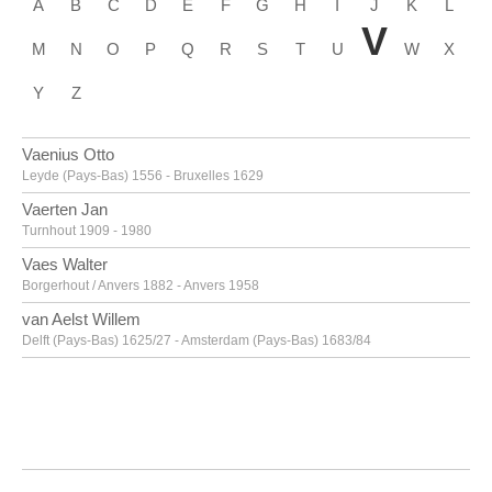
A
B
C
D
E
F
G
H
I
J
K
L
V
M
N
O
P
Q
R
S
T
U
W
X
Y
Z
Vaenius Otto
Leyde (Pays-Bas) 1556 - Bruxelles 1629
Vaerten Jan
Turnhout 1909 - 1980
Vaes Walter
Borgerhout / Anvers 1882 - Anvers 1958
van Aelst Willem
Delft (Pays-Bas) 1625/27 - Amsterdam (Pays-Bas) 1683/84
van Alsloot Denijs
Bruxelles? vers 1570? - 1625/26
van Amstel Jan
Amsterdam vers 1500 - Anvers vers 1542/43
Van Anderlecht Englebert