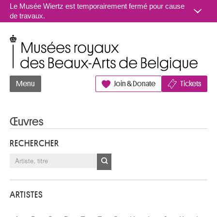
Aller au contenu
Le Musée Wiertz est temporairement fermé pour cause
de travaux.
Musées royaux des Beaux-Arts de Belgique
Menu
Join & Donate
Tickets
Œuvres
RECHERCHER
ARTISTES