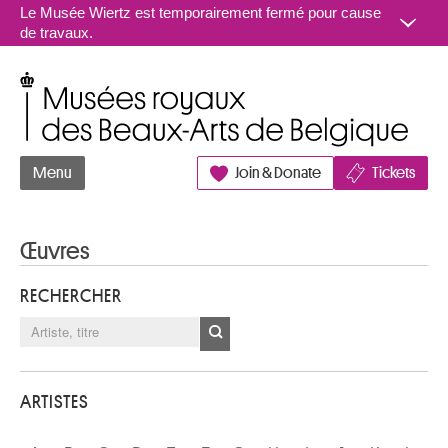
Aller au contenu
Le Musée Wiertz est temporairement fermé pour cause
de travaux.
Musées royaux des Beaux-Arts de Belgique
Menu
Join & Donate
Tickets
Œuvres
RECHERCHER
ARTISTES