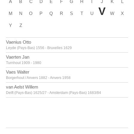
A
B
C
D
E
F
G
H
I
J
K
L
V
M
N
O
P
Q
R
S
T
U
W
X
Y
Z
Vaenius Otto
Leyde (Pays-Bas) 1556 - Bruxelles 1629
Vaerten Jan
Turnhout 1909 - 1980
Vaes Walter
Borgerhout / Anvers 1882 - Anvers 1958
van Aelst Willem
Delft (Pays-Bas) 1625/27 - Amsterdam (Pays-Bas) 1683/84
van Alsloot Denijs
Bruxelles? vers 1570? - 1625/26
van Amstel Jan
Amsterdam vers 1500 - Anvers vers 1542/43
Van Anderlecht Englebert