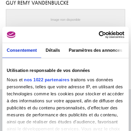
GUY REMY VANDENBULCKE
Schaerbeek / Bruxelles 1918 - Bruxelles 1961
Van Assche Auguste Lambert
Bruxelles 1797 - 1864
Image non disponible
Van Assche Henri
Bruxelles 1774 - 1841
Street Scene I
Guy Remy Vandenbulcke
van Assche Petrus
Laeken / Bruxelles 1897 - Ostende 1974
Consentement
Détails
Paramètres des annonces
Van Asten War
Arendonk 1888 - Ixelles / Bruxelles 1958
Utilisation responsable de vos données
van Avont Pieter
Malines 1600 - Deurne / Anvers 1652
Nous et
nos 1022 partenaires
traitons vos données
van Baburen Dirck
personnelles, telles que votre adresse IP, en utilisant des
Wijk-bij-Duurstede (Pays-Bas) 1594/95 - Utrecht (Pays-Bas) 1624
technologies comme les cookies pour stocker et accéder
van Balen Hendrick
à des informations sur votre appareil, afin de diffuser des
À PROPOS DES MUSÉES
Anvers 1575 - 1632
publicités et du contenu personnalisés, d'effectuer des
mesures de performance des publicités et du contenu,
van Balen Jan I
FAQ I Foire aux questions
Recherche
Anvers 1611 - 1654
ainsi que de réaliser des études d’audience, favorisant
La bibliothèque
Infos pratiques
ainsi le développement de services. Vous avez le choix
van Baurscheit Jan Pieter I
Publications