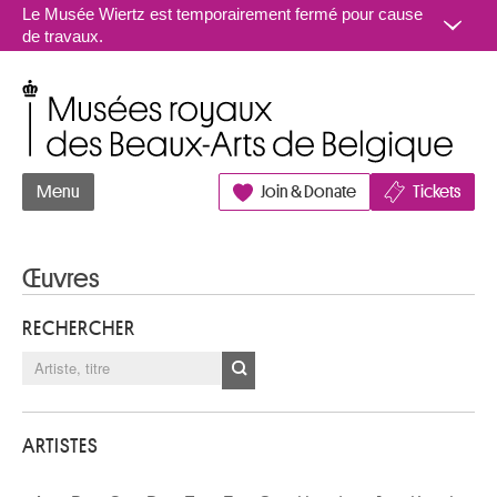
Aller au contenu
Le Musée Wiertz est temporairement fermé pour cause
de travaux.
Musées royaux des Beaux-Arts de Belgique
Menu
Join & Donate
Tickets
Œuvres
RECHERCHER
ARTISTES