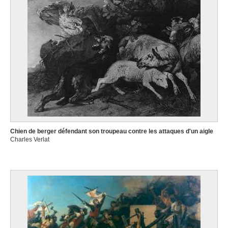
Bonn, Rhétanie du Nord-Westphalie (Allemagne) 1669 - Anvers 1728
van Baurscheit Jan Pieter II
Anvers 1699 - 1768
Van Beers Jan
Lierre 1852 - Fay-aux-Loges, Loiret (France) 1927
van Beresteyn Claes
Haarlem (Pays-Bas) 1629 - 1684
van Bergen Thé
Achterveld (Pays-Bas) 1946
Van Beurden Alfons
Chien de berger défendant son troupeau contre les attaques d'un aigle
Anvers 1854 - 1938
Charles Verlat
Van Beveren Mattheus
Anvers vers 1630 - Bruxelles 1690
van Beyeren Abraham
La Haye (Pays-Bas) 1620/21 - Overschie / Rotterdam (Pays-Bas) 1690
Van Beylen Victor
Anvers 1897 - 1970
Van Biesbroeck Louis-Pierre