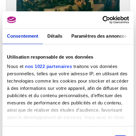
Gand 1839 - Bruxelles 1919
van Bijlert Jan
Utrecht (Pays-Bas) 1597/98 - 1671
van Bloemen Jan Frans
Anvers 1662 - Rome (Italie) 1749
Consentement
Détails
Paramètres des annonces
van Bloemen Pieter
Godefroid de Bouillon à l'assaut de Jérusalem, le 15 juillet 1099
Anvers 1657 - Anvers 1720
Charles Verlat
Utilisation responsable de vos données
Van Bommel Elias Pieter
Amsterdam (Pays-Bas) 1819 - Vienne (Autriche) 1890
Nous et
nos 1022 partenaires
traitons vos données
personnelles, telles que votre adresse IP, en utilisant des
van Borselen Jan Willem
technologies comme les cookies pour stocker et accéder
Gouda (Pays-Bas) 1825 - La Haye (Pays-Bas) 1892
à des informations sur votre appareil, afin de diffuser des
van Borssom Anthonie
publicités et du contenu personnalisés, d'effectuer des
Amsterdam ca. 1630 - 1677
mesures de performance des publicités et du contenu,
van Breda Jan
ainsi que de réaliser des études d’audience, favorisant
Van Brée Mathieu
ainsi le développement de services. Vous avez le choix
Anvers 1773 - 1839
quant à l'utilisation de vos données et à leurs finalités.
Van Brée Philippe
Vous pouvez modifier ou retirer votre consentement à
Sélection
Anvers 1786 - Saint-Josse-ten-Noode / Bruxelles 1871