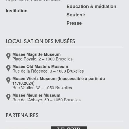
Éducation & médiation
Van Damme Suzanne
Institution
Gand 1901 - Ixelles / Bruxelles 1986
Soutenir
van de Cappelle Jan
Presse
Amsterdam (Pays-Bas) 1626 - 1679
van de Sande Bakhuyzen Hendrikus
LOCALISATION DES MUSÉES
La Haye (Pays-Bas) 1795 - 1860
Van de Spiegele Louis
Musée Magritte Museum
Cuesmes / Mons 1912 - Mons 1971
Place Royale, 2 – 1000 Bruxelles
van de Veegaete Julien
Musée Old Masters Museum
Gand 1886 - 1960
Rue de la Régence, 3 – 1000 Bruxelles
Musée Wiertz Museum (Inaccessible à partir du
van de Velde Adriaen
11.10.2024)
Amsterdam (Pays-Bas) 1636 - 1672
Rue Vautier, 62 – 1050 Bruxelles
van de Velde Esaias
Musée Meunier Museum
Amsterdam (Pays-Bas) 1587 - La Haye (Pays-Bas) 1630
Rue de l’Abbaye, 59 – 1050 Bruxelles
van de Velde Henry
Anvers 1863 - Oberägeri (Suisse) 1957
PARTENAIRES
van de Velde Jan Jansz.
Haarlem (Pays-Bas) 1619/20 - Enkhuizen (Pays-Bas) ? 1662