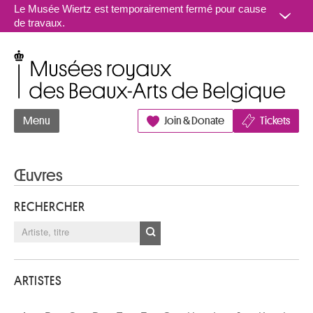
Aller au contenu
Le Musée Wiertz est temporairement fermé pour cause
de travaux.
Musées royaux des Beaux-Arts de Belgique
Menu
Join & Donate
Tickets
Œuvres
RECHERCHER
ARTISTES