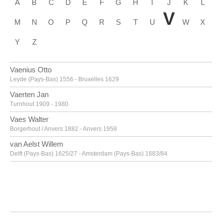
A
B
C
D
E
F
G
H
I
J
K
L
V
M
N
O
P
Q
R
S
T
U
W
X
Y
Z
Vaenius Otto
Leyde (Pays-Bas) 1556 - Bruxelles 1629
Vaerten Jan
Turnhout 1909 - 1980
Vaes Walter
Borgerhout / Anvers 1882 - Anvers 1958
van Aelst Willem
Delft (Pays-Bas) 1625/27 - Amsterdam (Pays-Bas) 1683/84
van Alsloot Denijs
Bruxelles? vers 1570? - 1625/26
van Amstel Jan
Amsterdam vers 1500 - Anvers vers 1542/43
Van Anderlecht Englebert