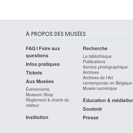
van Breda Jan
Van Brée Mathieu
Anvers 1773 - 1839
Van Brée Philippe
Anvers 1786 - Saint-Josse-ten-Noode / Bruxelle
À PROPOS DES MUSÉES
1871
Van Breedam Camiel
FAQ I Foire aux
Recherche
Boom 1936
questions
La bibliothèque
van Brekelenkam Quiringh Gerritsz.
Publications
Infos pratiques
Zwammerdam / Alphen aan den Rijn (Pays-Bas)
Service photographique
Tickets
Archives
? 1622/30 - Leyde (Pays-Bas) 1669/79
Archives de l'Art
Aux Musées
Van Bronckhorst Jan Gerritsz.
contemporain en Belgique
Utrecht (Pays-Bas) 1603 - Amsterdam (Pays-Ba
Musée numérique
Événements
1661
Museum Shop
Règlement & charte du
Éducation & médiatio
van Brussel Hermanus
visiteur
Haarlem (Pays-Bas) 1763 - Utrecht (Pays-Bas)
Soutenir
1815
Institution
Presse
van Buscom Guillaume Egide
Malines 1758 - Alost 1831