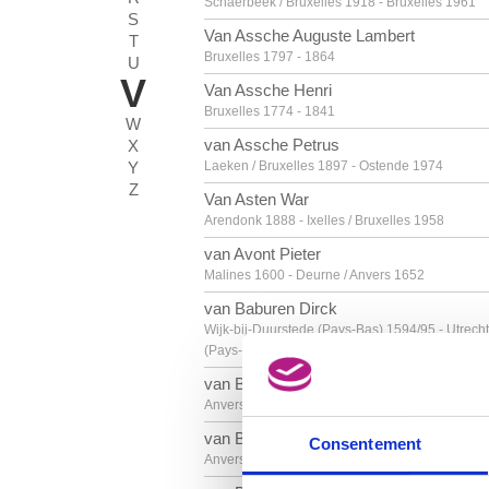
Schaerbeek / Bruxelles 1918 - Bruxelles 1961
S
Van Assche Auguste Lambert
T
Bruxelles 1797 - 1864
U
V
Van Assche Henri
Bruxelles 1774 - 1841
W
van Assche Petrus
X
Y
Laeken / Bruxelles 1897 - Ostende 1974
Z
Van Asten War
Arendonk 1888 - Ixelles / Bruxelles 1958
van Avont Pieter
Malines 1600 - Deurne / Anvers 1652
van Baburen Dirck
Wijk-bij-Duurstede (Pays-Bas) 1594/95 - Utrecht
(Pays-Bas) 1624
van Balen Hendrick
Anvers 1575 - 1632
van Balen Jan I
Consentement
Anvers 1611 - 1654