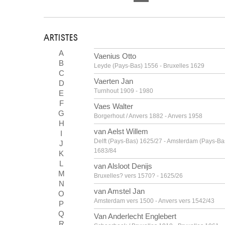
ARTISTES
A
Vaenius Otto
B
Leyde (Pays-Bas) 1556 - Bruxelles 1629
C
Vaerten Jan
D
Turnhout 1909 - 1980
E
F
Vaes Walter
G
Borgerhout / Anvers 1882 - Anvers 1958
H
van Aelst Willem
I
Delft (Pays-Bas) 1625/27 - Amsterdam (Pays-Ba
J
1683/84
K
L
van Alsloot Denijs
M
Bruxelles? vers 1570? - 1625/26
N
van Amstel Jan
O
Amsterdam vers 1500 - Anvers vers 1542/43
P
Q
Van Anderlecht Englebert
R