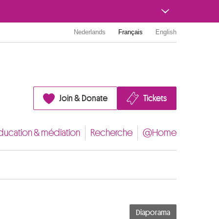
Nederlands
Français
English
Join & Donate
Tickets
ducation & médiation
Recherche
@Home
Diaporama