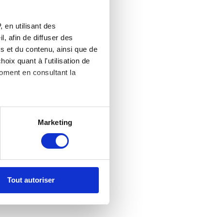
 en utilisant des
, afin de diffuser des
s et du contenu, ainsi que de
oix quant à l'utilisation de
moment en consultant la
es à plusieurs mètres près
Marketing
s spécifiques (empreintes
, reportez-vous à la
section «
claration sur les cookies.
Tout autoriser
nnalités relatives aux médias
on de notre site avec nos
 d'autres informations que