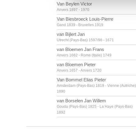
vous leur avez fournies ou qu'
Van Beylen Victor
Anvers 1897 - 1970
Van Biesbroeck Louis-Pierre
Gand 1839 - Bruxelles 1919
van Bijlert Jan
Utrecht (Pays-Bas) 1597/98 - 1671
van Bloemen Jan Frans
Anvers 1662 - Rome (Italie) 1749
van Bloemen Pieter
Anvers 1657 - Anvers 1720
Van Bommel Elias Pieter
Amsterdam (Pays-Bas) 1819 - Vienne (Autriche)
1890
van Borselen Jan Willem
Gouda (Pays-Bas) 1825 - La Haye (Pays-Bas)
1892
van Borssom Anthonie
Amsterdam ca. 1630 - 1677