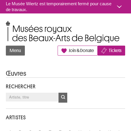
Aller au contenu
Le Musée Wiertz est temporairement fermé pour cause
de travaux.
Musées royaux des Beaux-Arts de Belgique
Menu
Join & Donate
Tickets
Œuvres
RECHERCHER
ARTISTES