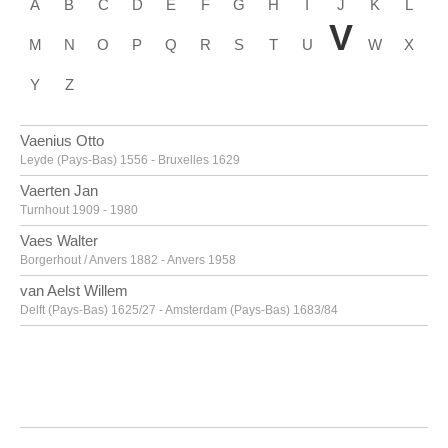
A
B
C
D
E
F
G
H
I
J
K
L
V
M
N
O
P
Q
R
S
T
U
W
X
Y
Z
Vaenius Otto
Leyde (Pays-Bas) 1556 - Bruxelles 1629
Vaerten Jan
Turnhout 1909 - 1980
Vaes Walter
Borgerhout / Anvers 1882 - Anvers 1958
van Aelst Willem
Delft (Pays-Bas) 1625/27 - Amsterdam (Pays-Bas) 1683/84
van Alsloot Denijs
Bruxelles? vers 1570? - 1625/26
van Amstel Jan
Amsterdam vers 1500 - Anvers vers 1542/43
Van Anderlecht Englebert