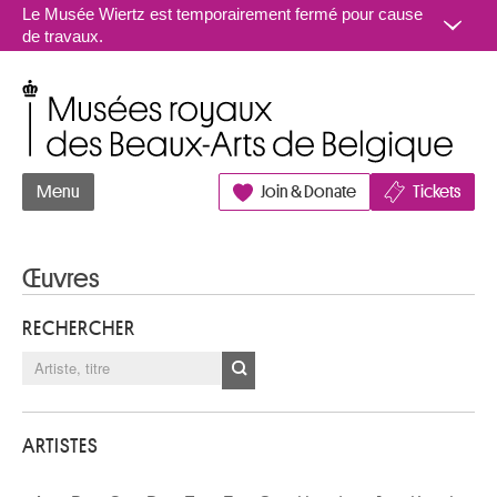
Aller au contenu
Le Musée Wiertz est temporairement fermé pour cause
de travaux.
Musées royaux des Beaux-Arts de Belgique
Menu
Join & Donate
Tickets
Œuvres
RECHERCHER
ARTISTES