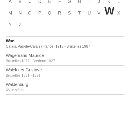
A
B
C
D
E
F
G
H
I
J
K
L
W
M
N
O
P
Q
R
S
T
U
V
X
Y
Z
Wad
Calais, Pas-de-Calais (France) 1918 - Bruxelles 1987
Wagemans Maurice
Bruxelles 1877 - Bredene 1927
Walckiers Gustave
Bruxelles 1831 - 1891
Waldenburg
XVIIe siècle
Waldenburg
milieu XVIIIe siècle
Walemont
Actif en 1960
Walker John Crampton