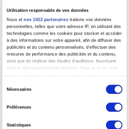
XVIIIe siècle
Utilisation responsable de vos données
Westerwald
seconde moitié XVIIIe siècle
Nous et
nos 1022 partenaires
traitons vos données
Westerwald
personnelles, telles que votre adresse IP, en utilisant des
début XVIIIe siècle
technologies comme les cookies pour stocker et accéder
Westerwald
à des informations sur votre appareil, afin de diffuser des
fin XVIIe siècle
publicités et du contenu personnalisés, d'effectuer des
Westerwald
mesures de performance des publicités et du contenu,
milieu XVIIe siècle
ainsi que de réaliser des études d’audience, favorisant
ainsi le développement de services. Vous avez le choix
Westerwald
début XVIIe siècle
quant à l'utilisation de vos données et à leurs finalités.
Vous pouvez modifier ou retirer votre consentement à
Wichmann Ludwig
Sélection
tout moment en consultant la Déclaration relative aux
Potsdam, Brandenbourg (Allemagne) 1788 - Berlin (Allemagne) 1859
Nécessaires
du
cookies ou en cliquant sur l'icône de confidentialité.
Wiener Léopold
consentement
Venlo (Pays-Bas) 1823 - Bruxelles 1891
Préférences
Si vous le permettez, nous aimerions également :
Wierix Jan
Collecter des informations sur votre localisation
Anvers 1549 ou 1550 - Bruxelles 1615 ou 1618
géographique qui peuvent être précises à plusieurs
Statistiques
Wiertz Antoine
mètres près