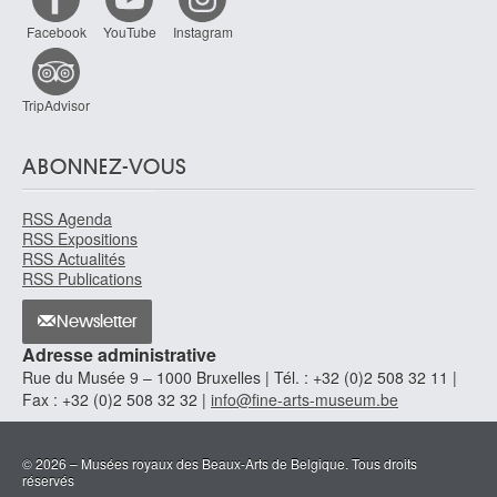
Eberswalde (Brandenburg, Allemagne) 1927 - Saint-Pierre-de-Vassols,
Vaucluse (France) 2010
Facebook
YouTube
Instagram
Würden Charles
Bruxelles 1849 - ? 1903
TripAdvisor
Wyck Thomas Adriaensz.
Beverwijk (Pays-Bas) 1621 (?) - Haarlem (Pays-Bas) 1677
ABONNEZ-VOUS
Wyckaert Maurice
Bruxelles 1923 - ? 1996
RSS Agenda
Wytsman Juliette
RSS Expositions
Bruxelles 1866 - Ixelles / Bruxelles 1925
RSS Actualités
RSS Publications
Wytsman Rodolphe
Termonde 1860 - Linkebeek 1927
Newsletter
Adresse administrative
Rue du Musée 9 – 1000 Bruxelles | Tél. : +32 (0)2 508 32 11 |
Fax : +32 (0)2 508 32 32 |
info@fine-arts-museum.be
© 2026 – Musées royaux des Beaux-Arts de Belgique. Tous droits
réservés