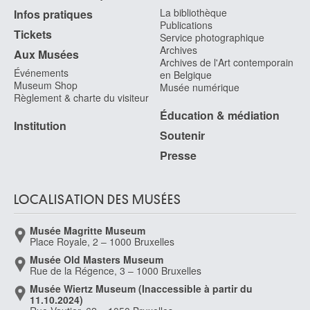
Witte Pieter de
La bibliothèque
Infos pratiques
Bruges ca. 1548 - Munich (Bavière, Allemagne) 1628
Publications
Tickets
Service photographique
Wittevrongel Roger
Archives
Aux Musées
Blankenberge 1933
Archives de l'Art contemporain
Événements
en Belgique
Wittig Auguste
Museum Shop
Musée numérique
Meissen, Saxe (Allemagne) 1826 - Dusseldorf, Rhétanie du Nord-
Règlement & charte du visiteur
Westphalie (Allemagne) 1893
Éducation & médiation
Institution
Wolfers Philippe
Soutenir
Bruxelles 1858 - 1929
Presse
Wolfers Philippe [LOANed Artworks]
Bruxelles 1858 - 1929
Wolff Benjamin
LOCALISATION DES MUSÉES
Dessau, Saksen-Anhalt (Allemagne) 1758 - Amsterdam (Pays-Bas) 1825
Wolffort Artus
Musée Magritte Museum
Place Royale, 2 – 1000 Bruxelles
Anvers 1581 - 1641
Musée Old Masters Museum
Wolinski Georges
Rue de la Régence, 3 – 1000 Bruxelles
Tunis (Tunisie) 1934 - Paris 2015
Musée Wiertz Museum (Inaccessible à partir du
Wollès Camille
11.10.2024)