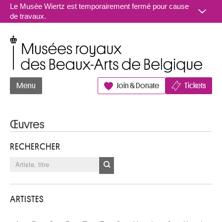
Aller au contenu
Le Musée Wiertz est temporairement fermé pour cause
de travaux.
Musées royaux des Beaux-Arts de Belgique
Menu
Join & Donate
Tickets
Œuvres
RECHERCHER
ARTISTES