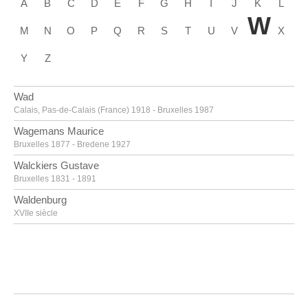
A
B
C
D
E
F
G
H
I
J
K
L
W
M
N
O
P
Q
R
S
T
U
V
X
Y
Z
Wad
Calais, Pas-de-Calais (France) 1918 - Bruxelles 1987
Wagemans Maurice
Bruxelles 1877 - Bredene 1927
Walckiers Gustave
Bruxelles 1831 - 1891
Waldenburg
XVIIe siècle
Waldenburg
milieu XVIIIe siècle
Walemont
Actif en 1960
Walker John Crampton