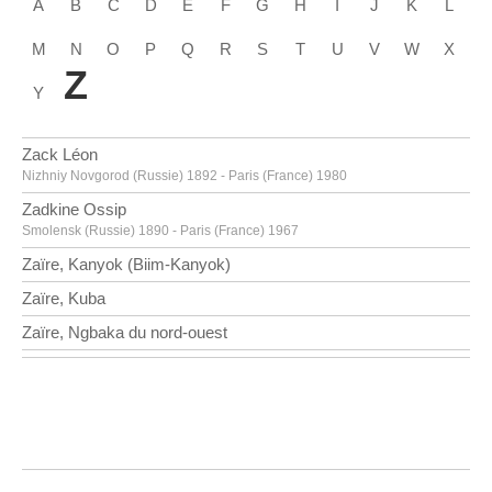
A
B
C
D
E
F
G
H
I
J
K
L
M
N
O
P
Q
R
S
T
U
V
W
X
Z
Y
Zack Léon
Nizhniy Novgorod (Russie) 1892 - Paris (France) 1980
Zadkine Ossip
Smolensk (Russie) 1890 - Paris (France) 1967
Zaïre, Kanyok (Biim-Kanyok)
Zaïre, Kuba
Zaïre, Ngbaka du nord-ouest
Zaïre, Nsaponsapo
Zaritsky Joseph
Borispol (Ukraine) 1891 - Tel Aviv (Israël) 1985
Zelotti Giambattista
Ala (Italie) 1525 - Innsbruck (Autriche) 1587