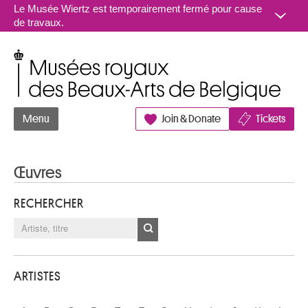
Aller au contenu
Le Musée Wiertz est temporairement fermé pour cause
de travaux.
Musées royaux des Beaux-Arts de Belgique
Menu
Join & Donate
Tickets
Œuvres
RECHERCHER
ARTISTES