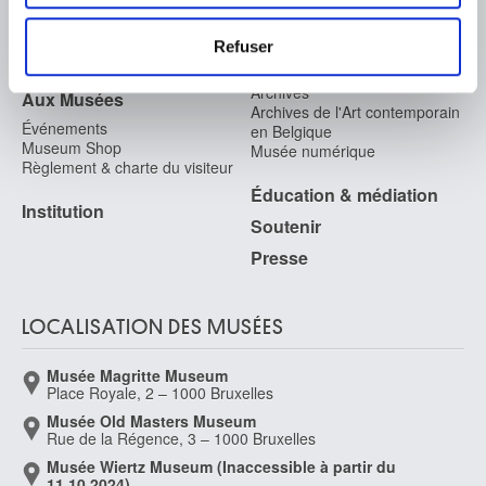
FAQ I Foire aux questions
Recherche
Les cookies nous permettent de personnaliser le contenu
La bibliothèque
Infos pratiques
et les annonces, d'offrir des fonctionnalités relatives aux
Refuser
Publications
médias sociaux et d'analyser notre trafic. Nous
Tickets
Service photographique
partageons également des informations sur l'utilisation de
Archives
Aux Musées
Archives de l'Art contemporain
notre site avec nos partenaires de médias sociaux, de
Événements
en Belgique
publicité et d'analyse, qui peuvent combiner celles-ci
Museum Shop
Musée numérique
Règlement & charte du visiteur
avec d'autres informations que vous leur avez fournies
Éducation & médiation
ou qu'ils ont collectées lors de votre utilisation de leurs
Institution
services.
Soutenir
Presse
LOCALISATION DES MUSÉES
Musée Magritte Museum
Place Royale, 2 – 1000 Bruxelles
Musée Old Masters Museum
Rue de la Régence, 3 – 1000 Bruxelles
Musée Wiertz Museum (Inaccessible à partir du
11.10.2024)