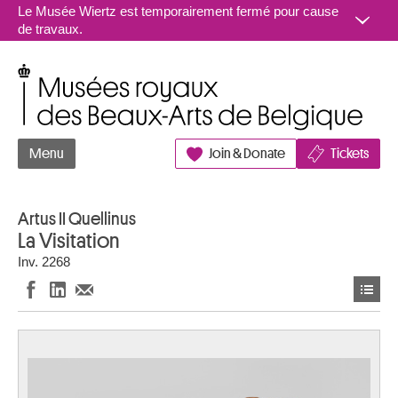
Aller au contenu
Le Musée Wiertz est temporairement fermé pour cause
de travaux.
Musées royaux des Beaux-Arts de Belgique
Menu
Join & Donate
Tickets
Artus II Quellinus
La Visitation
Inv. 2268