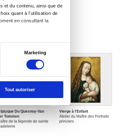
s et du contenu, ainsi que de
oix quant à l'utilisation de
moment en consultant la
es à plusieurs mètres près
Marketing
s spécifiques (empreintes
, reportez-vous à la
section «
claration sur les cookies.
Tout autoriser
nnalités relatives aux médias
on de notre site avec nos
 d'autres informations que
riptyque Du Quesnoy-Van
Vierge à l'Enfant
er Tommen
Atelier du Maître des Portraits
aître de la légende de sainte
princiers
adeleine