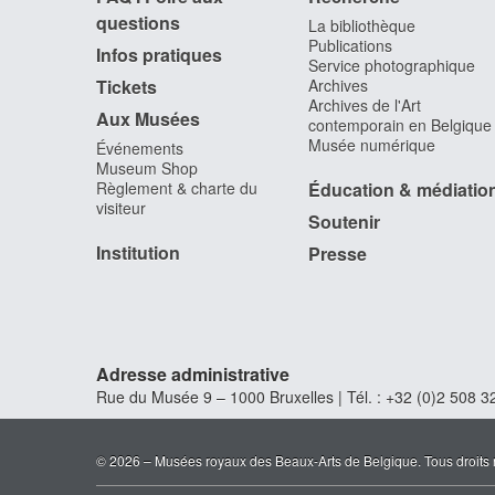
questions
La bibliothèque
Publications
Infos pratiques
Service photographique
Tickets
Archives
Archives de l'Art
Aux Musées
contemporain en Belgique
Musée numérique
Événements
Museum Shop
Règlement & charte du
Éducation & médiatio
visiteur
Soutenir
Institution
Presse
Adresse administrative
Rue du Musée 9 – 1000 Bruxelles | Tél. : +32 (0)2 508 32
© 2026 – Musées royaux des Beaux-Arts de Belgique. Tous droits 