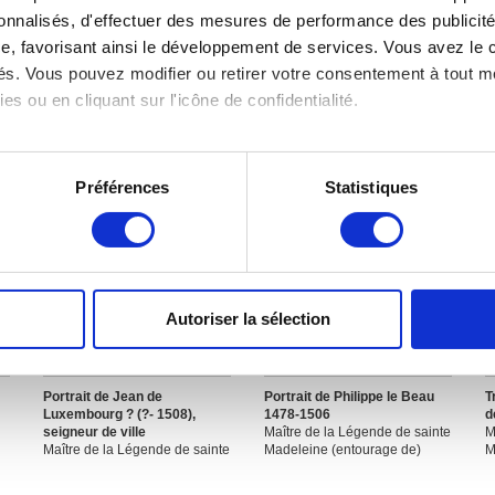
sonnalisés, d'effectuer des mesures de performance des publicité
e, favorisant ainsi le développement de services. Vous avez le ch
ités. Vous pouvez modifier ou retirer votre consentement à tout 
es ou en cliquant sur l'icône de confidentialité.
imerions également :
tions sur votre localisation géographique qui peuvent être précis
Préférences
Statistiques
eil en l'analysant activement pour en relever les caractéristique
aitement de vos données personnelles et définir vos préférences
er ou retirer votre consentement à tout moment à partir de la dé
Autoriser la sélection
e personnaliser le contenu et les annonces, d'offrir des fonctio
rafic. Nous partageons également des informations sur l'utilisati
, de publicité et d'analyse, qui peuvent combiner celles-ci avec
Portrait de Jean de
Portrait de Philippe le Beau
T
ils ont collectées lors de votre utilisation de leurs services.
Luxembourg ? (?- 1508),
1478-1506
d
seigneur de ville
Maître de la Légende de sainte
M
Maître de la Légende de sainte
Madeleine (entourage de)
M
Madeleine