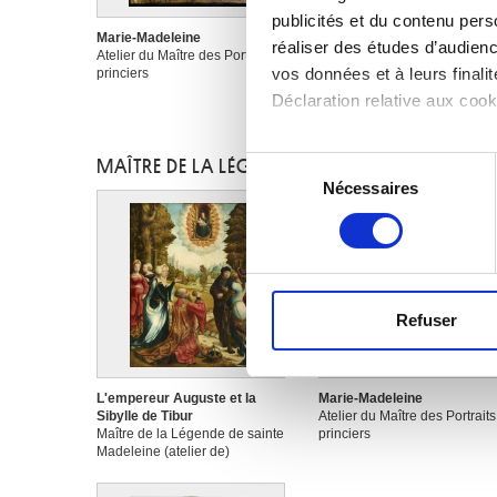
publicités et du contenu per
Marie-Madeleine
réaliser des études d’audienc
Atelier du Maître des Portraits
vos données et à leurs final
princiers
Déclaration relative aux cooki
Si vous le permettez, nous a
Sélection
MAÎTRE DE LA LÉGENDE DE SAINTE MADELEINE
Collecter des informa
Nécessaires
du
Identifier votre appar
consentement
digitales).
Pour en savoir plus sur le tr
Détails »
. Vous pouvez modifi
Refuser
Les cookies nous permettent d
sociaux et d'analyser notre t
partenaires de médias sociaux
L'empereur Auguste et la
Marie-Madeleine
vous leur avez fournies ou qu'
Sibylle de Tibur
Atelier du Maître des Portraits
Maître de la Légende de sainte
princiers
Madeleine (atelier de)