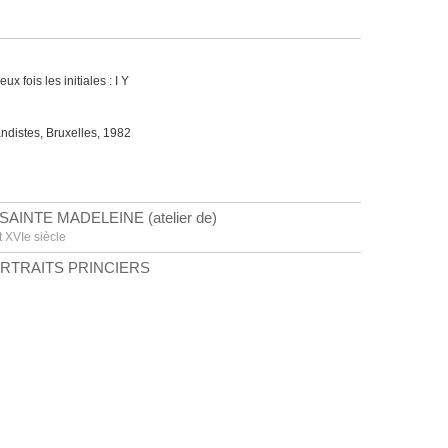
x fois les initiales : I Y
andistes, Bruxelles, 1982
INTE MADELEINE (atelier de)
t XVIe siècle
ORTRAITS PRINCIERS