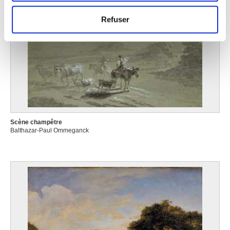
Les cookies nous permettent de personnaliser le contenu
et les annonces, d'offrir des fonctionnalités relatives aux
Refuser
médias sociaux et d'analyser notre trafic. Nous
partageons également des informations sur l'utilisation de
notre site avec nos partenaires de médias sociaux, de
publicité et d'analyse, qui peuvent combiner celles-ci
avec d'autres informations que vous leur avez fournies
ou qu'ils ont collectées lors de votre utilisation de leurs
services.
Scène champêtre
Balthazar-Paul Ommeganck