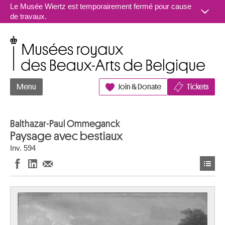
Aller au contenu
Le Musée Wiertz est temporairement fermé pour cause
de travaux.
Musées royaux des Beaux-Arts de Belgique
Menu
Join & Donate
Tickets
Balthazar-Paul Ommeganck
Paysage avec bestiaux
Inv. 594