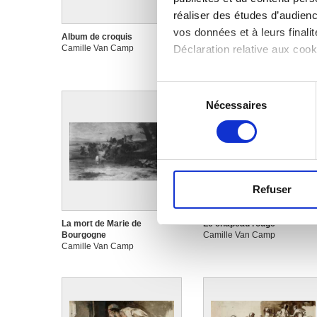
réaliser des études d’audienc
vos données et à leurs final
Album de croquis
Album de croquis
Déclaration relative aux cooki
Camille Van Camp
Camille Van Camp
Si vous le permettez, nous a
Sélection
Collecter des informa
Nécessaires
du
Identifier votre appar
consentement
digitales).
Pour en savoir plus sur le tr
Détails »
. Vous pouvez modifi
Refuser
Les cookies nous permettent d
sociaux et d'analyser notre t
La mort de Marie de
Le chapeau rouge
partenaires de médias sociaux
Bourgogne
Camille Van Camp
Camille Van Camp
vous leur avez fournies ou qu'