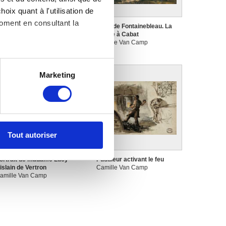
oix quant à l'utilisation de
moment en consultant la
eux esquisses : jeune
Forêt de Fontainebleau. La
emme
Roche à Cabat
amille Van Camp
Camille Van Camp
es à plusieurs mètres près
Marketing
s spécifiques (empreintes
, reportez-vous à la
section «
claration sur les cookies.
Tout autoriser
nnalités relatives aux médias
on de notre site avec nos
ortrait de madame Lucy
Puddleur activant le feu
 d'autres informations que
islain de Vertron
Camille Van Camp
amille Van Camp