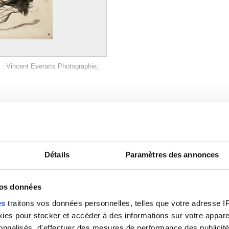
 : Vincent Everarts Photographie,
Détails
Paramètres des annonces
vos données
es
traitons vos données personnelles, telles que votre adresse IP,
Image non disponible
es pour stocker et accéder à des informations sur votre appareil
sonnalisés, d'effectuer des mesures de performance des publicité