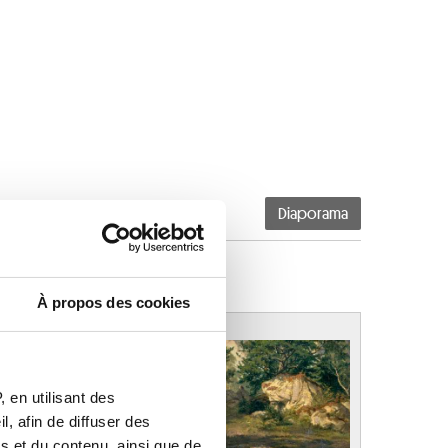
Diaporama
À propos des cookies
 en utilisant des
, afin de diffuser des
s et du contenu, ainsi que de