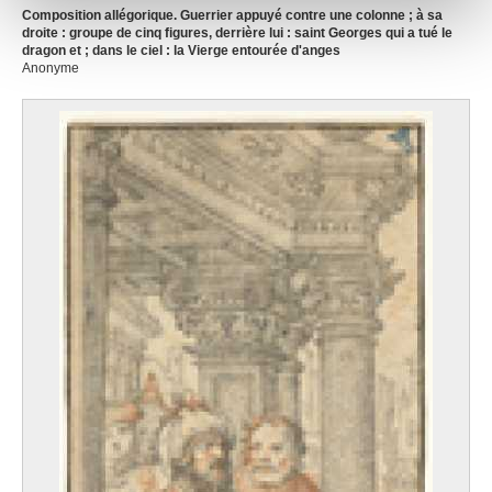
notre site avec nos partenaires de médias sociaux, de
Composition allégorique. Guerrier appuyé contre une colonne ; à sa
publicité et d'analyse, qui peuvent combiner celles-ci
droite : groupe de cinq figures, derrière lui : saint Georges qui a tué le
dragon et ; dans le ciel : la Vierge entourée d'anges
avec d'autres informations que vous leur avez fournies
Anonyme
ou qu'ils ont collectées lors de votre utilisation de leurs
services.