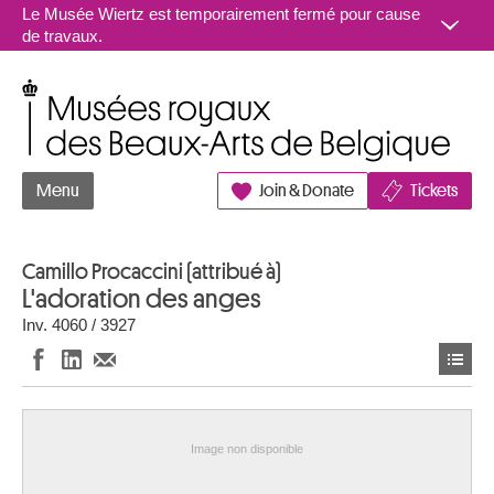
Aller au contenu
Le Musée Wiertz est temporairement fermé pour cause
de travaux.
Musées royaux des Beaux-Arts de Belgique
Menu
Join & Donate
Tickets
Camillo Procaccini (attribué à)
L'adoration des anges
Inv. 4060 / 3927
Image non disponible