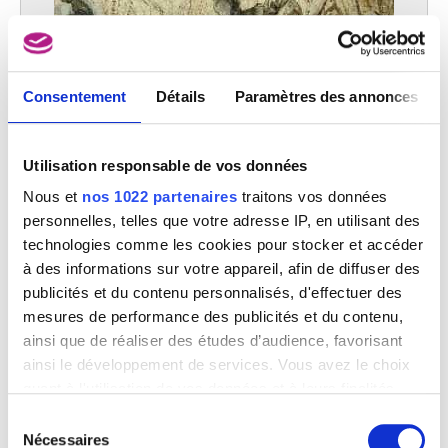
Consentement
Détails
Paramètres des annonces
Utilisation responsable de vos données
Nous et
nos 1022 partenaires
traitons vos données
personnelles, telles que votre adresse IP, en utilisant des
technologies comme les cookies pour stocker et accéder
à des informations sur votre appareil, afin de diffuser des
publicités et du contenu personnalisés, d'effectuer des
mesures de performance des publicités et du contenu,
Combat de cavaliers
ainsi que de réaliser des études d’audience, favorisant
Jacopo Negretti, appelé Palma il Giovane
ainsi le développement de services. Vous avez le choix
quant à l'utilisation de vos données et à leurs finalités.
Vous pouvez modifier ou retirer votre consentement à
Sélection
tout moment en consultant la Déclaration relative aux
Nécessaires
du